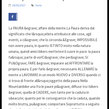
18/05/2017
Varie
La PAURA &egrave; affare della mente.La Paura deriva dal
significato che l&rsquo;atleta attribuisce alle cose, agli
eventi, a ci&ograve; che lo circonda.&Egrave; IMPOSSIBILE
non avere paura, in quanto ISTINTO insito nella natura
umana, quindi amici bikers mettetevi il cuore in pace: la paura
fa&rsquo; parte di voi!Ci&ograve; che per&ograve; SI
PU&Ograve; FARE &egrave; imparare ad AFFRONTARE la
propria paura. E per farlo &egrave; necessario ALLENARE la
mente a LAVORARE in un modo NUOVO e DIVERSO quando ci
si trova di fronte all&rsquo;oggetto della paura.Nella
Mountainbike una fra le paure pi&ugrave; diffuse tra i bikers
&egrave; quella di CADERE, non tanto per la caduta in
s&eacute; quanto per le conseguenze che la caduta, quando
molto brutta, pu&ograve; comportare.Soprattutto a seguito