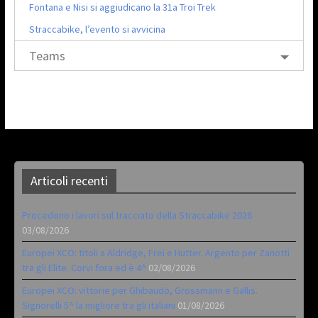
Fontana e Nisi si aggiudicano la 31a Troi Trek
Straccabike, l’evento si avvicina
Teams
Articoli recenti
Procedono i lavori sul tracciato della Straccabike 2026
03/08/2026
Europei XCO: titoli a Aldridge, Frei e Hutter. Argento per Zanotti
tra gli Elite. Corvi fora ed è 4^
02/08/2026
Europei XCO: vittorie per Ghibaudo, Grossmann e Gallis.
Signorelli 5^ la migliore tra gli italiani
01/08/2026