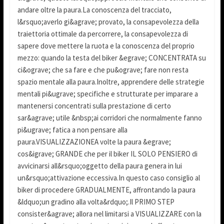
andare oltre la paura.La conoscenza del tracciato,
l&rsquo;averlo gi&agrave; provato, la consapevolezza della
traiettoria ottimale da percorrere, la consapevolezza di
sapere dove mettere la ruota e la conoscenza del proprio
mezzo: quando la testa del biker &egrave; CONCENTRATA su
ci&ograve; che sa fare e che pu&ograve; fare non resta
spazio mentale alla paura.Inoltre, apprendere delle strategie
mentali pi&ugrave; specifiche e strutturate per imparare a
mantenersi concentrati sulla prestazione di certo
sar&agrave; utile &nbsp;ai corridori che normalmente fanno
pi&ugrave; fatica a non pensare alla
paura.VISUALIZZAZIONEA volte la paura &egrave;
cos&igrave; GRANDE che per il biker IL SOLO PENSIERO di
avvicinarsi all&rsquo;oggetto della paura genera in lui
un&rsquo;attivazione eccessiva.In questo caso consiglio al
biker di procedere GRADUALMENTE, affrontando la paura
&ldquo;un gradino alla volta&rdquo;.Il PRIMO STEP
consister&agrave; allora nel limitarsi a VISUALIZZARE con la