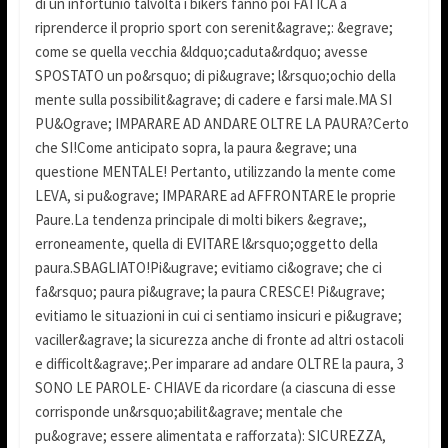
di un infortunio talvolta i bikers fanno poi FATICA a
riprenderce il proprio sport con serenit&agrave;: &egrave;
come se quella vecchia &ldquo;caduta&rdquo; avesse
SPOSTATO un po&rsquo; di pi&ugrave; l&rsquo;ochio della
mente sulla possibilit&agrave; di cadere e farsi male.MA SI
PU&Ograve; IMPARARE AD ANDARE OLTRE LA PAURA?Certo
che SI!Come anticipato sopra, la paura &egrave; una
questione MENTALE! Pertanto, utilizzando la mente come
LEVA, si pu&ograve; IMPARARE ad AFFRONTARE le proprie
Paure.La tendenza principale di molti bikers &egrave;,
erroneamente, quella di EVITARE l&rsquo;oggetto della
paura.SBAGLIATO!Pi&ugrave; evitiamo ci&ograve; che ci
fa&rsquo; paura pi&ugrave; la paura CRESCE! Pi&ugrave;
evitiamo le situazioni in cui ci sentiamo insicuri e pi&ugrave;
vaciller&agrave; la sicurezza anche di fronte ad altri ostacoli
e difficolt&agrave;.Per imparare ad andare OLTRE la paura, 3
SONO LE PAROLE- CHIAVE da ricordare (a ciascuna di esse
corrisponde un&rsquo;abilit&agrave; mentale che
pu&ograve; essere alimentata e rafforzata): SICUREZZA,