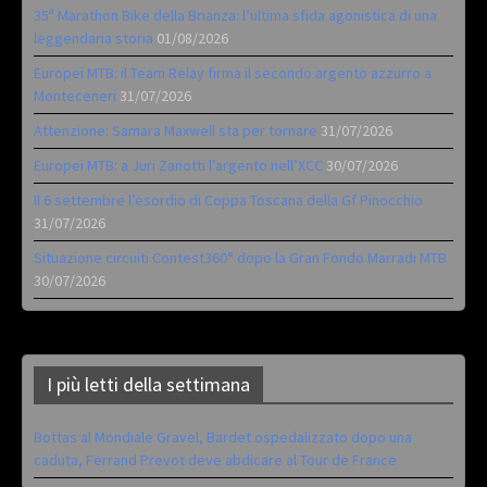
35ª Marathon Bike della Brianza: l’ultima sfida agonistica di una
leggendaria storia
01/08/2026
Europei MTB: il Team Relay firma il secondo argento azzurro a
Monteceneri
31/07/2026
Attenzione: Samara Maxwell sta per tornare
31/07/2026
Europei MTB: a Juri Zanotti l’argento nell’XCC
30/07/2026
Il 6 settembre l’esordio di Coppa Toscana della Gf Pinocchio
31/07/2026
Situazione circuiti Contest360° dopo la Gran Fondo Marradi MTB
30/07/2026
I più letti della settimana
Bottas al Mondiale Gravel, Bardet ospedalizzato dopo una
caduta, Ferrand Prevot deve abdicare al Tour de France