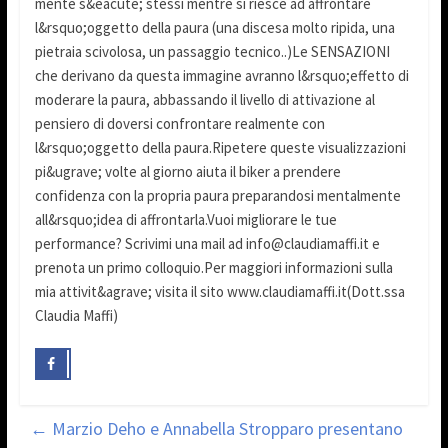
mente s&eacute; stessi mentre si riesce ad affrontare
l&rsquo;oggetto della paura (una discesa molto ripida, una
pietraia scivolosa, un passaggio tecnico..)Le SENSAZIONI
che derivano da questa immagine avranno l&rsquo;effetto di
moderare la paura, abbassando il livello di attivazione al
pensiero di doversi confrontare realmente con
l&rsquo;oggetto della paura.Ripetere queste visualizzazioni
pi&ugrave; volte al giorno aiuta il biker a prendere
confidenza con la propria paura preparandosi mentalmente
all&rsquo;idea di affrontarla.Vuoi migliorare le tue
performance? Scrivimi una mail ad info@claudiamaffi.it e
prenota un primo colloquio.Per maggiori informazioni sulla
mia attivit&agrave; visita il sito www.claudiamaffi.it(Dott.ssa
Claudia Maffi)
←
Marzio Deho e Annabella Stropparo presentano