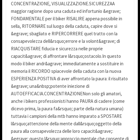
CONCENTRAZIONE, VISUALIZZAZIONE.SICUREZZAA
maggior ragione dopo una caduta ed infortunio &egrave;
FONDAMENTALE per il biker RISALIRE appena possibile in
sella, RITORNARE sul luogo della caduta, capire dove si
&egrave; sbagliato e RIPERCORRERE quel tratto con la
consapevolezza dell&rsquo;errore e la volont&agrave; di
RIACQUISTARE fiducia e sicurezza nelle proprie
capacit&agrave; di affrontare l&rsquo;ostacolo.In questo
modo il biker andr&agrave; immediatamente a sostituire in
memoria il RICORDO spiacevole della caduta con la nuova
ESPERIENZA POSITIVA di aver affrontato la paura: il risultato
&egrave; una&nbsp;potente iniezione di
AUTOEFFICACIA.CONCENTRAZIONENon solo gli amatori,
anche i bikers professionisti hanno PAURA di cadere (come
dicevo prima, la paura fa&rsquo; parte della natura umana)
tuttavia i campioni della mtb hanno imparato a SPOSTARE
l&rsquo;attenzione della mente dall&rsquo;oggetto della
paura alla consapevolezza delle loro capacit&agrave;:
&egrave; questo l&rsquo;approccio mentale che consente di