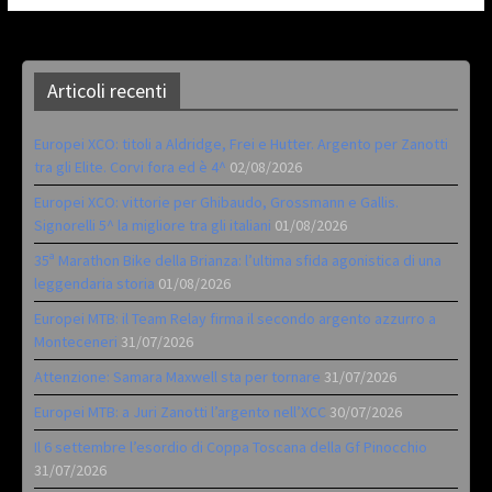
Articoli recenti
Europei XCO: titoli a Aldridge, Frei e Hutter. Argento per Zanotti
tra gli Elite. Corvi fora ed è 4^
02/08/2026
Europei XCO: vittorie per Ghibaudo, Grossmann e Gallis.
Signorelli 5^ la migliore tra gli italiani
01/08/2026
35ª Marathon Bike della Brianza: l’ultima sfida agonistica di una
leggendaria storia
01/08/2026
Europei MTB: il Team Relay firma il secondo argento azzurro a
Monteceneri
31/07/2026
Attenzione: Samara Maxwell sta per tornare
31/07/2026
Europei MTB: a Juri Zanotti l’argento nell’XCC
30/07/2026
Il 6 settembre l’esordio di Coppa Toscana della Gf Pinocchio
31/07/2026