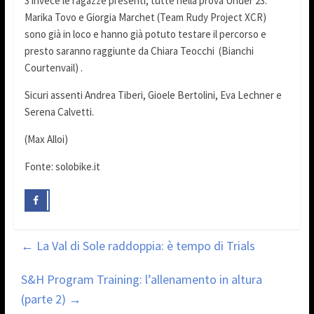
3 invece le ragazze presenti, tutte nella prova Under 23.
Marika Tovo e Giorgia Marchet (Team Rudy Project XCR)
sono già in loco e hanno già potuto testare il percorso e
presto saranno raggiunte da Chiara Teocchi (Bianchi
Courtenvail) .
Sicuri assenti Andrea Tiberi, Gioele Bertolini, Eva Lechner e
Serena Calvetti.
(Max Alloi)
Fonte: solobike.it
←
La Val di Sole raddoppia: è tempo di Trials
S&H Program Training: l’allenamento in altura
(parte 2)
→