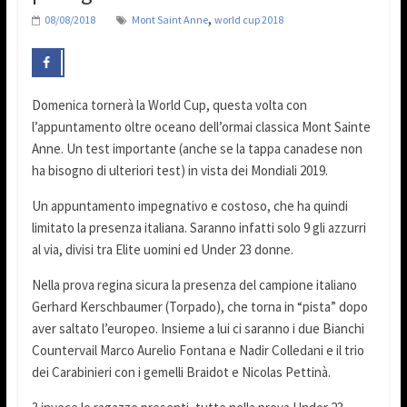
,
08/08/2018
Mont Saint Anne
world cup 2018
Domenica tornerà la World Cup, questa volta con
l’appuntamento oltre oceano dell’ormai classica Mont Sainte
Anne. Un test importante (anche se la tappa canadese non
ha bisogno di ulteriori test) in vista dei Mondiali 2019.
Un appuntamento impegnativo e costoso, che ha quindi
limitato la presenza italiana. Saranno infatti solo 9 gli azzurri
al via, divisi tra Elite uomini ed Under 23 donne.
Nella prova regina sicura la presenza del campione italiano
Gerhard Kerschbaumer (Torpado), che torna in “pista” dopo
aver saltato l’europeo. Insieme a lui ci saranno i due Bianchi
Countervail Marco Aurelio Fontana e Nadir Colledani e il trio
dei Carabinieri con i gemelli Braidot e Nicolas Pettinà.