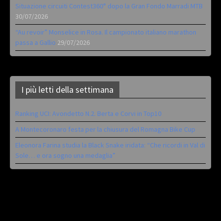
Situazione circuiti Contest360° dopo la Gran Fondo Marradi MTB
30/07/2026
“Au revoir” Monselice in Rosa. Il campionato italiano marathon
passa a Gallio
29/07/2026
I più letti della settimana
Ranking UCI: Avondetto N.2. Berta e Corvi in Top10
A Montecoronaro festa per la chiusura del Romagna Bike Cup
Eleonora Farina studia la Black Snake iridata: “Che ricordi in Val di
Sole… e ora sogno una medaglia”