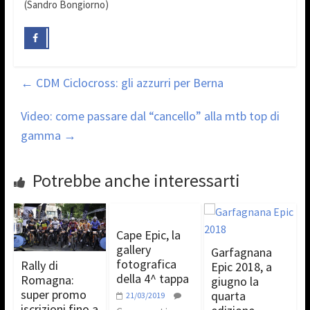
(Sandro Bongiorno)
←
CDM Ciclocross: gli azzurri per Berna
Video: come passare dal “cancello” alla mtb top di
gamma
→
Potrebbe anche interessarti
Cape Epic, la
gallery
Garfagnana
fotografica
Rally di
Epic 2018, a
della 4^ tappa
Romagna:
giugno la
super promo
quarta
21/03/2019
iscrizioni fino a