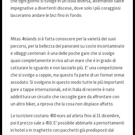
che ogni giorno si svolge in un isola diversa, alternando salite
impegnative a divertenti discese, dove solo i più coraggiosi
lasceranno andare le bici fino in fondo.
Mitas 4islands si è fatta conoscere per la varietà dei suoi
percorsi, per la bellezza dei panorami su coste incontaminate
e villaggi centenari: è una delle poche gare che si svolge
quasi completamente in riva ad un mare che è in grado di
catturare lo sguardo e non lasciarlo più. E’ una competizione
che si svolge a coppie, ma questo fa parte di un format ormai
assodato. Si svolgono in questo modo tutte le più importanti
gare a tappe internazionali, ed in Italia di recente è nato
addirittura un circuito che raccoglie gare da affrontare con
un altro biker, a riprova che la cosa non dispiace affatto.
Le iscrizioni costano 400 euro ad atleta fino al 31 dicembre,
poi il prezzo sale a 450. E’ possibile abbinarle a pernottamenti
in hotel o in traghetto con pacchetti già predisposti dal