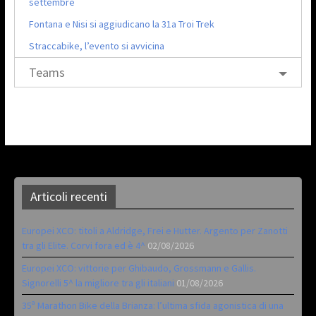
settembre
Fontana e Nisi si aggiudicano la 31a Troi Trek
Straccabike, l’evento si avvicina
Teams
Articoli recenti
Europei XCO: titoli a Aldridge, Frei e Hutter. Argento per Zanotti
tra gli Elite. Corvi fora ed è 4^
02/08/2026
Europei XCO: vittorie per Ghibaudo, Grossmann e Gallis.
Signorelli 5^ la migliore tra gli italiani
01/08/2026
35ª Marathon Bike della Brianza: l’ultima sfida agonistica di una