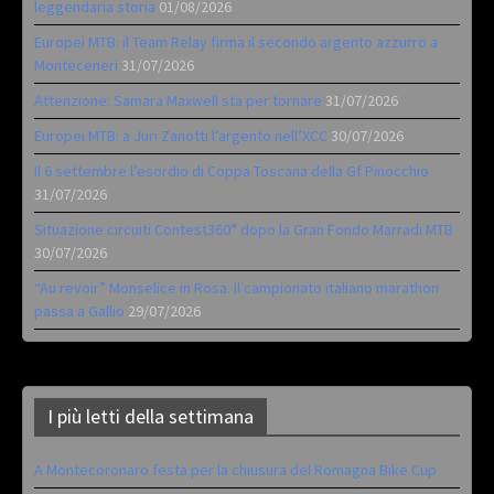
leggendaria storia
01/08/2026
Europei MTB: il Team Relay firma il secondo argento azzurro a
Monteceneri
31/07/2026
Attenzione: Samara Maxwell sta per tornare
31/07/2026
Europei MTB: a Juri Zanotti l’argento nell’XCC
30/07/2026
Il 6 settembre l’esordio di Coppa Toscana della Gf Pinocchio
31/07/2026
Situazione circuiti Contest360° dopo la Gran Fondo Marradi MTB
30/07/2026
“Au revoir” Monselice in Rosa. Il campionato italiano marathon
passa a Gallio
29/07/2026
I più letti della settimana
A Montecoronaro festa per la chiusura del Romagna Bike Cup