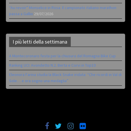
“Au revoir” Monselice in Rosa. Il campionato italiano marathon
passa a Gallio
29/07/2026
I più letti della settimana
A Montecoronaro festa per la chiusura del Romagna Bike Cup
Ranking UCI: Avondetto N.2. Berta e Corvi in Top10
Eleonora Farina studia la Black Snake iridata: “Che ricordi in Val di
Sole… e ora sogno una medaglia”