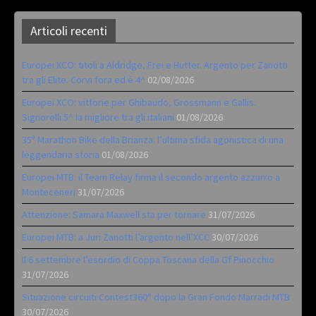
Articoli recenti
Europei XCO: titoli a Aldridge, Frei e Hutter. Argento per Zanotti
tra gli Elite. Corvi fora ed è 4^
02/08/2026
Europei XCO: vittorie per Ghibaudo, Grossmann e Gallis.
Signorelli 5^ la migliore tra gli italiani
01/08/2026
35ª Marathon Bike della Brianza: l’ultima sfida agonistica di una
leggendaria storia
01/08/2026
Europei MTB: il Team Relay firma il secondo argento azzurro a
Monteceneri
31/07/2026
Attenzione: Samara Maxwell sta per tornare
31/07/2026
Europei MTB: a Juri Zanotti l’argento nell’XCC
30/07/2026
Il 6 settembre l’esordio di Coppa Toscana della Gf Pinocchio
31/07/2026
Situazione circuiti Contest360° dopo la Gran Fondo Marradi MTB
30/07/2026