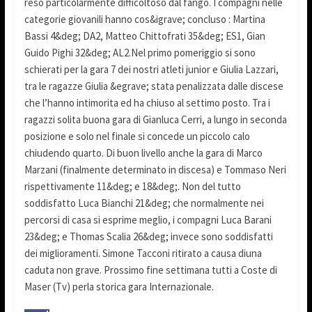
reso particolarmente difficoltoso dal fango. I compagni nelle
categorie giovanili hanno cos&igrave; concluso : Martina
Bassi 4&deg; DA2, Matteo Chittofrati 35&deg; ES1, Gian
Guido Pighi 32&deg; AL2.Nel primo pomeriggio si sono
schierati per la gara 7 dei nostri atleti junior e Giulia Lazzari,
tra le ragazze Giulia &egrave; stata penalizzata dalle discese
che l’hanno intimorita ed ha chiuso al settimo posto. Tra i
ragazzi solita buona gara di Gianluca Cerri, a lungo in seconda
posizione e solo nel finale si concede un piccolo calo
chiudendo quarto. Di buon livello anche la gara di Marco
Marzani (finalmente determinato in discesa) e Tommaso Neri
rispettivamente 11&deg; e 18&deg;. Non del tutto
soddisfatto Luca Bianchi 21&deg; che normalmente nei
percorsi di casa si esprime meglio, i compagni Luca Barani
23&deg; e Thomas Scalia 26&deg; invece sono soddisfatti
dei miglioramenti. Simone Tacconi ritirato a causa diuna
caduta non grave. Prossimo fine settimana tutti a Coste di
Maser (Tv) perla storica gara Internazionale.