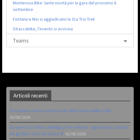
Monterosa Bike: tante novità per la gara del prossimo 6
settembre
Fontana e Nisi si aggiudicano la 31a Troi Trek
Straccabike, l’evento si avvicina
Teams
Articoli recenti
Procedono i lavori sul tracciato della Straccabike 2026
03/08/2026
Europei XCO: titoli a Aldridge, Frei e Hutter. Argento per Zanotti
tra gli Elite. Corvi fora ed è 4^
02/08/2026