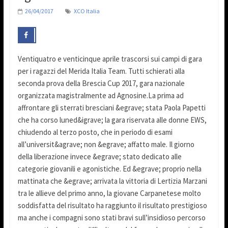
26/04/2017
XCO Italia
Ventiquatro e venticinque aprile trascorsi sui campi di gara
per i ragazzi del Merida Italia Team. Tutti schierati alla
seconda prova della Brescia Cup 2017, gara nazionale
organizzata magistralmente ad Agnosine.La prima ad
affrontare gli sterrati bresciani &egrave; stata Paola Papetti
che ha corso luned&igrave; la gara riservata alle donne EWS,
chiudendo al terzo posto, che in periodo di esami
all’universit&agrave; non &egrave; affatto male. Il giorno
della liberazione invece &egrave; stato dedicato alle
categorie giovanili e agonistiche. Ed &egrave; proprio nella
mattinata che &egrave; arrivata la vittoria di Lertizia Marzani
tra le allieve del primo anno, la giovane Carpanetese molto
soddisfatta del risultato ha raggiunto il risultato prestigioso
ma anche i compagni sono stati bravi sull’insidioso percorso