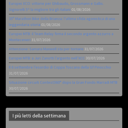
Europei XCO: vittorie per Ghibaudo, Grossmann e Gallis.
Signorelli 5^ la migliore tra gli italiani
01/08/2026
35ª Marathon Bike della Brianza: l’ultima sfida agonistica di una
leggendaria storia
01/08/2026
Europei MTB: il Team Relay firma il secondo argento azzurro a
Monteceneri
31/07/2026
Attenzione: Samara Maxwell sta per tornare
31/07/2026
Europei MTB: a Juri Zanotti l’argento nell’XCC
30/07/2026
Il 6 settembre l’esordio di Coppa Toscana della Gf Pinocchio
31/07/2026
Situazione circuiti Contest360° dopo la Gran Fondo Marradi MTB
30/07/2026
I più letti della settimana