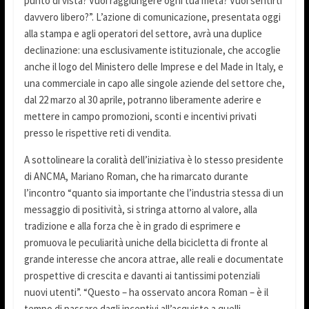
punto di vista? Vuoi raggiungere ogni tua meta? Vuoi sentirti
davvero libero?”. L’azione di comunicazione, presentata oggi
alla stampa e agli operatori del settore, avrà una duplice
declinazione: una esclusivamente istituzionale, che accoglie
anche il logo del Ministero delle Imprese e del Made in Italy, e
una commerciale in capo alle singole aziende del settore che,
dal 22 marzo al 30 aprile, potranno liberamente aderire e
mettere in campo promozioni, sconti e incentivi privati
presso le rispettive reti di vendita.
A sottolineare la coralità dell’iniziativa è lo stesso presidente
di ANCMA, Mariano Roman, che ha rimarcato durante
l’incontro “quanto sia importante che l’industria stessa di un
messaggio di positività, si stringa attorno al valore, alla
tradizione e alla forza che è in grado di esprimere e
promuova le peculiarità uniche della bicicletta di fronte al
grande interesse che ancora attrae, alle reali e documentate
prospettive di crescita e davanti ai tantissimi potenziali
nuovi utenti”. “Questo – ha osservato ancora Roman – è il
tempo di passare dagli incentivi all’acquisto a quelli