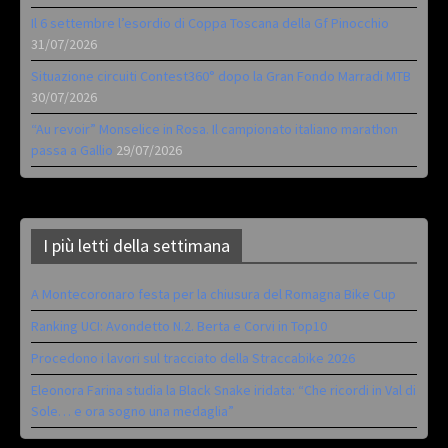
Il 6 settembre l’esordio di Coppa Toscana della Gf Pinocchio
31/07/2026
Situazione circuiti Contest360° dopo la Gran Fondo Marradi MTB
30/07/2026
“Au revoir” Monselice in Rosa. Il campionato italiano marathon
passa a Gallio
29/07/2026
I più letti della settimana
A Montecoronaro festa per la chiusura del Romagna Bike Cup
Ranking UCI: Avondetto N.2. Berta e Corvi in Top10
Procedono i lavori sul tracciato della Straccabike 2026
Eleonora Farina studia la Black Snake iridata: “Che ricordi in Val di
Sole… e ora sogno una medaglia”