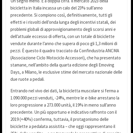
Un segno meno. E a doppia cifra. Il mercato 2023 della
bicicletta in Italia incassa un calo del 23% sull’anno
precedente. Si compiono così, definitivamente, tutti gli
effetti e i risvolti dell’onda lunga degli incentivi statali, dei
problemi globali di approvvigionamento degli scorsi anni e
dell’attuale eccesso di offerta, con un totale di biciclette
vendute durante l’anno che supera di poco gli 1,3 milioni di
pezzi. È questo il quadro tracciato da Confindustria ANCMA
(Associazione Ciclo Motociclo Accessori), che ha presentato
stamane, nell’ambito della quarta edizione degli Emoving
Days, a Milano, le esclusive stime del mercato nazionale delle
due ruote a pedali.
Entrando nel vivo dei dati, la bicicletta muscolare si ferma a
1.090.000 pezzi venduti, -24%, mentre le e-bike arrestano la
loro progressione a 273.000 unità, il 19% in meno sull’anno
precedente. Un più opportuno e indicativo raffronto con il
2019 (+40%) conferma, tuttavia, il protagonismo delle
biciclette a pedalata assistita – che oggi rappresentano il