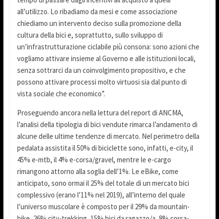
all’utilizzo. Lo ribadiamo da mesi e come associazione
chiediamo un intervento deciso sulla promozione della
cultura della bici e, soprattutto, sullo sviluppo di
un’infrastrutturazione ciclabile più consona: sono azioni che
vogliamo attivare insieme al Governo e alle istituzioni locali,
senza sottrarci da un coinvolgimento propositivo, e che
possono attivare processi molto virtuosi sia dal punto di
vista sociale che economico”.
Proseguendo ancora nella lettura del report di ANCMA,
l’analisi della tipologia di bici vendute rimarca l’andamento di
alcune delle ultime tendenze di mercato. Nel perimetro della
pedalata assistita il 50% di biciclette sono, infatti, e-city, il
45% e-mtb, il 4% e-corsa/gravel, mentre le e-cargo
rimangono attorno alla soglia dell’1%. Le eBike, come
anticipato, sono ormai il 25% del totale di un mercato bici
complessivo (erano l’11% nel 2019), all’interno del quale
l’universo muscolare è composto per il 29% da mountain-
bike, 26% city-trekking, 15% bici da ragazzo/a, 8% corsa-