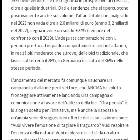
25% delle vendite – e ne traguarda le prospettive di crescita,
oltre a quelle industriali. Dati e tendenze che si ripercuotono
positivamente anche sul volume d’affari totale che, malgrado
nel 2023 non vada oltre a 2,6 miliardi di euro (erano 3,2 miliardi
nel 2022), segna invece un solido +24% (sempre nel
confronto con il 2019). L’adeguata comparazione con il
periodo pre-Covid inquadra compiutamente anche l’affanno,
in realtà più moderato che altrove, della bici tradizionale, che
lascia sul terreno il 28%; in Germania è calata del 36% nello
stesso periodo.
L’andamento del mercato fa comunque risuonare un
campanello d’allarme per il settore, che ANCMA ha voluto
fronteggiare attivamente lanciando una campagna di
comunicazione a favore dell’utilizzo della bici. “Ora pedala” è
lo slogan scelto per l’iniziativa, ma è anche la risposta a
un’ampia serie di suggestioni offerte dall’associazione come:
“Vuoi vivere l’emozione di tagliare il traguardo? Vuoi respirare
l’essenza della natura? Vuoi esplorare la città da un altro