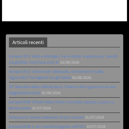
Articoli recenti
Europei XCO: titoli a Aldridge, Frei e Hutter. Argento per Zanotti
tra gli Elite. Corvi fora ed è 4^
02/08/2026
Europei XCO: vittorie per Ghibaudo, Grossmann e Gallis.
Signorelli 5^ la migliore tra gli italiani
01/08/2026
35ª Marathon Bike della Brianza: l’ultima sfida agonistica di una
leggendaria storia
01/08/2026
Europei MTB: il Team Relay firma il secondo argento azzurro a
Monteceneri
31/07/2026
Attenzione: Samara Maxwell sta per tornare
31/07/2026
Europei MTB: a Juri Zanotti l’argento nell’XCC
30/07/2026