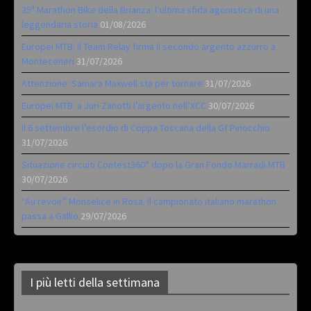
35ª Marathon Bike della Brianza: l’ultima sfida agonistica di una
leggendaria storia
01/08/2026
Europei MTB: il Team Relay firma il secondo argento azzurro a
Monteceneri
31/07/2026
Attenzione: Samara Maxwell sta per tornare
31/07/2026
Europei MTB: a Juri Zanotti l’argento nell’XCC
30/07/2026
Il 6 settembre l’esordio di Coppa Toscana della Gf Pinocchio
31/07/2026
Situazione circuiti Contest360° dopo la Gran Fondo Marradi MTB
30/07/2026
“Au revoir” Monselice in Rosa. Il campionato italiano marathon
passa a Gallio
29/07/2026
I più letti della settimana