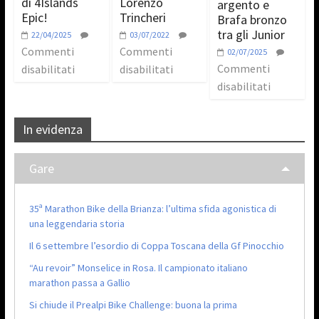
di 4Islands
Lorenzo
argento e
Epic!
Trincheri
Brafa bronzo
tra gli Junior
22/04/2025
03/07/2022
Commenti
Commenti
02/07/2025
Commenti
disabilitati
disabilitati
disabilitati
In evidenza
Gare
35ª Marathon Bike della Brianza: l’ultima sfida agonistica di
una leggendaria storia
Il 6 settembre l’esordio di Coppa Toscana della Gf Pinocchio
“Au revoir” Monselice in Rosa. Il campionato italiano
marathon passa a Gallio
Si chiude il Prealpi Bike Challenge: buona la prima