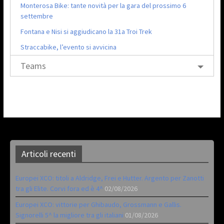
Monterosa Bike: tante novità per la gara del prossimo 6
settembre
Fontana e Nisi si aggiudicano la 31a Troi Trek
Straccabike, l’evento si avvicina
Teams
Articoli recenti
Europei XCO: titoli a Aldridge, Frei e Hutter. Argento per Zanotti
tra gli Elite. Corvi fora ed è 4^
02/08/2026
Europei XCO: vittorie per Ghibaudo, Grossmann e Gallis.
Signorelli 5^ la migliore tra gli italiani
01/08/2026