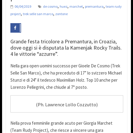
,
,
,
,
06/04/2019
de cosmo
huez
marchet
premantura
team rudy
,
,
project
trek selle san marco
zontone
Grande festa tricolore a Premantura, in Croazia,
dove oggi si è disputata la Kamenjak Rocky Trails.
4 le vittorie “azzurre”.
Nella gara open uomini successo per Gioele De Cosmo (Trek
Selle San Marco), che ha preceduto di 17” lo svizzero Michael
Stunzi e di 24” il tedesco Maximilian Holz. Top 10 anche per
Lorenzo Pellegrini, che chiude al 7° posto.
(Ph. Lawrence Lollo Cozzutto)
Nella prova femminile grande acuto per Giorgia Marchet
(Team Rudy Project), che riesce a vincere una gara