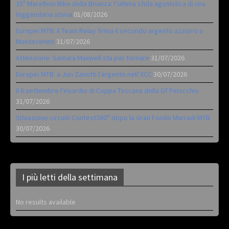
35ª Marathon Bike della Brianza: l’ultima sfida agonistica di una
leggendaria storia
01/08/2026
Europei MTB: il Team Relay firma il secondo argento azzurro a
Monteceneri
31/07/2026
Attenzione: Samara Maxwell sta per tornare
31/07/2026
Europei MTB: a Juri Zanotti l’argento nell’XCC
30/07/2026
Il 6 settembre l’esordio di Coppa Toscana della Gf Pinocchio
31/07/2026
Situazione circuiti Contest360° dopo la Gran Fondo Marradi MTB
30/07/2026
I più letti della settimana
No results available