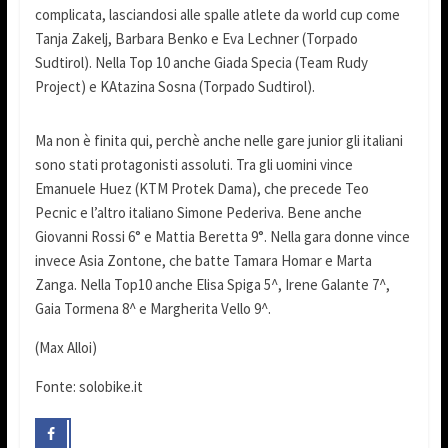
complicata, lasciandosi alle spalle atlete da world cup come
Tanja Zakelj, Barbara Benko e Eva Lechner (Torpado
Sudtirol). Nella Top 10 anche Giada Specia (Team Rudy
Project) e KAtazina Sosna (Torpado Sudtirol).
Ma non è finita qui, perchè anche nelle gare junior gli italiani
sono stati protagonisti assoluti. Tra gli uomini vince
Emanuele Huez (KTM Protek Dama), che precede Teo
Pecnic e l’altro italiano Simone Pederiva. Bene anche
Giovanni Rossi 6° e Mattia Beretta 9°. Nella gara donne vince
invece Asia Zontone, che batte Tamara Homar e Marta
Zanga. Nella Top10 anche Elisa Spiga 5^, Irene Galante 7^,
Gaia Tormena 8^ e Margherita Vello 9^.
(Max Alloi)
Fonte: solobike.it