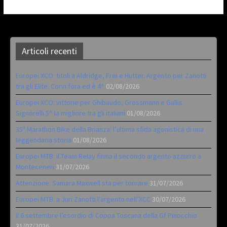
Articoli recenti
Europei XCO: titoli a Aldridge, Frei e Hutter. Argento per Zanotti
tra gli Elite. Corvi fora ed è 4^
02/08/2026
Europei XCO: vittorie per Ghibaudo, Grossmann e Gallis.
Signorelli 5^ la migliore tra gli italiani
01/08/2026
35ª Marathon Bike della Brianza: l’ultima sfida agonistica di una
leggendaria storia
01/08/2026
Europei MTB: il Team Relay firma il secondo argento azzurro a
Monteceneri
31/07/2026
Attenzione: Samara Maxwell sta per tornare
31/07/2026
Europei MTB: a Juri Zanotti l’argento nell’XCC
30/07/2026
Il 6 settembre l’esordio di Coppa Toscana della Gf Pinocchio
31/07/2026