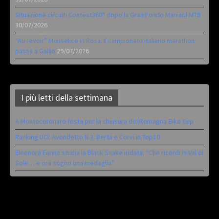
Situazione circuiti Contest360° dopo la Gran Fondo Marradi MTB
30/07/2026
“Au revoir” Monselice in Rosa. Il campionato italiano marathon
passa a Gallio
29/07/2026
I più letti della settimana
A Montecoronaro festa per la chiusura del Romagna Bike Cup
Ranking UCI: Avondetto N.2. Berta e Corvi in Top10
Eleonora Farina studia la Black Snake iridata: “Che ricordi in Val di
Sole… e ora sogno una medaglia”