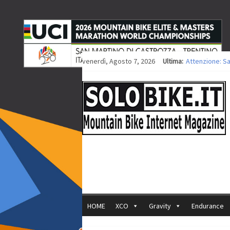
venerdì, Agosto 7, 2026
Ultima:
Attenzione: S
Europei XCO: ti
Europei XCO: vi
35ª Marathon B
Europei MTB: i
HOME
XCO
Gravity
Endurance