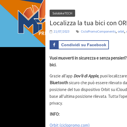
SolobikeTECH
Localizza la tua bici con O
,
,
21/07/2023
CicloPromoComponents
orbit
Condividi su Facebook
Vuoi muoverti in sicurezza e senza pensier
bici.
Grazie all’app
Dov’è di Apple
, puoi localizzar
Bluetooth
sicuro che può essere rilevato dai
posizione del tuo dispositivo Orbit su iCloud
base all’ultima posizione rilevata. Tutta l’o
privacy.
INFO:
Orbit (ciclopromo.com)