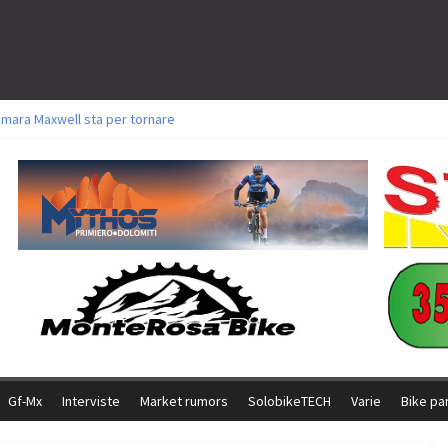
amara Maxwell sta per tornare
toli a Aldridge, Frei e Hutter. Argento per Zanotti tra gli Elite. Corvi fora ed 
ttorie per Ghibaudo, Grossmann e Gallis. Signorelli 5^ la migliore tra gli ital
ike della Brianza: l’ultima sfida agonistica di una leggendaria storia
l Team Relay firma il secondo argento azzurro a Monteceneri
Gf-Mx
Interviste
Market rumors
SolobikeTECH
Varie
Bike pa