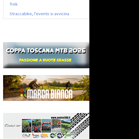
Trek
Straccabike, l’evento si avvicina