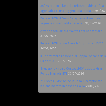
35ª Marathon Bike della Brianza: l’ultima sfida
agonistica di una leggendaria storia
01/08/202
Europei MTB: il Team Relay firma il secondo
argento azzurro a Monteceneri
31/07/2026
Attenzione: Samara Maxwell sta per tornare
31/07/2026
Europei MTB: a Juri Zanotti l’argento nell’XCC
30/07/2026
Il 6 settembre l’esordio di Coppa Toscana dell
Pinocchio
31/07/2026
Situazione circuiti Contest360° dopo la Gran
Fondo Marradi MTB
30/07/2026
“Au revoir” Monselice in Rosa. Il campionato
italiano marathon passa a Gallio
29/07/2026