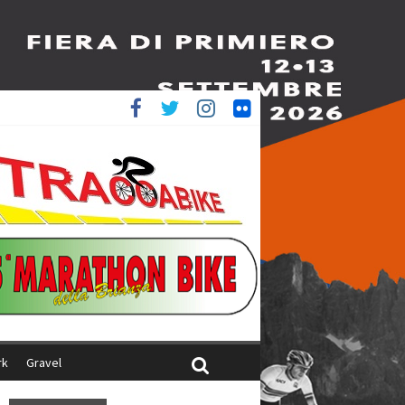
è 4^
iani
rk
Gravel