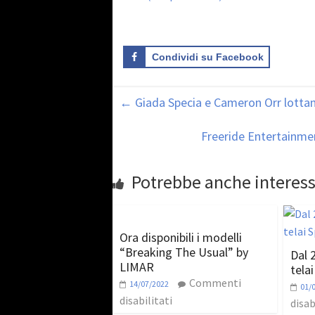
Condividi su Facebook
←
Giada Specia e Cameron Orr lottano
Freeride Entertainme
Potrebbe anche interess
Ora disponibili i modelli
“Breaking The Usual” by
Dal 
LIMAR
telai
Commenti
14/07/2022
01/
disabilitati
disab