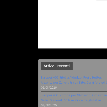
Articoli recenti
Europei XCO: titoli a Aldridge, Frei e Hutter.
Argento per Zanotti tra gli Elite. Corvi fora ed 
02/08/2026
Europei XCO: vittorie per Ghibaudo, Grossman
Gallis. Signorelli 5^ la migliore tra gli italiani
01/08/2026