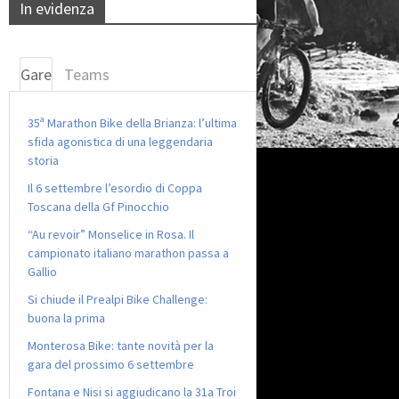
In evidenza
Gare
Teams
35ª Marathon Bike della Brianza: l’ultima
sfida agonistica di una leggendaria
storia
Il 6 settembre l’esordio di Coppa
Toscana della Gf Pinocchio
“Au revoir” Monselice in Rosa. Il
campionato italiano marathon passa a
Gallio
Si chiude il Prealpi Bike Challenge:
buona la prima
Monterosa Bike: tante novità per la
gara del prossimo 6 settembre
Fontana e Nisi si aggiudicano la 31a Troi