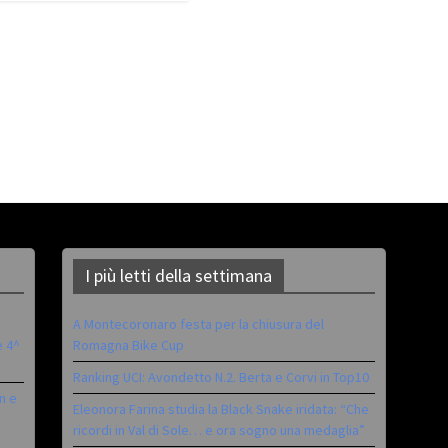
I più letti della settimana
A Montecoronaro festa per la chiusura del
è 4^
Romagna Bike Cup
Ranking UCI: Avondetto N.2. Berta e Corvi in Top10
n e
Eleonora Farina studia la Black Snake iridata: “Che
ricordi in Val di Sole… e ora sogno una medaglia”