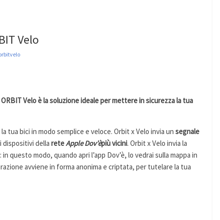
RBIT Velo
orbitvelo
i? ORBIT Velo
è la soluzione ideale per mettere in sicurezza la tua
e la tua bici in modo semplice e veloce. Orbit x Velo invia un
segnale
 dispositivi della
rete
Apple Dov’è
più vicini
. Orbit x Velo invia la
: in questo modo, quando apri l’app Dov’è, lo vedrai sulla mappa in
perazione avviene in forma anonima e criptata, per tutelare la tua