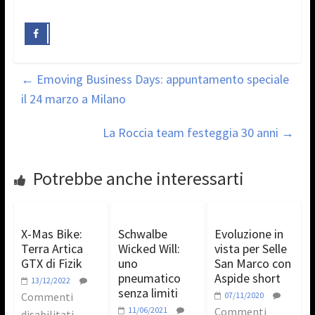
←
Emoving Business Days: appuntamento speciale
il 24 marzo a Milano
La Roccia team festeggia 30 anni
→
Potrebbe anche interessarti
X-Mas Bike:
Schwalbe
Evoluzione in
Terra Artica
Wicked Will:
vista per Selle
GTX di Fizik
uno
San Marco con
pneumatico
Aspide short
13/12/2022
senza limiti
Commenti
07/11/2020
11/06/2021
Commenti
disabilitati