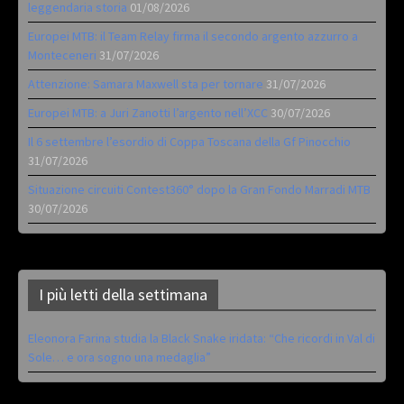
leggendaria storia
01/08/2026
Europei MTB: il Team Relay firma il secondo argento azzurro a
Monteceneri
31/07/2026
Attenzione: Samara Maxwell sta per tornare
31/07/2026
Europei MTB: a Juri Zanotti l’argento nell’XCC
30/07/2026
Il 6 settembre l’esordio di Coppa Toscana della Gf Pinocchio
31/07/2026
Situazione circuiti Contest360° dopo la Gran Fondo Marradi MTB
30/07/2026
I più letti della settimana
Eleonora Farina studia la Black Snake iridata: “Che ricordi in Val di
Sole… e ora sogno una medaglia”