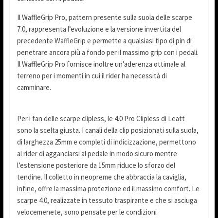
Il WaffleGrip Pro, pattern presente sulla suola delle scarpe
7.0, rappresenta l’evoluzione e la versione invertita del
precedente WaffleGrip e permette a qualsiasi tipo di pin di
penetrare ancora più a fondo per il massimo grip con i pedali.
Il WaffleGrip Pro fornisce inoltre un’aderenza ottimale al
terreno per i momenti in cui il rider ha necessità di
camminare.
Per i fan delle scarpe clipless, le 4.0 Pro Clipless di Leatt
sono la scelta giusta. I canali della clip posizionati sulla suola,
di larghezza 25mm e completi di indicizzazione, permettono
al rider di agganciarsi al pedale in modo sicuro mentre
l’estensione posteriore da 15mm riduce lo sforzo del
tendine. Il colletto in neopreme che abbraccia la caviglia,
infine, offre la massima protezione ed il massimo comfort. Le
scarpe 4.0, realizzate in tessuto traspirante e che si asciuga
velocemenete, sono pensate per le condizioni