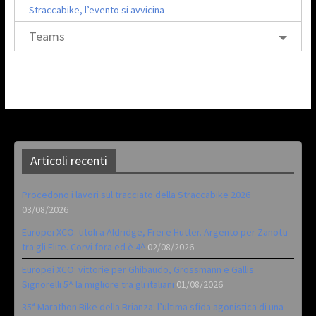
Straccabike, l’evento si avvicina
Teams
Articoli recenti
Procedono i lavori sul tracciato della Straccabike 2026
03/08/2026
Europei XCO: titoli a Aldridge, Frei e Hutter. Argento per Zanotti
tra gli Elite. Corvi fora ed è 4^
02/08/2026
Europei XCO: vittorie per Ghibaudo, Grossmann e Gallis.
Signorelli 5^ la migliore tra gli italiani
01/08/2026
35ª Marathon Bike della Brianza: l’ultima sfida agonistica di una