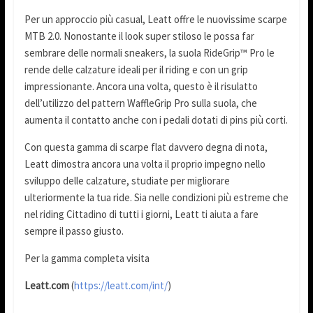
Per un approccio più casual, Leatt offre le nuovissime scarpe
MTB 2.0. Nonostante il look super stiloso le possa far
sembrare delle normali sneakers, la suola RideGrip™ Pro le
rende delle calzature ideali per il riding e con un grip
impressionante. Ancora una volta, questo è il risulatto
dell’utilizzo del pattern WaffleGrip Pro sulla suola, che
aumenta il contatto anche con i pedali dotati di pins più corti.
Con questa gamma di scarpe flat davvero degna di nota,
Leatt dimostra ancora una volta il proprio impegno nello
sviluppo delle calzature, studiate per migliorare
ulteriormente la tua ride. Sia nelle condizioni più estreme che
nel riding Cittadino di tutti i giorni, Leatt ti aiuta a fare
sempre il passo giusto.
Per la gamma completa visita
Leatt.com
(
https://leatt.com/int/
)