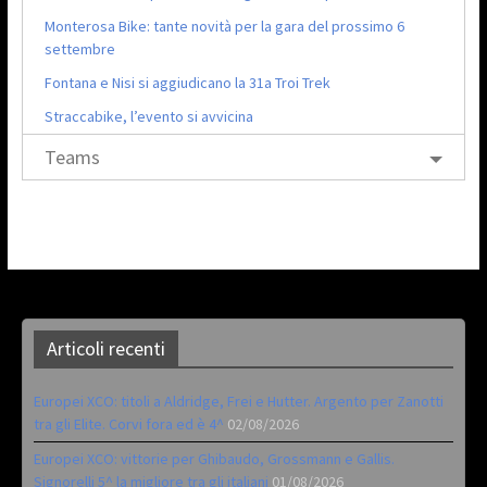
Monterosa Bike: tante novità per la gara del prossimo 6
settembre
Fontana e Nisi si aggiudicano la 31a Troi Trek
Straccabike, l’evento si avvicina
Teams
Articoli recenti
Europei XCO: titoli a Aldridge, Frei e Hutter. Argento per Zanotti
tra gli Elite. Corvi fora ed è 4^
02/08/2026
Europei XCO: vittorie per Ghibaudo, Grossmann e Gallis.
Signorelli 5^ la migliore tra gli italiani
01/08/2026