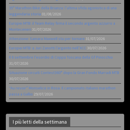
35ª Marathon Bike della Brianza: l’ultima sfida agonistica di una
leggendaria storia
01/08/2026
Europei MTB: il Team Relay firma il secondo argento azzurro a
Monteceneri
31/07/2026
Attenzione: Samara Maxwell sta per tornare
31/07/2026
Europei MTB: a Juri Zanotti l’argento nell’XCC
30/07/2026
Il 6 settembre l’esordio di Coppa Toscana della Gf Pinocchio
31/07/2026
Situazione circuiti Contest360° dopo la Gran Fondo Marradi MTB
30/07/2026
“Au revoir” Monselice in Rosa. Il campionato italiano marathon
passa a Gallio
29/07/2026
I più letti della settimana