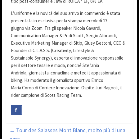
tipo post-consumer e l’8% di ROICA™ EF, 6% EA.
L’uniforme e la novità del suo arrivo in commercio è stata
presentata in esclusiva per la stampa mercoledì 23
giugno via Zoom. Tra gli speaker Nicola Gavardi,
Communication Manager & Pr di Scott, Sergio Alibrandi,
Executive Marketing Manager di Sitip, Giusy Bettoni, CEO &
Founder di C.L.A.S.S. (Creativity, Lifestyle &
Sustainable Synergy), esperta di innovazione responsabile
per il settore tessile e moda, nonché Stefania
Andriola, giornalista iconaclima e meteo.it appassionata di
biking. Ha moderato il giornalista sportivo Enrico
Maria Corno di Corriere Innovazione. Ospite Juri Ragnoli, il
rider campione di Scott Racing Team.
←
Tour des Salasses Mont Blanc, molto più di una
gara