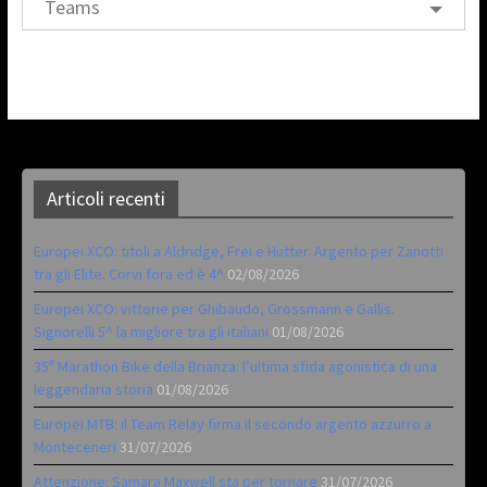
Teams
Articoli recenti
Europei XCO: titoli a Aldridge, Frei e Hutter. Argento per Zanotti
tra gli Elite. Corvi fora ed è 4^
02/08/2026
Europei XCO: vittorie per Ghibaudo, Grossmann e Gallis.
Signorelli 5^ la migliore tra gli italiani
01/08/2026
35ª Marathon Bike della Brianza: l’ultima sfida agonistica di una
leggendaria storia
01/08/2026
Europei MTB: il Team Relay firma il secondo argento azzurro a
Monteceneri
31/07/2026
Attenzione: Samara Maxwell sta per tornare
31/07/2026