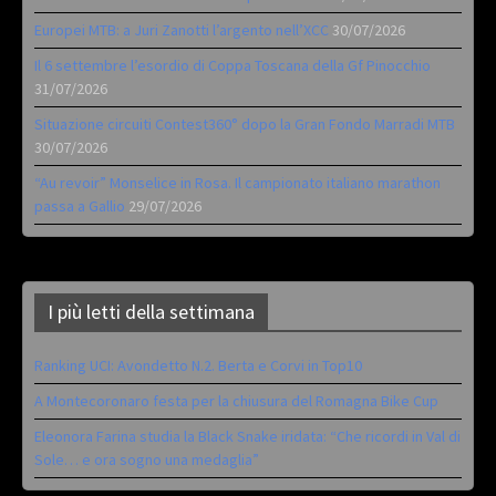
Europei MTB: a Juri Zanotti l’argento nell’XCC
30/07/2026
Il 6 settembre l’esordio di Coppa Toscana della Gf Pinocchio
31/07/2026
Situazione circuiti Contest360° dopo la Gran Fondo Marradi MTB
30/07/2026
“Au revoir” Monselice in Rosa. Il campionato italiano marathon
passa a Gallio
29/07/2026
I più letti della settimana
Ranking UCI: Avondetto N.2. Berta e Corvi in Top10
A Montecoronaro festa per la chiusura del Romagna Bike Cup
Eleonora Farina studia la Black Snake iridata: “Che ricordi in Val di
Sole… e ora sogno una medaglia”