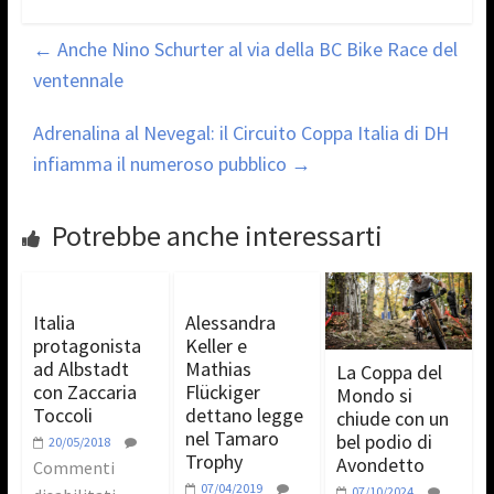
←
Anche Nino Schurter al via della BC Bike Race del
ventennale
Adrenalina al Nevegal: il Circuito Coppa Italia di DH
infiamma il numeroso pubblico
→
Potrebbe anche interessarti
Italia
Alessandra
protagonista
Keller e
ad Albstadt
Mathias
La Coppa del
con Zaccaria
Flückiger
Mondo si
Toccoli
dettano legge
chiude con un
nel Tamaro
bel podio di
20/05/2018
Trophy
Avondetto
Commenti
07/04/2019
07/10/2024