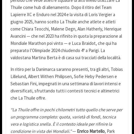
periodo che vede atleti e squadre di alto livello utilizzare La
Thuile come hub di allenamento. Dopo il ritiro del Team
Lapierre XC e Enduro nel 2024 e la visita di Loris Vergier a
giugno 2025, hanno scelto La Thuile anche atlete e atleti
come Chiara Teocchi, Malene Degn, Alan Hatherly, Henrique
Avancini — che nel 2023 ha rifinito in quota la preparazione al
Mondiale Marathon poi vinto — e Luca Braidot, che qui ha
preparato l’Olimpiade 2024 chiudendo 4º a Parigi. La
valdostana Martina Berta è di casa sui tracciati della località.
In ritiro per la Danimarca saranno presenti, tra gli altri, Tobias
Lillelund, Albert Withen Philipsen, Sofie Heby Pedersen e
Sebastian Fini, impegnati in una settimana di lavori intensi e
diversificati, sfruttando tutti i contesti tecnici e altimetrici
che La Thuile offre.
“La Thuile offre in pochi chilometri tutto quello che serve per
un programma completo: quota, varietà di fondi, tecnica
vera e logistica snella. È il contesto ideale per rifinire la
condizione in vista dei Mondiali.”
—
Enrico Martello
, Park