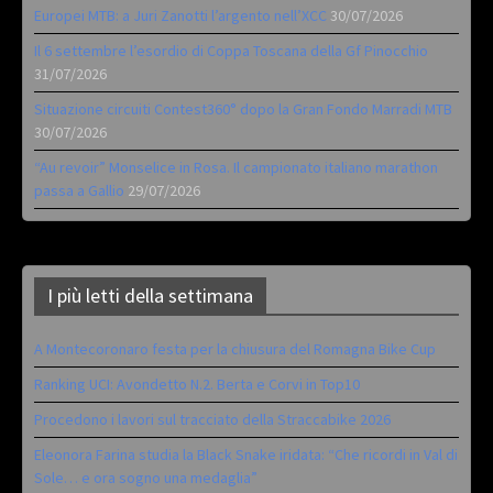
Europei MTB: a Juri Zanotti l’argento nell’XCC
30/07/2026
Il 6 settembre l’esordio di Coppa Toscana della Gf Pinocchio
31/07/2026
Situazione circuiti Contest360° dopo la Gran Fondo Marradi MTB
30/07/2026
“Au revoir” Monselice in Rosa. Il campionato italiano marathon
passa a Gallio
29/07/2026
I più letti della settimana
A Montecoronaro festa per la chiusura del Romagna Bike Cup
Ranking UCI: Avondetto N.2. Berta e Corvi in Top10
Procedono i lavori sul tracciato della Straccabike 2026
Eleonora Farina studia la Black Snake iridata: “Che ricordi in Val di
Sole… e ora sogno una medaglia”