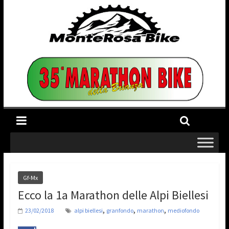
Gf-Mx
Ecco la 1a Marathon delle Alpi Biellesi
,
,
,
23/02/2018
alpi biellesi
granfondo
marathon
mediofondo