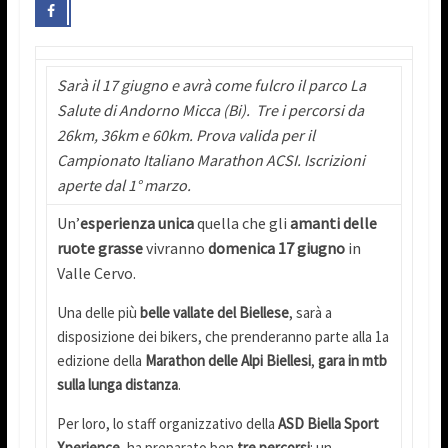
Sarà il 17 giugno e avrà come fulcro il parco La
Salute di Andorno Micca (Bi). Tre i percorsi da
26km, 36km e 60km. Prova valida per il
Campionato Italiano Marathon ACSI. Iscrizioni
aperte dal 1° marzo.
Un’
esperienza unica
quella che gli
amanti delle
ruote grasse
vivranno
domenica 17 giugno
in
Valle Cervo.
Una delle più
belle vallate del Biellese
, sarà a
disposizione dei bikers, che prenderanno parte alla 1a
edizione della
Marathon delle Alpi Biellesi
,
gara in mtb
sulla lunga distanza
.
Per loro, lo staff organizzativo della
ASD Biella Sport
Xperience
, ha preparato ben
tre percorsi
: un