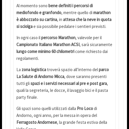
Al momento sono
bene definiti i percorsi di
mediofondo e granfondo
, mentre quello di
marathon
è abbozzato su cartina
, in
attesa che la neve in quota
si sciolga
e sia possibile pedalare i sentieri previsti.
In ogni caso il
percorso Marathon
, valevole per il
Campionato Italiano Marathon ACSI
, sarà sicuramente
lungo come minimo 60 chilometri
come richiesto dai
regolamenti.
La
zona logistica
troverà spazio all’interno del
parco
La Salute di Andorno Micca
, dove saranno presenti
tutti gli
spazi e i servizi necessari al pre e post gara
,
quali la segreteria, le docce, il lavaggio bici e il pasta
party finale.
Gli spazi sono quelli utilizzati dalla
Pro Loco
di
Andorno, ogni anno, per la messa in opera del
Ferragosto Andornese
, la grande festa estiva della