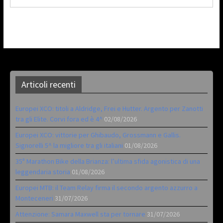
Articoli recenti
Europei XCO: titoli a Aldridge, Frei e Hutter. Argento per Zanotti
tra gli Elite. Corvi fora ed è 4^
02/08/2026
Europei XCO: vittorie per Ghibaudo, Grossmann e Gallis.
Signorelli 5^ la migliore tra gli italiani
01/08/2026
35ª Marathon Bike della Brianza: l’ultima sfida agonistica di una
leggendaria storia
01/08/2026
Europei MTB: il Team Relay firma il secondo argento azzurro a
Monteceneri
31/07/2026
Attenzione: Samara Maxwell sta per tornare
31/07/2026