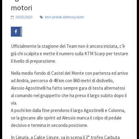
motori
19/02/2023
ktm protek elettrosystem
Ufficialmente la stagione del Team non è ancora iniziata, c’è
già chi scalpita e mette il numero sulla KTM Scarp per testare
il livello di preparazione.
Nella medio fondo di Castel del Monte con partenza ed arrivo
ad Andria, percorso di 48 km con 860 metri di dislivello,
Alessio Agostinelli ha fatto sempre gara di testa alternatosi
al comando nel gruppetto che ha preso il largo subito dopo il
via.
A pochi km dalla fine prendono il largo Agostinelli e Colonna,
se la giocano allo sprint ad Alessio manca il colpo di pedale
decisivo e termina in seconda posizione.
In Liguria, a Calice Ligure, va in scena il 3° trofeo Carbuta