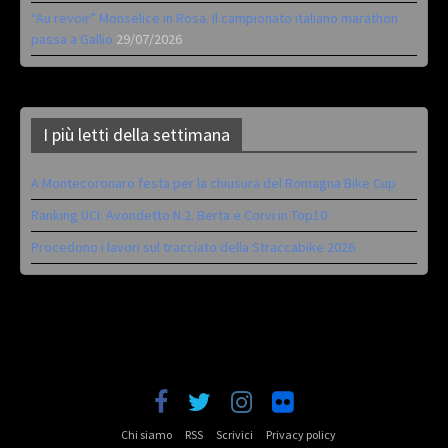
“Au revoir” Monselice in Rosa. Il campionato italiano marathon
passa a Gallio
29/07/2026
I più letti della settimana
A Montecoronaro festa per la chiusura del Romagna Bike Cup
Ranking UCI: Avondetto N.2. Berta e Corvi in Top10
Procedono i lavori sul tracciato della Straccabike 2026
Chi siamo
RSS
Scrivici
Privacy policy