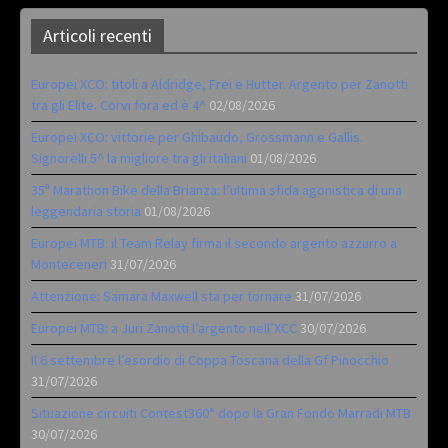
Articoli recenti
Europei XCO: titoli a Aldridge, Frei e Hutter. Argento per Zanotti
tra gli Elite. Corvi fora ed è 4^
02/08/2026
Europei XCO: vittorie per Ghibaudo, Grossmann e Gallis.
Signorelli 5^ la migliore tra gli italiani
01/08/2026
35ª Marathon Bike della Brianza: l’ultima sfida agonistica di una
leggendaria storia
01/08/2026
Europei MTB: il Team Relay firma il secondo argento azzurro a
Monteceneri
31/07/2026
Attenzione: Samara Maxwell sta per tornare
31/07/2026
Europei MTB: a Juri Zanotti l’argento nell’XCC
30/07/2026
Il 6 settembre l’esordio di Coppa Toscana della Gf Pinocchio
31/07/2026
Situazione circuiti Contest360° dopo la Gran Fondo Marradi MTB
30/07/2026