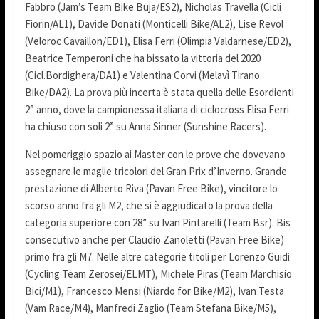
Fabbro (Jam’s Team Bike Buja/ES2), Nicholas Travella (Cicli
Fiorin/AL1), Davide Donati (Monticelli Bike/AL2), Lise Revol
(Veloroc Cavaillon/ED1), Elisa Ferri (Olimpia Valdarnese/ED2),
Beatrice Temperoni che ha bissato la vittoria del 2020
(Cicl.Bordighera/DA1) e Valentina Corvi (Melavì Tirano
Bike/DA2). La prova più incerta è stata quella delle Esordienti
2° anno, dove la campionessa italiana di ciclocross Elisa Ferri
ha chiuso con soli 2” su Anna Sinner (Sunshine Racers).
Nel pomeriggio spazio ai Master con le prove che dovevano
assegnare le maglie tricolori del Gran Prix d’Inverno. Grande
prestazione di Alberto Riva (Pavan Free Bike), vincitore lo
scorso anno fra gli M2, che si è aggiudicato la prova della
categoria superiore con 28” su Ivan Pintarelli (Team Bsr). Bis
consecutivo anche per Claudio Zanoletti (Pavan Free Bike)
primo fra gli M7. Nelle altre categorie titoli per Lorenzo Guidi
(Cycling Team Zerosei/ELMT), Michele Piras (Team Marchisio
Bici/M1), Francesco Mensi (Niardo for Bike/M2), Ivan Testa
(Vam Race/M4), Manfredi Zaglio (Team Stefana Bike/M5),