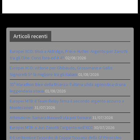
Articoli recenti
Europei XCO: titoli a Aldridge, Frei e Hutter. Argento per Zanotti
tra gli Elite. Corvi fora ed è 4^
02/08/2026
Europei XCO: vittorie per Ghibaudo, Grossmann e Gallis.
Signorelli 5^ la migliore tra gli italiani
01/08/2026
35ª Marathon Bike della Brianza: l’ultima sfida agonistica di una
leggendaria storia
01/08/2026
Europei MTB: il Team Relay firma il secondo argento azzurro a
Monteceneri
31/07/2026
Attenzione: Samara Maxwell sta per tornare
31/07/2026
Europei MTB: a Juri Zanotti l’argento nell’XCC
30/07/2026
Il 6 settembre l’esordio di Coppa Toscana della Gf Pinocchio