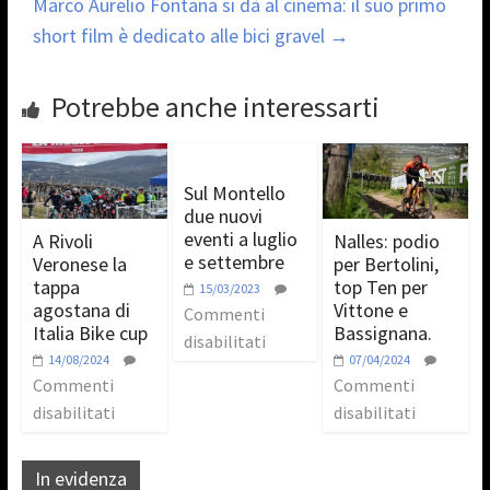
Marco Aurelio Fontana si dà al cinema: il suo primo
short film è dedicato alle bici gravel
→
Potrebbe anche interessarti
Sul Montello
due nuovi
eventi a luglio
A Rivoli
Nalles: podio
e settembre
Veronese la
per Bertolini,
tappa
top Ten per
15/03/2023
agostana di
Vittone e
Commenti
Italia Bike cup
Bassignana.
disabilitati
14/08/2024
07/04/2024
Commenti
Commenti
disabilitati
disabilitati
In evidenza