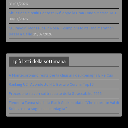
31/07/2026
Situazione circuiti Contest360° dopo la Gran Fondo Marradi MTB
30/07/2026
“Au revoir” Monselice in Rosa. Il campionato italiano marathon
passa a Gallio
29/07/2026
I più letti della settimana
A Montecoronaro festa per la chiusura del Romagna Bike Cup
Ranking UCI: Avondetto N.2. Berta e Corvi in Top10
Procedono i lavori sul tracciato della Straccabike 2026
Eleonora Farina studia la Black Snake iridata: “Che ricordi in Val di
Sole… e ora sogno una medaglia”