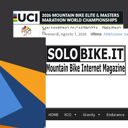
venerdì, Agosto 7, 2026
Ultima:
Attenzione: S
Europei XCO: ti
Europei XCO: vi
35ª Marathon B
Europei MTB: i
HOME
XCO
Gravity
Endurance