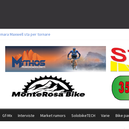
amara Maxwell sta per tornare
toli a Aldridge, Frei e Hutter. Argento per Zanotti tra gli Elite. Corvi fora ed 
ttorie per Ghibaudo, Grossmann e Gallis. Signorelli 5^ la migliore tra gli ital
ike della Brianza: l’ultima sfida agonistica di una leggendaria storia
l Team Relay firma il secondo argento azzurro a Monteceneri
Gf-Mx
Interviste
Market rumors
SolobikeTECH
Varie
Bike pa