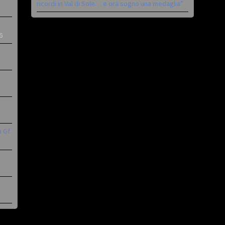
ricordi in Val di Sole… e ora sogno una medaglia”
6
a Gf