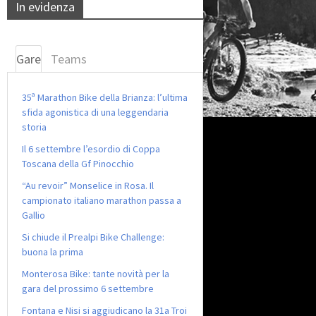
In evidenza
Gare
Teams
35ª Marathon Bike della Brianza: l’ultima
sfida agonistica di una leggendaria
storia
Il 6 settembre l’esordio di Coppa
Toscana della Gf Pinocchio
“Au revoir” Monselice in Rosa. Il
campionato italiano marathon passa a
Gallio
Si chiude il Prealpi Bike Challenge:
buona la prima
Monterosa Bike: tante novità per la
gara del prossimo 6 settembre
Fontana e Nisi si aggiudicano la 31a Troi