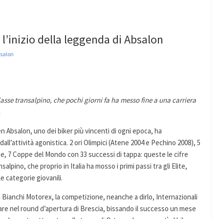
: l’inizio della leggenda di Absalon
bsalon
lasse transalpino, che pochi giorni fa ha messo fine a una carriera
…
en Absalon, uno dei biker più vincenti di ogni epoca, ha
all’attività agonistica. 2 ori Olimpici (Atene 2004 e Pechino 2008), 5
te, 7 Coppe del Mondo con 33 successi di tappa: queste le cifre
salpino, che proprio in Italia ha mosso i primi passi tra gli Elite,
e categorie giovanili.
la Bianchi Motorex, la competizione, neanche a dirlo, Internazionali
iare nel round d’apertura di Brescia, bissando il successo un mese