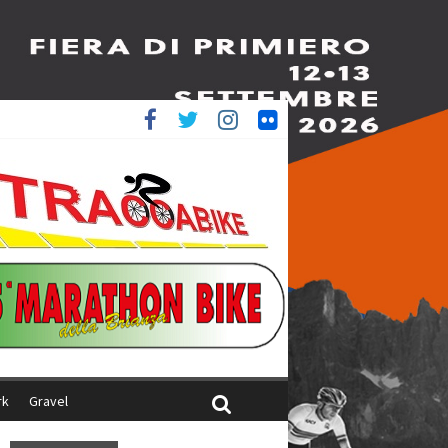
è 4^
iani
rk
Gravel