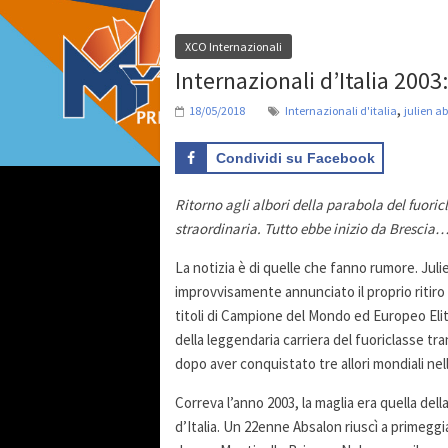
XCO Internazionali
Internazionali d’Italia 2003
,
18/05/2018
Internazionali d'italia
julien a
Condividi su Facebook
Ritorno agli albori della parabola del fuoric
straordinaria. Tutto ebbe inizio da Brescia
La notizia è di quelle che fanno rumore. Juli
improvvisamente annunciato il proprio ritiro d
titoli di Campione del Mondo ed Europeo Eli
della leggendaria carriera del fuoriclasse tran
dopo aver conquistato tre allori mondiali nell
Correva l’anno 2003, la maglia era quella del
d’Italia. Un 22enne Absalon riuscì a primegg