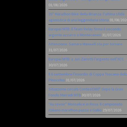
01/08/2026
35ª Marathon Bike della Brianza: l’ultima sfida
agonistica di una leggendaria storia
01/08/202
Europei MTB: il Team Relay firma il secondo
argento azzurro a Monteceneri
31/07/2026
Attenzione: Samara Maxwell sta per tornare
31/07/2026
Europei MTB: a Juri Zanotti l’argento nell’XCC
30/07/2026
Il 6 settembre l’esordio di Coppa Toscana dell
Pinocchio
31/07/2026
Situazione circuiti Contest360° dopo la Gran
Fondo Marradi MTB
30/07/2026
“Au revoir” Monselice in Rosa. Il campionato
italiano marathon passa a Gallio
29/07/2026