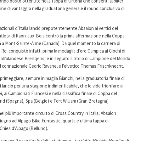
condo posto ottenuto nella tappa di Ortona che consentì al biker
ne di vantaggio nella graduatoria generale il round conclusivo di
nazionali d’Italia lanciò prepotentemente Absalon ai vertici del
l’atleta di Raon-aux-Bois centrò la prima affermazione nella Coppa
a a Mont-Sainte-Anne (Canada). Da quel momento la carriera di
 Roi conquistò infatti prima la medaglia d’oro Olimpica ai Giochi di
all’olandese Brentjens, e in seguito il titolo di Campione del Mondo
 il connazionale Cedric Ravanel e l’elvetico Thomas Frischknecht.
 primeggiare, sempre in maglia Bianchi, nella graduatoria finale di
i lancio per una stagione indimenticabile, che lo vide trionfare ai
 ai Campionati Francesi e nella classifica finale di Coppa del
rid (Spagna), Spa (Belgio) e Fort William (Gran Bretagna).
nel più importante circuito di Cross Country in Italia, Absalon
ugno ad Alpago Bike Funtastic, quarta e ultima tappa di
 Chies d’Alpago (Belluno).
noi per il gran finale della challenge – ha detto Michele Mondini di