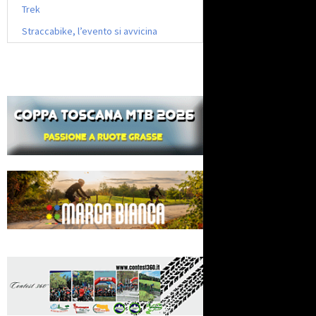
Trek
Straccabike, l’evento si avvicina