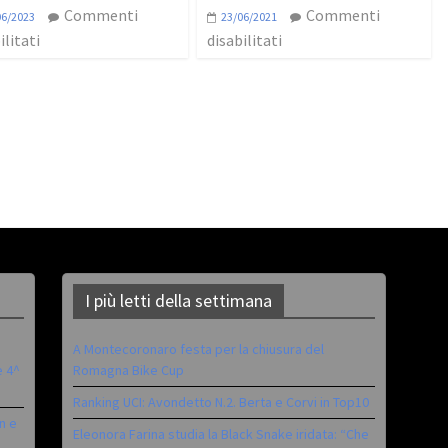
Commenti
Commenti
06/2023
23/06/2021
ilitati
disabilitati
I più letti della settimana
A Montecoronaro festa per la chiusura del
è 4^
Romagna Bike Cup
Ranking UCI: Avondetto N.2. Berta e Corvi in Top10
n e
Eleonora Farina studia la Black Snake iridata: “Che