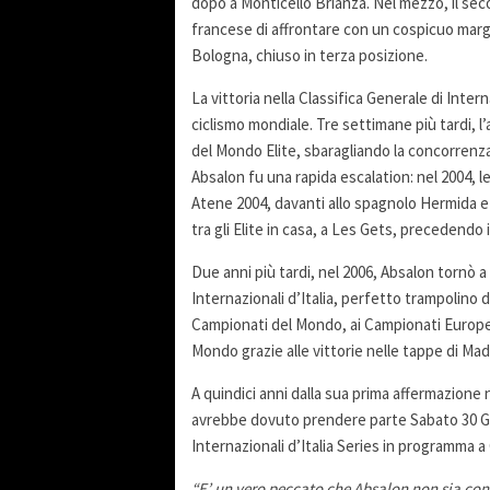
dopo a Monticello Brianza. Nel mezzo, il se
francese di affrontare con un cospicuo margi
Bologna, chiuso in terza posizione.
La vittoria nella Classifica Generale di Inter
ciclismo mondiale. Tre settimane più tardi, 
del Mondo Elite, sbaragliando la concorrenz
Absalon fu una rapida escalation: nel 2004, le
Atene 2004, davanti allo spagnolo Hermida e 
tra gli Elite in casa, a Les Gets, precedendo
Due anni più tardi, nel 2006, Absalon tornò a
Internazionali d’Italia, perfetto trampolino d
Campionati del Mondo, ai Campionati Europei,
Mondo grazie alle vittorie nelle tappe di Mad
A quindici anni dalla sua prima affermazione 
avrebbe dovuto prendere parte Sabato 30 Gi
Internazionali d’Italia Series in programma a
“E’ un vero peccato che Absalon non sia con 