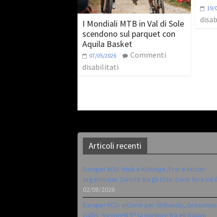
19/
disab
I Mondiali MTB in Val di Sole
scendono sul parquet con
Aquila Basket
Commenti
07/05/2026
disabilitati
Articoli recenti
Europei XCO: titoli a Aldridge, Frei e Hutter.
Argento per Zanotti tra gli Elite. Corvi fora ed 
02/08/2026
Europei XCO: vittorie per Ghibaudo, Grossman
Gallis. Signorelli 5^ la migliore tra gli italiani