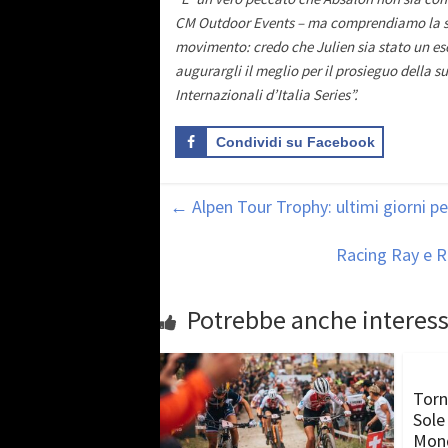
CM Outdoor Events – ma comprendiamo la sua d
movimento: credo che Julien sia stato un es
augurargli il meglio per il prosieguo della 
Internazionali d’Italia Series”.
Condividi su Facebook
←
Alpen Tour Trophy: ultimi giorni per
Racing Ray e R
Potrebbe anche interess
Torna
Sole
Mond