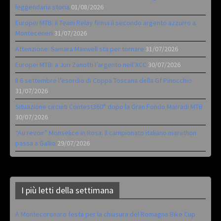
leggendaria storia
01/08/2026
Europei MTB: il Team Relay firma il secondo argento azzurro a
Monteceneri
31/07/2026
Attenzione: Samara Maxwell sta per tornare
31/07/2026
Europei MTB: a Juri Zanotti l’argento nell’XCC
30/07/2026
Il 6 settembre l’esordio di Coppa Toscana della Gf Pinocchio
31/07/2026
Situazione circuiti Contest360° dopo la Gran Fondo Marradi MTB
30/07/2026
“Au revoir” Monselice in Rosa. Il campionato italiano marathon
passa a Gallio
29/07/2026
I più letti della settimana
A Montecoronaro festa per la chiusura del Romagna Bike Cup