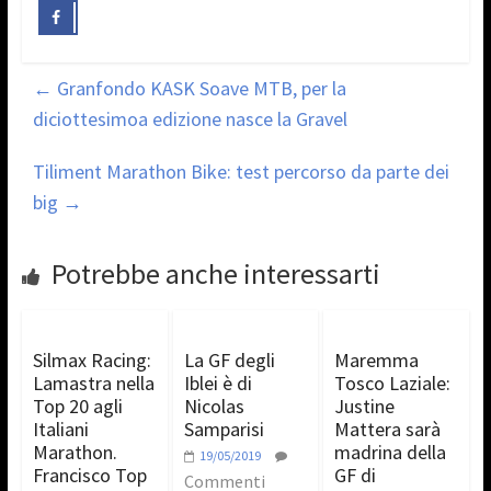
←
Granfondo KASK Soave MTB, per la
diciottesimoa edizione nasce la Gravel
Tiliment Marathon Bike: test percorso da parte dei
big
→
Potrebbe anche interessarti
Silmax Racing:
La GF degli
Maremma
Lamastra nella
Iblei è di
Tosco Laziale:
Top 20 agli
Nicolas
Justine
Italiani
Samparisi
Mattera sarà
Marathon.
madrina della
19/05/2019
Francisco Top
GF di
Commenti