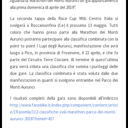
riguarda la Marathon dei Monti Aurunci do già appuntamento
alla prima domenica di aprile del 2019”.
La seconda tappa della Race Cup Mtb Centro Italia si
svolgerà a Roccamonfina (Ce) il prossimo 13 maggio. Tutti
coloro che hanno preso parte alla Marathon dei Monti
Aurunci potranno partecipare alla classifica combinata con la
point to point I Lupi degli Aurunci, manifestazione che avrà
luogo a Pico, in provincia di Frosinone, il 22 aprile, e che fa
parte del Circuito Terre Ciociare. Al termine di quest’ultima
gara verrà stilata una classifica che somma i punteggi delle
due gare. La classifica combinata è stata voluta dalle due
manifestazioni in quanti si svolgono entrambe nel Parco dei
Monti Aurunci.
I risultati completi della gara sono disponibili all’indirizzo
http://www.fansbike.it/index.php/component/content/articl
e/19-joomla/112-classifiche-xviii-marathon-parco-dei-monti-
aurunci-2018?Itemid=437