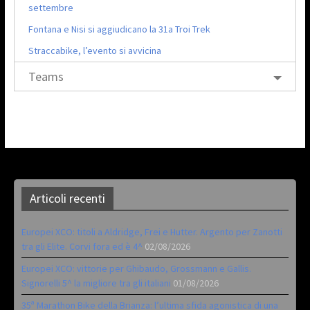
settembre
Fontana e Nisi si aggiudicano la 31a Troi Trek
Straccabike, l’evento si avvicina
Teams
Articoli recenti
Europei XCO: titoli a Aldridge, Frei e Hutter. Argento per Zanotti
tra gli Elite. Corvi fora ed è 4^
02/08/2026
Europei XCO: vittorie per Ghibaudo, Grossmann e Gallis.
Signorelli 5^ la migliore tra gli italiani
01/08/2026
35ª Marathon Bike della Brianza: l’ultima sfida agonistica di una