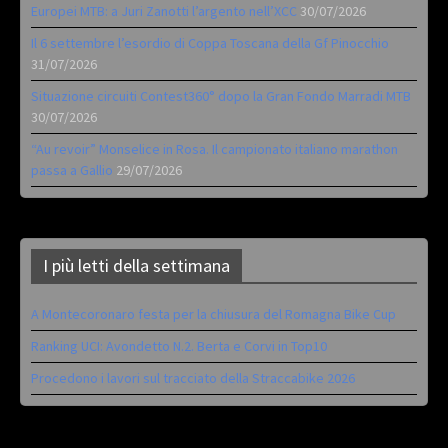
Europei MTB: a Juri Zanotti l’argento nell’XCC
30/07/2026
Il 6 settembre l’esordio di Coppa Toscana della Gf Pinocchio
31/07/2026
Situazione circuiti Contest360° dopo la Gran Fondo Marradi MTB
30/07/2026
“Au revoir” Monselice in Rosa. Il campionato italiano marathon
passa a Gallio
29/07/2026
I più letti della settimana
A Montecoronaro festa per la chiusura del Romagna Bike Cup
Ranking UCI: Avondetto N.2. Berta e Corvi in Top10
Procedono i lavori sul tracciato della Straccabike 2026