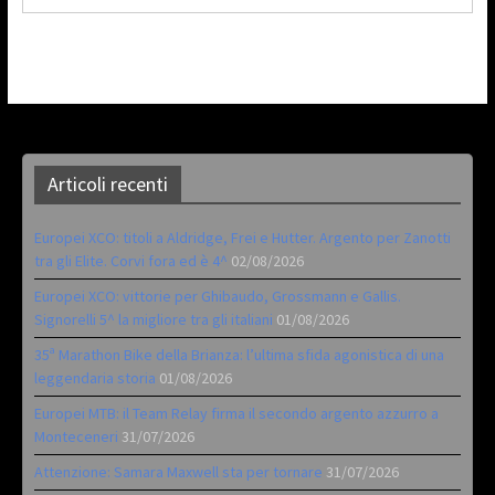
Articoli recenti
Europei XCO: titoli a Aldridge, Frei e Hutter. Argento per Zanotti
tra gli Elite. Corvi fora ed è 4^
02/08/2026
Europei XCO: vittorie per Ghibaudo, Grossmann e Gallis.
Signorelli 5^ la migliore tra gli italiani
01/08/2026
35ª Marathon Bike della Brianza: l’ultima sfida agonistica di una
leggendaria storia
01/08/2026
Europei MTB: il Team Relay firma il secondo argento azzurro a
Monteceneri
31/07/2026
Attenzione: Samara Maxwell sta per tornare
31/07/2026