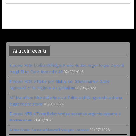
Articoli recenti
Europei XCO: titoli a Aldridge, Frei e Hutter. Argento per Zanotti
tra gli Elite. Corvi fora ed è 4^
02/08/2026
Europei XCO: vittorie per Ghibaudo, Grossmann e Gallis.
Signorelli 5^ la migliore tra gli italiani
01/08/2026
35ª Marathon Bike della Brianza: l’ultima sfida agonistica di una
leggendaria storia
01/08/2026
Europei MTB: il Team Relay firma il secondo argento azzurro a
Monteceneri
31/07/2026
Attenzione: Samara Maxwell sta per tornare
31/07/2026