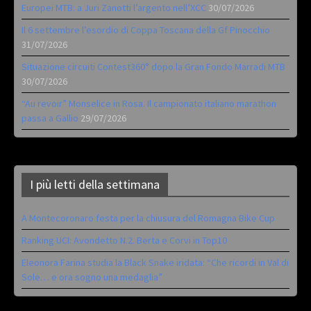
Europei MTB: a Juri Zanotti l’argento nell’XCC
30/07/2026
Il 6 settembre l’esordio di Coppa Toscana della Gf Pinocchio
31/07/2026
Situazione circuiti Contest360° dopo la Gran Fondo Marradi MTB
30/07/2026
“Au revoir” Monselice in Rosa. Il campionato italiano marathon
passa a Gallio
29/07/2026
I più letti della settimana
A Montecoronaro festa per la chiusura del Romagna Bike Cup
Ranking UCI: Avondetto N.2. Berta e Corvi in Top10
Eleonora Farina studia la Black Snake iridata: “Che ricordi in Val di
Sole… e ora sogno una medaglia”