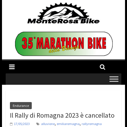
Endurance
Il Rally di Romagna 2023 è cancellato
,
,
17/05/2023
alluvione
emiliaromagna
rallyromagna