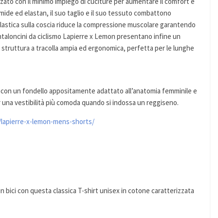
zzato con il minimo impiego di cuciture per aumentare il comfort e
mmide ed elastan, il suo taglio e il suo tessuto combattono
elastica sulla coscia riduce la compressione muscolare garantendo
ntaloncini da ciclismo Lapierre x Lemon presentano infine un
 struttura a tracolla ampia ed ergonomica, perfetta per le lunghe
o con un fondello appositamente adattato all’anatomia femminile e
er una vestibilità più comoda quando si indossa un reggiseno.
o/lapierre-x-lemon-mens-shorts/
in bici con questa classica T-shirt unisex in cotone caratterizzata