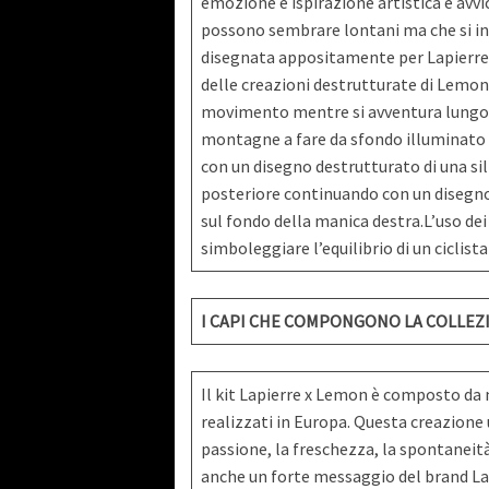
emozione e ispirazione artistica e avvic
possono sembrare lontani ma che si int
disegnata appositamente per Lapierre
delle creazioni destrutturate di Lemon. 
movimento mentre si avventura lungo st
montagne a fare da sfondo illuminato da
con un disegno destrutturato di una sil
posteriore continuando con un disegno c
sul fondo della manica destra.L’uso dei
simboleggiare l’equilibrio di un ciclist
I CAPI CHE COMPONGONO LA COLLEZ
Il kit Lapierre x Lemon è composto da ma
realizzati in Europa. Questa creazione 
passione, la freschezza, la spontaneità
anche un forte messaggio del brand Lapie