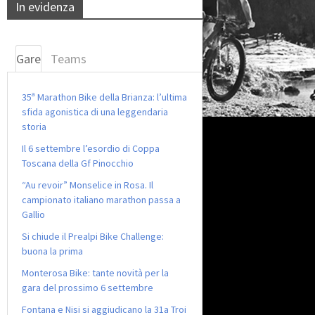
In evidenza
Gare
Teams
35ª Marathon Bike della Brianza: l’ultima
sfida agonistica di una leggendaria
storia
Il 6 settembre l’esordio di Coppa
Toscana della Gf Pinocchio
“Au revoir” Monselice in Rosa. Il
campionato italiano marathon passa a
Gallio
Si chiude il Prealpi Bike Challenge:
buona la prima
Monterosa Bike: tante novità per la
gara del prossimo 6 settembre
Fontana e Nisi si aggiudicano la 31a Troi