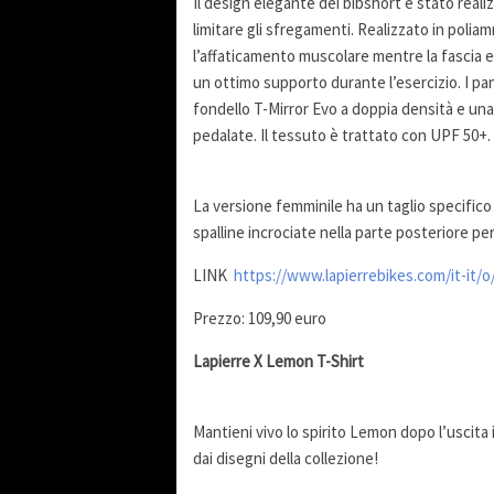
Il design elegante dei bibshort è stato reali
limitare gli sfregamenti. Realizzato in polia
l’affaticamento muscolare mentre la fascia 
un ottimo supporto durante l’esercizio. I pa
fondello T-Mirror Evo a doppia densità e una
pedalate. Il tessuto è trattato con UPF 50+.
La versione femminile ha un taglio specific
spalline incrociate nella parte posteriore p
LINK
https://www.lapierrebikes.com/it-it/
Prezzo: 109,90 euro
Lapierre X Lemon T-Shirt
Mantieni vivo lo spirito Lemon dopo l’uscita 
dai disegni della collezione!