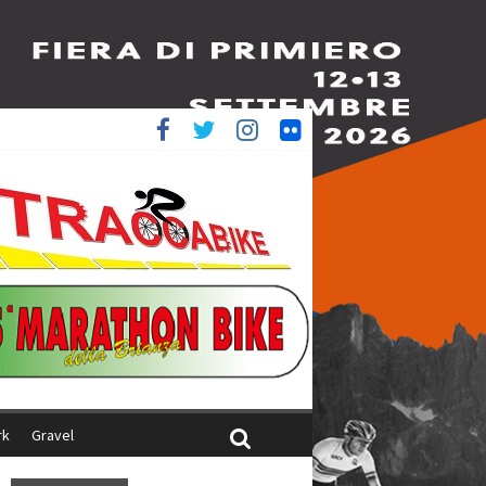
è 4^
ani
rk
Gravel