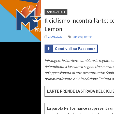
SolobikeTECH
Il ciclismo incontra l’arte:
Lemon
,
24/06/2022
lapierre
lemon
Condividi su Facebook
Infrangere le barriere, cambiare le regole, 
determinata a lasciare il segno. Una nuova 
un’appassionata di arte destrutturata: Soph
primavera/estate 2022 in edizione limitata di 
L’ARTE PRENDE LA STRADA DEL CICL
La parola Performance rappresenta un