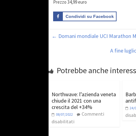
Prezzo 34,99 euro
Condividi su Facebook
←
Domani mondiale UCI Marathon Mas
A fine lug
Potrebbe anche interess
Northwave: l’azienda veneta
Barb
chiude il 2021 con una
anti
crescita del +34%
24/
Commenti
08/07/2022
disab
disabilitati