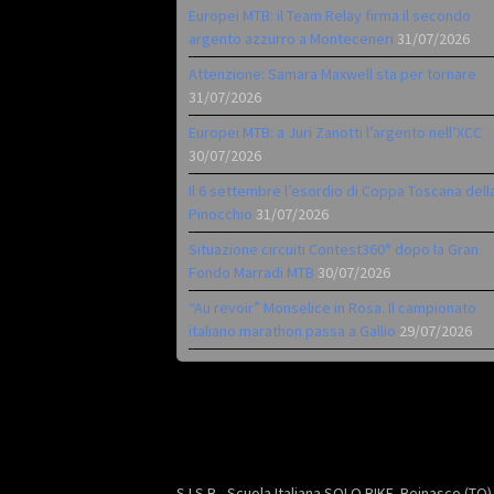
Europei MTB: il Team Relay firma il secondo
argento azzurro a Monteceneri
31/07/2026
Attenzione: Samara Maxwell sta per tornare
31/07/2026
Europei MTB: a Juri Zanotti l’argento nell’XCC
30/07/2026
Il 6 settembre l’esordio di Coppa Toscana dell
Pinocchio
31/07/2026
Situazione circuiti Contest360° dopo la Gran
Fondo Marradi MTB
30/07/2026
“Au revoir” Monselice in Rosa. Il campionato
italiano marathon passa a Gallio
29/07/2026
S.I.S.B - Scuola Italiana SOLO BIKE. Beinasco (TO