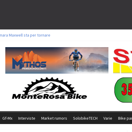
mara Maxwell sta per tornare
oli a Aldridge, Frei e Hutter. Argento per Zanotti tra gli Elite. Corvi fora ed 
torie per Ghibaudo, Grossmann e Gallis. Signorelli 5^ la migliore tra gli itali
ke della Brianza: l’ultima sfida agonistica di una leggendaria storia
l Team Relay firma il secondo argento azzurro a Monteceneri
Gf-Mx
Interviste
Market rumors
SolobikeTECH
Varie
Bike pa