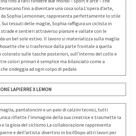
ina fino a farli fondere due mondi – sport e arte – che
ersecano fino a diventare una cosa sola.L’opera d’arte,
 da Sophia Lemonnier, rappresenta perfettamente lo stile
Sui tessuti delle maglie, Sophia raffigura un ciclista in
rade e sentieri attraverso pianure e vallate con le
 un bel sole estivo. Il lavoro si materializza sulla maglia
houette che si trasferisce dalla parte frontale a quella
olorato sulle tasche posteriori, sull’interno del collo e
 tre colori primari è semplice ma bilanciato come a
a che ondeggia ad ogni colpo di pedale.
IONE LAPIERRE X LEMON
glia, pantaloncini e un paio di calzini tecnici, tutti
unica riflette l’immagine della sua creatrice e trasmette la
 e la gioia del ciclismo.La collaborazione rappresenta
rre e dell’artista: divertirsi in bici!Dopo altri lavori per