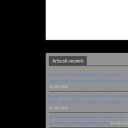
Articoli recenti
Europei XCO: titoli a Aldridge, Frei e Hutter.
Argento per Zanotti tra gli Elite. Corvi fora ed 
02/08/2026
Europei XCO: vittorie per Ghibaudo, Grossman
Gallis. Signorelli 5^ la migliore tra gli italiani
01/08/2026
35ª Marathon Bike della Brianza: l’ultima sfida
agonistica di una leggendaria storia
01/08/202