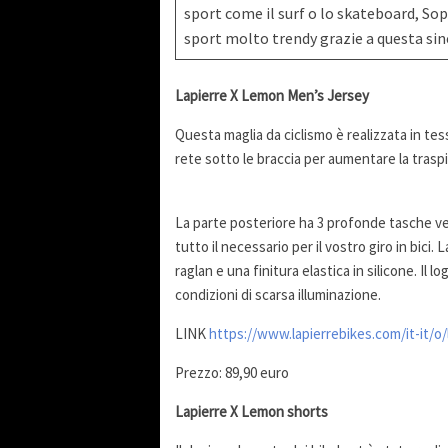
sport come il surf o lo skateboard, So
sport molto trendy grazie a questa sin
Lapierre X Lemon Men’s Jersey
Questa maglia da ciclismo è realizzata in tes
rete sotto le braccia per aumentare la traspir
La parte posteriore ha 3 profonde tasche ver
tutto il necessario per il vostro giro in bici
raglan e una finitura elastica in silicone. Il 
condizioni di scarsa illuminazione.
LINK
https://www.lapierrebikes.com/it-it/o
Prezzo: 89,90 euro
Lapierre X Lemon shorts