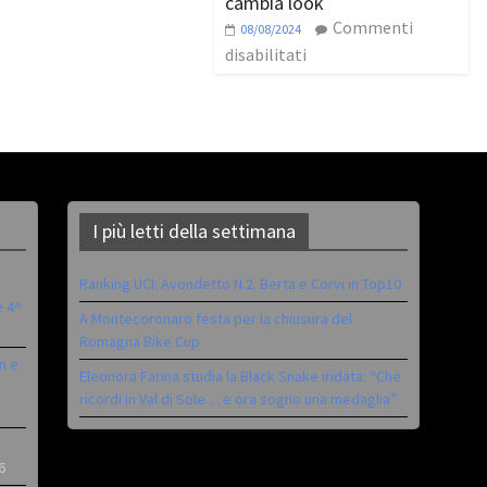
cambia look
Commenti
08/08/2024
disabilitati
I più letti della settimana
Ranking UCI: Avondetto N.2. Berta e Corvi in Top10
è 4^
A Montecoronaro festa per la chiusura del
Romagna Bike Cup
n e
Eleonora Farina studia la Black Snake iridata: “Che
ricordi in Val di Sole… e ora sogno una medaglia”
6