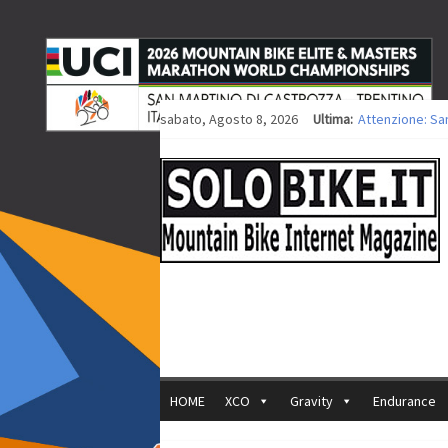
sabato, Agosto 8, 2026
Ultima:
Attenzione: Sa
Europei XCO: tit
Europei XCO: vit
35ª Marathon Bi
Europei MTB: i
HOME
XCO
Gravity
Endurance