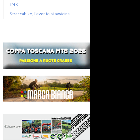
Trek
Straccabike, l’evento si avvicina