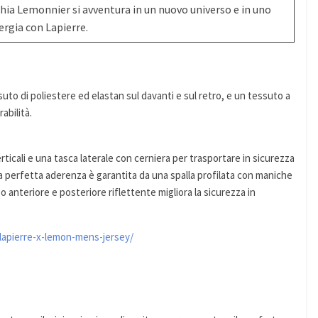
phia Lemonnier si avventura in un nuovo universo e in uno
ergia con Lapierre.
suto di poliestere ed elastan sul davanti e sul retro, e un tessuto a
abilità.
ticali e una tasca laterale con cerniera per trasportare in sicurezza
. La perfetta aderenza è garantita da una spalla profilata con maniche
logo anteriore e posteriore riflettente migliora la sicurezza in
/lapierre-x-lemon-mens-jersey/