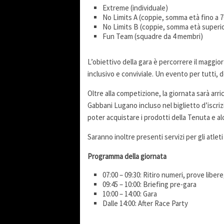
Extreme (individuale)
No Limits A (coppie, somma età fino a 7
No Limits B (coppie, somma età superio
Fun Team (squadre da 4 membri)
L’obiettivo della gara è percorrere il maggior 
inclusivo e conviviale. Un evento per tutti, d
Oltre alla competizione, la giornata sarà arr
Gabbani Lugano incluso nel biglietto d’iscri
poter acquistare i prodotti della Tenuta e al
Saranno inoltre presenti servizi per gli atle
Programma della giornata
07:00 – 09:30: Ritiro numeri, prove libere,
09:45 – 10:00: Briefing pre-gara
10:00 – 14:00: Gara
Dalle 14:00: After Race Party