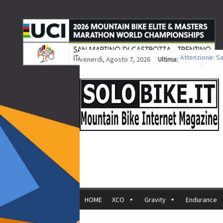
venerdì, Agosto 7, 2026
Ultima:
Attenzione: S
Europei XCO: ti
Europei XCO: vi
35ª Marathon B
Europei MTB: i
HOME
XCO
Gravity
Endurance