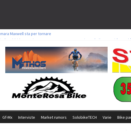
amara Maxwell sta per tornare
toli a Aldridge, Frei e Hutter. Argento per Zanotti tra gli Elite. Corvi fora ed 
ttorie per Ghibaudo, Grossmann e Gallis. Signorelli 5^ la migliore tra gli ital
ike della Brianza: l’ultima sfida agonistica di una leggendaria storia
l Team Relay firma il secondo argento azzurro a Monteceneri
Gf-Mx
Interviste
Market rumors
SolobikeTECH
Varie
Bike pa