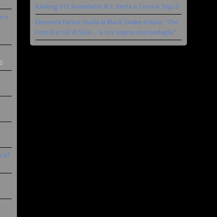
Ranking UCI: Avondetto N.2. Berta e Corvi in Top10
n e
Eleonora Farina studia la Black Snake iridata: “Che
ricordi in Val di Sole… e ora sogno una medaglia”
6
a Gf