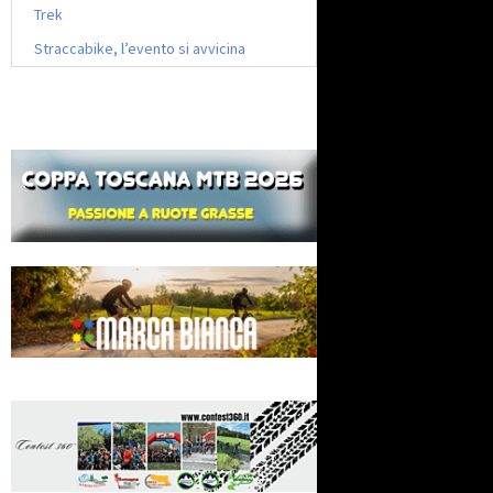
Trek
Straccabike, l’evento si avvicina