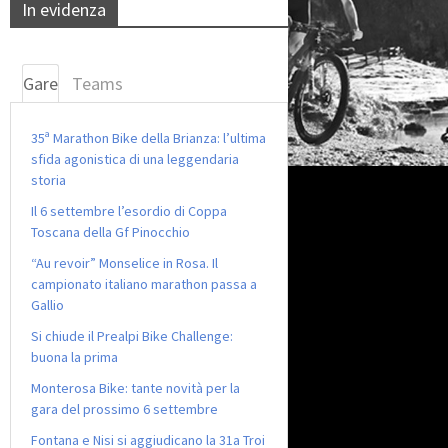
In evidenza
Gare
Teams
35ª Marathon Bike della Brianza: l’ultima
sfida agonistica di una leggendaria
storia
Il 6 settembre l’esordio di Coppa
Toscana della Gf Pinocchio
“Au revoir” Monselice in Rosa. Il
campionato italiano marathon passa a
Gallio
Si chiude il Prealpi Bike Challenge:
buona la prima
Monterosa Bike: tante novità per la
gara del prossimo 6 settembre
Fontana e Nisi si aggiudicano la 31a Troi