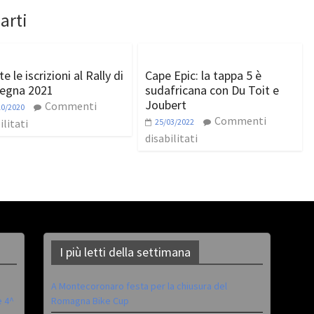
arti
e le iscrizioni al Rally di
Cape Epic: la tappa 5 è
egna 2021
sudafricana con Du Toit e
Joubert
Commenti
10/2020
Commenti
ilitati
25/03/2022
disabilitati
I più letti della settimana
A Montecoronaro festa per la chiusura del
è 4^
Romagna Bike Cup