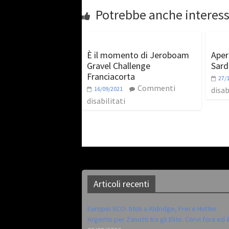
Potrebbe anche interess
È il momento di Jeroboam
Apert
Gravel Challenge
Sard
Franciacorta
27/
Commenti
16/09/2021
disab
disabilitati
Articoli recenti
Europei XCO: titoli a Aldridge, Frei e Hutter.
Argento per Zanotti tra gli Elite. Corvi fora ed 