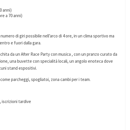
0 anni)
re a 70 anni)
numero di giri possibile nell’arco di 4 ore, in un clima sportivo ma
entro e fuori dalla gara.
icchita da un After Race Party con musica , con un pranzo curato da
zione, una buvette con specialità locali, un angolo enoteca dove
cuni stand espositivi.
ti come parcheggi, spogliatoi, zona cambi per i team.
 iscrizioni tardive