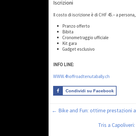
Iscrizioni
Il costo di iscrizione è di CHF 45.– a person
Pranzo offerto
Bibita
Cronometraggio ufficiale
Kit gara
Gadget esclusivo
INFO LINE:
WWW.4hoffroadtenutabally.ch
Condividi su Facebook
←
Bike and Fun: ottime prestazioni 
Tris a Capoliver