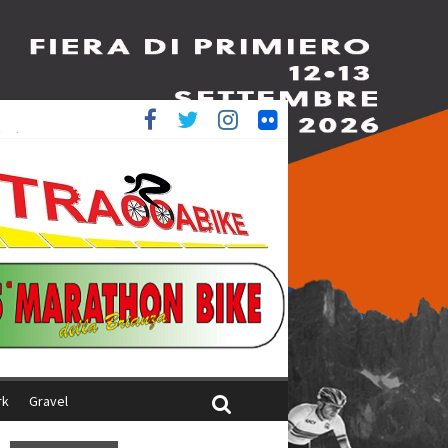
è 4^
iani
rk
Gravel