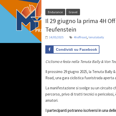
Endurance
Gravel
Il 29 giugno la prima 4H Of
Teufenstein
,
14/05/2025
4hoffroad
tenutabally
Condividi su Facebook
Ciclismo e festa nella Tenuta Bally & Von Te
Il prossimo 29 giugno 2025, la Tenuta Bally &
Road, una gara ciclistica fuoristrada aperta
La manifestazione si svolge su un circuito chi
percorso, privo di tratti tecnici o pericolosi,
amatori.
I partecipanti potranno iscriversi in una del