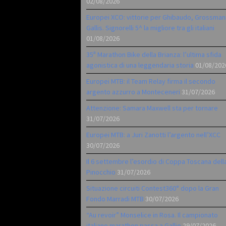
02/08/2026
Europei XCO: vittorie per Ghibaudo, Grossman
Gallis. Signorelli 5^ la migliore tra gli italiani
01/08/2026
35ª Marathon Bike della Brianza: l’ultima sfida
agonistica di una leggendaria storia
01/08/202
Europei MTB: il Team Relay firma il secondo
argento azzurro a Monteceneri
31/07/2026
Attenzione: Samara Maxwell sta per tornare
31/07/2026
Europei MTB: a Juri Zanotti l’argento nell’XCC
30/07/2026
Il 6 settembre l’esordio di Coppa Toscana dell
Pinocchio
31/07/2026
Situazione circuiti Contest360° dopo la Gran
Fondo Marradi MTB
30/07/2026
“Au revoir” Monselice in Rosa. Il campionato
italiano marathon passa a Gallio
29/07/2026