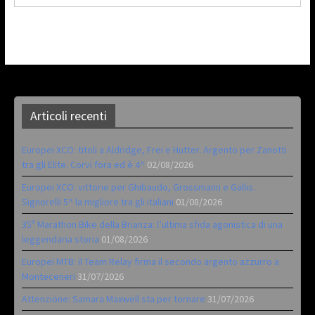
Articoli recenti
Europei XCO: titoli a Aldridge, Frei e Hutter. Argento per Zanotti
tra gli Elite. Corvi fora ed è 4^
02/08/2026
Europei XCO: vittorie per Ghibaudo, Grossmann e Gallis.
Signorelli 5^ la migliore tra gli italiani
01/08/2026
35ª Marathon Bike della Brianza: l’ultima sfida agonistica di una
leggendaria storia
01/08/2026
Europei MTB: il Team Relay firma il secondo argento azzurro a
Monteceneri
31/07/2026
Attenzione: Samara Maxwell sta per tornare
31/07/2026