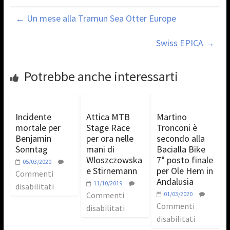
←
Un mese alla Tramun Sea Otter Europe
Swiss EPICA
→
Potrebbe anche interessarti
Incidente
Attica MTB
Martino
mortale per
Stage Race
Tronconi è
Benjamin
per ora nelle
secondo alla
Sonntag
mani di
Bacialla Bike
Wloszczowska
7° posto finale
05/03/2020
e Stirnemann
per Ole Hem in
Commenti
Andalusia
11/10/2019
disabilitati
Commenti
01/03/2020
Commenti
disabilitati
disabilitati