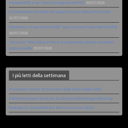
Europei MTB: a Juri Zanotti l’argento nell’XCC
30/07/2026
Il 6 settembre l’esordio di Coppa Toscana della Gf Pinocchio
31/07/2026
Situazione circuiti Contest360° dopo la Gran Fondo Marradi MTB
30/07/2026
“Au revoir” Monselice in Rosa. Il campionato italiano marathon
passa a Gallio
29/07/2026
I più letti della settimana
Procedono i lavori sul tracciato della Straccabike 2026
A Montecoronaro festa per la chiusura del Romagna Bike Cup
Ranking UCI: Avondetto N.2. Berta e Corvi in Top10