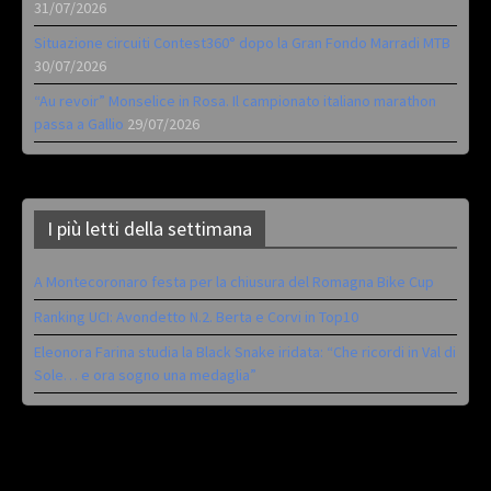
31/07/2026
Situazione circuiti Contest360° dopo la Gran Fondo Marradi MTB
30/07/2026
“Au revoir” Monselice in Rosa. Il campionato italiano marathon
passa a Gallio
29/07/2026
I più letti della settimana
A Montecoronaro festa per la chiusura del Romagna Bike Cup
Ranking UCI: Avondetto N.2. Berta e Corvi in Top10
Eleonora Farina studia la Black Snake iridata: “Che ricordi in Val di
Sole… e ora sogno una medaglia”