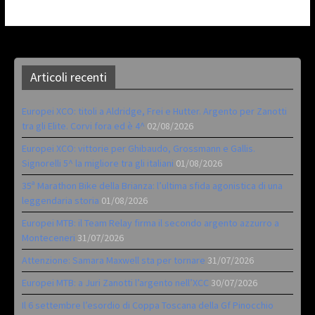
Articoli recenti
Europei XCO: titoli a Aldridge, Frei e Hutter. Argento per Zanotti
tra gli Elite. Corvi fora ed è 4^
02/08/2026
Europei XCO: vittorie per Ghibaudo, Grossmann e Gallis.
Signorelli 5^ la migliore tra gli italiani
01/08/2026
35ª Marathon Bike della Brianza: l’ultima sfida agonistica di una
leggendaria storia
01/08/2026
Europei MTB: il Team Relay firma il secondo argento azzurro a
Monteceneri
31/07/2026
Attenzione: Samara Maxwell sta per tornare
31/07/2026
Europei MTB: a Juri Zanotti l’argento nell’XCC
30/07/2026
Il 6 settembre l’esordio di Coppa Toscana della Gf Pinocchio