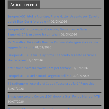
Articoli recenti
Europei XCO: titoli a Aldridge, Frei e Hutter. Argento per Zanotti
tra gli Elite. Corvi fora ed è 4^
02/08/2026
Europei XCO: vittorie per Ghibaudo, Grossmann e Gallis.
Signorelli 5^ la migliore tra gli italiani
01/08/2026
35ª Marathon Bike della Brianza: l’ultima sfida agonistica di una
leggendaria storia
01/08/2026
Europei MTB: il Team Relay firma il secondo argento azzurro a
Monteceneri
31/07/2026
Attenzione: Samara Maxwell sta per tornare
31/07/2026
Europei MTB: a Juri Zanotti l’argento nell’XCC
30/07/2026
Il 6 settembre l’esordio di Coppa Toscana della Gf Pinocchio
31/07/2026
Situazione circuiti Contest360° dopo la Gran Fondo Marradi MTB
30/07/2026