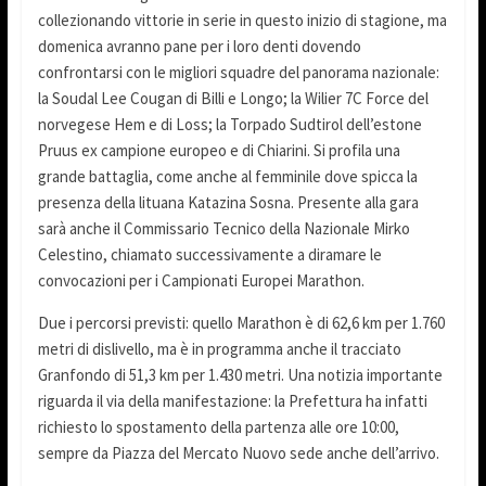
collezionando vittorie in serie in questo inizio di stagione, ma
domenica avranno pane per i loro denti dovendo
confrontarsi con le migliori squadre del panorama nazionale:
la Soudal Lee Cougan di Billi e Longo; la Wilier 7C Force del
norvegese Hem e di Loss; la Torpado Sudtirol dell’estone
Pruus ex campione europeo e di Chiarini. Si profila una
grande battaglia, come anche al femminile dove spicca la
presenza della lituana Katazina Sosna. Presente alla gara
sarà anche il Commissario Tecnico della Nazionale Mirko
Celestino, chiamato successivamente a diramare le
convocazioni per i Campionati Europei Marathon.
Due i percorsi previsti: quello Marathon è di 62,6 km per 1.760
metri di dislivello, ma è in programma anche il tracciato
Granfondo di 51,3 km per 1.430 metri. Una notizia importante
riguarda il via della manifestazione: la Prefettura ha infatti
richiesto lo spostamento della partenza alle ore 10:00,
sempre da Piazza del Mercato Nuovo sede anche dell’arrivo.