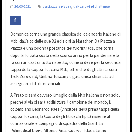
,
26/05/2021
da piazza a piazza
trek zerowind challenge
Domenica torna una grande classica del calendario italiano di
Mtb: dall’alto delle sue 32 edizioni la Marathon Da Piazza a
Piazza è una colonna portante del fuoristrada, che torna
dopo la forzata sosta dello scorso anno per la pandemia e lo
fa con un cast di tutto rispetto, come si deve per la seconda
tappa della Coppa Toscana Mtb, oltre che degli altri circuiti
Trek Zerowind, Umbria Tuscany e gara unica chiamata ad
assegnare i titoli provinciali.
A Prato ci sarà davvero il meglio della Mtb italiana e non solo,
perché al via ci sarà addirittura il campione del mondo, il
colombiano Leonardo Paez (vincitore della prima tappa della
Coppa Toscana, la Costa degli Etruschi Epic) insieme al
connazionale e compagno di squadra della Giant Liv
Polimedical Diego Alfonso Arias Cuervo. I due stanno