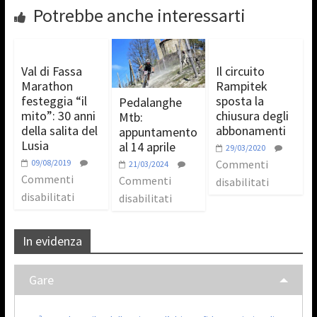
Potrebbe anche interessarti
Val di Fassa
Il circuito
Marathon
Rampitek
festeggia “il
sposta la
Pedalanghe
mito”: 30 anni
chiusura degli
Mtb:
della salita del
abbonamenti
appuntamento
Lusia
al 14 aprile
29/03/2020
09/08/2019
Commenti
21/03/2024
Commenti
Commenti
disabilitati
disabilitati
disabilitati
In evidenza
Gare