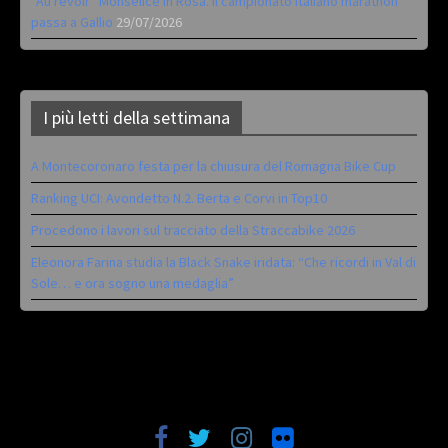
“Au revoir” Monselice in Rosa. Il campionato italiano marathon
passa a Gallio
29/07/2026
I più letti della settimana
A Montecoronaro festa per la chiusura del Romagna Bike Cup
Ranking UCI: Avondetto N.2. Berta e Corvi in Top10
Procedono i lavori sul tracciato della Straccabike 2026
Eleonora Farina studia la Black Snake iridata: “Che ricordi in Val di
Sole… e ora sogno una medaglia”