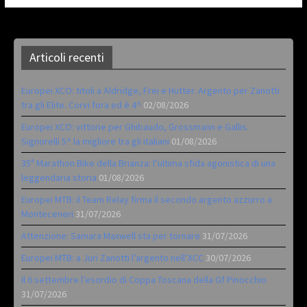
Articoli recenti
Europei XCO: titoli a Aldridge, Frei e Hutter. Argento per Zanotti
tra gli Elite. Corvi fora ed è 4^
02/08/2026
Europei XCO: vittorie per Ghibaudo, Grossmann e Gallis.
Signorelli 5^ la migliore tra gli italiani
01/08/2026
35ª Marathon Bike della Brianza: l’ultima sfida agonistica di una
leggendaria storia
01/08/2026
Europei MTB: il Team Relay firma il secondo argento azzurro a
Monteceneri
31/07/2026
Attenzione: Samara Maxwell sta per tornare
31/07/2026
Europei MTB: a Juri Zanotti l’argento nell’XCC
30/07/2026
Il 6 settembre l’esordio di Coppa Toscana della Gf Pinocchio
31/07/2026