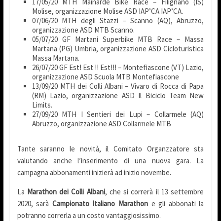
17/05/20 MTH Mainarde Bike Race – Filignano (IS)
Molise, organizzazione Molise ASD IAP’CA IAP’CA.
07/06/20 MTH degli Stazzi – Scanno (AQ), Abruzzo,
organizzazione ASD MTB Scanno.
05/07/20 GF Martani Superbike MTB Race – Massa
Martana (PG) Umbria, organizzazione ASD Cicloturistica
Massa Martana.
26/07/20 GF Est! Est !! Est!!! – Montefiascone (VT) Lazio,
organizzazione ASD Scuola MTB Montefiascone
13/09/20 MTH dei Colli Albani – Vivaro di Rocca di Papa
(RM) Lazio, organizzazione ASD Il Biciclo Team New
Limits.
27/09/20 MTH I Sentieri dei Lupi – Collarmele (AQ)
Abruzzo, organizzazione ASD Collarmele MTB
Tante saranno le novità, il Comitato Organzzatore sta
valutando anche l’inserimento di una nuova gara. La
campagna abbonamenti inizierà ad inizio novembe.
La
Marathon dei Colli Albani
, che si correrà il 13 settembre
2020, sarà
Campionato Italiano Marathon
e gli abbonati la
potranno correrla a un costo vantaggiosissimo.