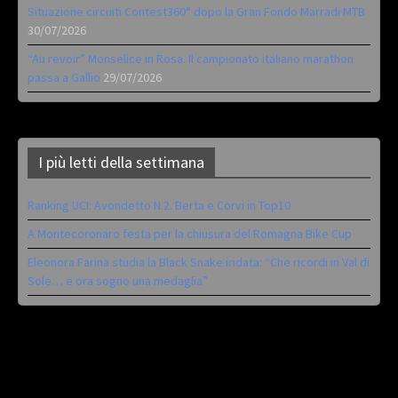
Situazione circuiti Contest360° dopo la Gran Fondo Marradi MTB
30/07/2026
“Au revoir” Monselice in Rosa. Il campionato italiano marathon
passa a Gallio
29/07/2026
I più letti della settimana
Ranking UCI: Avondetto N.2. Berta e Corvi in Top10
A Montecoronaro festa per la chiusura del Romagna Bike Cup
Eleonora Farina studia la Black Snake iridata: “Che ricordi in Val di
Sole… e ora sogno una medaglia”