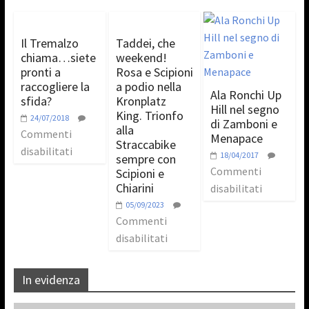
Il Tremalzo
Taddei, che
chiama…siete
weekend!
pronti a
Rosa e Scipioni
raccogliere la
a podio nella
Ala Ronchi Up
sfida?
Kronplatz
Hill nel segno
King. Trionfo
24/07/2018
di Zamboni e
alla
Commenti
Menapace
Straccabike
disabilitati
18/04/2017
sempre con
Commenti
Scipioni e
Chiarini
disabilitati
05/09/2023
Commenti
disabilitati
In evidenza