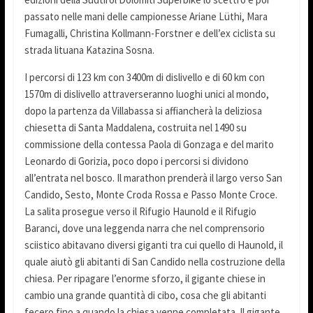
passato nelle mani delle campionesse Ariane Lüthi, Mara
Fumagalli, Christina Kollmann-Forstner e dell’ex ciclista su
strada lituana Katazina Sosna.
I percorsi di 123 km con 3400m di dislivello e di 60 km con
1570m di dislivello attraverseranno luoghi unici al mondo,
dopo la partenza da Villabassa si affiancherà la deliziosa
chiesetta di Santa Maddalena, costruita nel 1490 su
commissione della contessa Paola di Gonzaga e del marito
Leonardo di Gorizia, poco dopo i percorsi si dividono
all’entrata nel bosco. Il marathon prenderà il largo verso San
Candido, Sesto, Monte Croda Rossa e Passo Monte Croce.
La salita prosegue verso il Rifugio Haunold e il Rifugio
Baranci, dove una leggenda narra che nel comprensorio
sciistico abitavano diversi giganti tra cui quello di Haunold, il
quale aiutò gli abitanti di San Candido nella costruzione della
chiesa. Per ripagare l’enorme sforzo, il gigante chiese in
cambio una grande quantità di cibo, cosa che gli abitanti
fecero fino a quando la chiesa venne completata. Il gigante