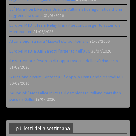
35ª Marathon Bike della Brianza: l’ultima sfida agonistica di una
leggendaria storia
01/08/2026
Europei MTB: il Team Relay firma il secondo argento azzurro a
Monteceneri
31/07/2026
Attenzione: Samara Maxwell sta per tornare
31/07/2026
Europei MTB: a Juri Zanotti l’argento nell’XCC
30/07/2026
Il 6 settembre l’esordio di Coppa Toscana della Gf Pinocchio
31/07/2026
Situazione circuiti Contest360° dopo la Gran Fondo Marradi MTB
30/07/2026
“Au revoir” Monselice in Rosa. Il campionato italiano marathon
passa a Gallio
29/07/2026
I più letti della settimana