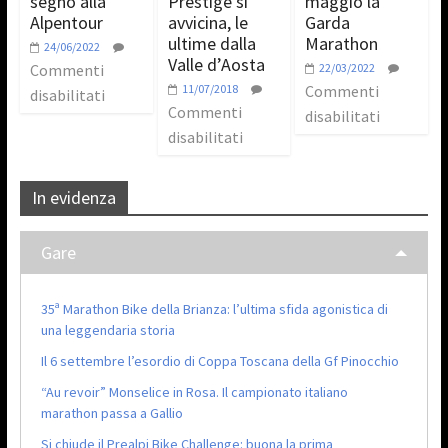
segno alla
Prestige si
maggio la
Alpentour
avvicina, le
Garda
ultime dalla
Marathon
24/06/2022
Valle d’Aosta
Commenti
22/03/2022
11/07/2018
Commenti
disabilitati
Commenti
disabilitati
disabilitati
In evidenza
Gare
35ª Marathon Bike della Brianza: l’ultima sfida agonistica di
una leggendaria storia
Il 6 settembre l’esordio di Coppa Toscana della Gf Pinocchio
“Au revoir” Monselice in Rosa. Il campionato italiano
marathon passa a Gallio
Si chiude il Prealpi Bike Challenge: buona la prima