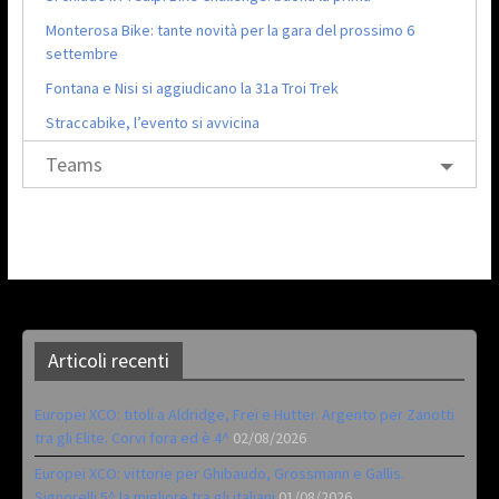
Monterosa Bike: tante novità per la gara del prossimo 6
settembre
Fontana e Nisi si aggiudicano la 31a Troi Trek
Straccabike, l’evento si avvicina
Teams
Articoli recenti
Europei XCO: titoli a Aldridge, Frei e Hutter. Argento per Zanotti
tra gli Elite. Corvi fora ed è 4^
02/08/2026
Europei XCO: vittorie per Ghibaudo, Grossmann e Gallis.
Signorelli 5^ la migliore tra gli italiani
01/08/2026