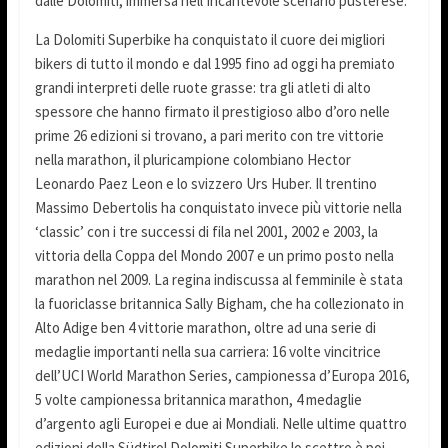
dalle Dolomiti, immersa nell’incantevole scenario pusterese.
La Dolomiti Superbike ha conquistato il cuore dei migliori
bikers di tutto il mondo e dal 1995 fino ad oggi ha premiato
grandi interpreti delle ruote grasse: tra gli atleti di alto
spessore che hanno firmato il prestigioso albo d’oro nelle
prime 26 edizioni si trovano, a pari merito con tre vittorie
nella marathon, il pluricampione colombiano Hector
Leonardo Paez Leon e lo svizzero Urs Huber. Il trentino
Massimo Debertolis ha conquistato invece più vittorie nella
‘classic’ con i tre successi di fila nel 2001, 2002 e 2003, la
vittoria della Coppa del Mondo 2007 e un primo posto nella
marathon nel 2009. La regina indiscussa al femminile è stata
la fuoriclasse britannica Sally Bigham, che ha collezionato in
Alto Adige ben 4 vittorie marathon, oltre ad una serie di
medaglie importanti nella sua carriera: 16 volte vincitrice
dell’UCI World Marathon Series, campionessa d’Europa 2016,
5 volte campionessa britannica marathon, 4 medaglie
d’argento agli Europei e due ai Mondiali. Nelle ultime quattro
edizioni della Südtirol Dolomiti Superbike lo scettro è poi