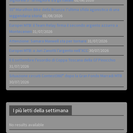
Signorelli 5^ la migliore tra gli italiani
01/08/2026
35ª Marathon Bike della Brianza: l’ultima sfida agonistica di una
leggendaria storia
01/08/2026
Europei MTB: il Team Relay firma il secondo argento azzurro a
Monteceneri
31/07/2026
Attenzione: Samara Maxwell sta per tornare
31/07/2026
Europei MTB: a Juri Zanotti l’argento nell’XCC
30/07/2026
Il 6 settembre l’esordio di Coppa Toscana della Gf Pinocchio
31/07/2026
Situazione circuiti Contest360° dopo la Gran Fondo Marradi MTB
30/07/2026
I più letti della settimana
No results available