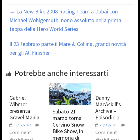
←
La New Bike 2008 Racing Team a Dubai con
Michael Wohlgemuth: nono assoluto nella prima
tappa della Hero World Series
Il 23 febbraio parte il Mare & Collina, grandi novità
per gli All Finisher
→
Potrebbe anche interessarti
Gabriel
Danny
Wibmer
MacAskill’s
presenta
Archive –
Sabato 21
Gravel Mania
Episodio 2
marzo torna
Cervino Snow
13/12/2023
25/06/2020
Bike Show, in
Commenti
Commenti
memoria di
disabilitati
disabilitati