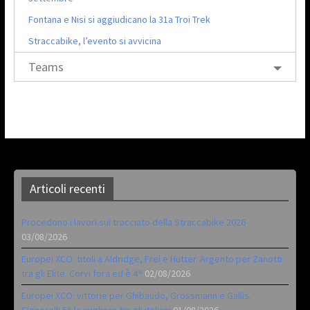
Fontana e Nisi si aggiudicano la 31a Troi Trek
Straccabike, l’evento si avvicina
Teams
Articoli recenti
Procedono i lavori sul tracciato della Straccabike 2026
03/08/2026
Europei XCO: titoli a Aldridge, Frei e Hutter. Argento per Zanotti
tra gli Elite. Corvi fora ed è 4^
02/08/2026
Europei XCO: vittorie per Ghibaudo, Grossmann e Gallis.