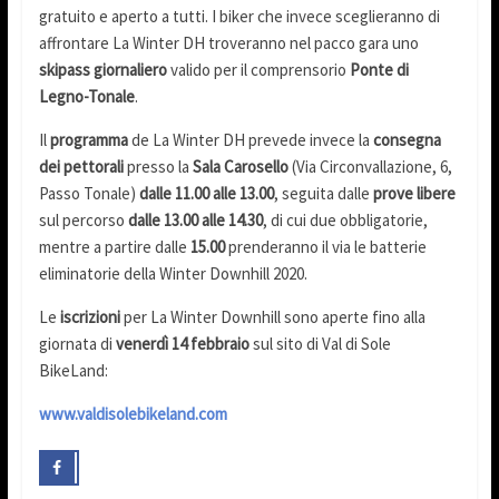
gratuito e aperto a tutti. I biker che invece sceglieranno di
affrontare La Winter DH troveranno nel pacco gara uno
skipass giornaliero
valido per il comprensorio
Ponte di
Legno-Tonale
.
Il
programma
de La Winter DH prevede invece la
consegna
dei pettorali
presso la
Sala Carosello
(Via Circonvallazione, 6,
Passo Tonale)
dalle 11.00 alle 13.00
, seguita dalle
prove libere
sul percorso
dalle 13.00 alle 14.30
, di cui due obbligatorie,
mentre a partire dalle
15.00
prenderanno il via le batterie
eliminatorie della Winter Downhill 2020.
Le
iscrizioni
per La Winter Downhill sono aperte fino alla
giornata di
venerdì 14 febbraio
sul sito di Val di Sole
BikeLand:
www.valdisolebikeland.com