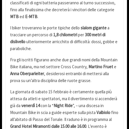
classificati di ogni batteria passeranno al turno successivo,
fino alla finalissima che decreterà i vincitori delle categorie
MTB
ed
E-MTB
.
I biker troveranno le porte tipiche dello
slalom gigante
a
tracciare un percorso di
1,8 chilometri
per
300 metri di
dislivello
ulteriormente arricchito di difficoltà: dossi, gobbe e
paraboliche.
Fra gli iscritti figurano anche due grandi nomi della Mountain
Bike italiana, ma nel settore Cross Country,
Martino Fruet
e
Anna Oberparleiter
, desiderosi entrambi di mettersi alla
prova su un’altra disciplina delle ruote grasse.
La giornata di sabato 15 febbraio è certamente quella più
attesa da atleti e spettatori, ma il divertimento si accenderà
già da
venerdì 14
con la “
Night Ride
”, – una discesa in
Mountain Bike in scia a guide esperte sulla pista
Valbiolo
fino
all’abitato di Passo del Tonale. Il raduno è in programma al
Grand Hotel Miramonti dalle 15.00 alle 16.00
. L’evento è