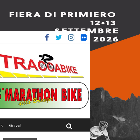
è 4^
iani
rk
Gravel