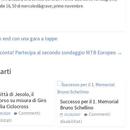
 alle 16, 50 di mercoled&igrave; primo novembre.
 end con una gara a tappe
e conta! Partecipa al secondo sondaggio MTB Europeo
→
arti
ttà di Jesolo, il
orso su misura di Giro
Successo per il 1. Memorial
lia Ciclocross
Bruno Schellino
Commenti
09/2020
Commenti
23/10/2017
ilitati
disabilitati