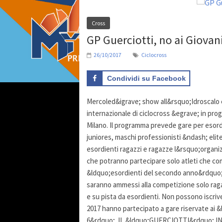
Cross
GP Guerciotti, no ai Giovan
26/10/2017
Ciclocross
Condividi su Facebook
Mercoled&igrave; show all&rsquo;Idroscalo 
internazionale di ciclocross &egrave; in pr
Milano. Il programma prevede gare per esordie
juniores, maschi professionisti &ndash; elit
esordienti ragazzi e ragazze l&rsquo;organiz
che potranno partecipare solo atleti che comp
&ldquo;esordienti del secondo anno&rdquo; da
saranno ammessi alla competizione solo raga
e su pista da esordienti. Non possono iscrive
2017 hanno partecipato a gare riservate ai 
6&rdquo;. IL &ldquo;GUERCIOTTI&rdquo; IN R