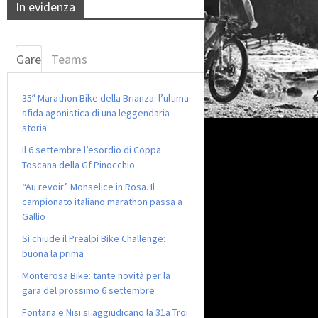
In evidenza
Gare
Teams
35ª Marathon Bike della Brianza: l’ultima
sfida agonistica di una leggendaria
storia
Il 6 settembre l’esordio di Coppa
Toscana della Gf Pinocchio
“Au revoir” Monselice in Rosa. Il
campionato italiano marathon passa a
Gallio
Si chiude il Prealpi Bike Challenge:
buona la prima
Monterosa Bike: tante novità per la
gara del prossimo 6 settembre
Fontana e Nisi si aggiudicano la 31a Troi