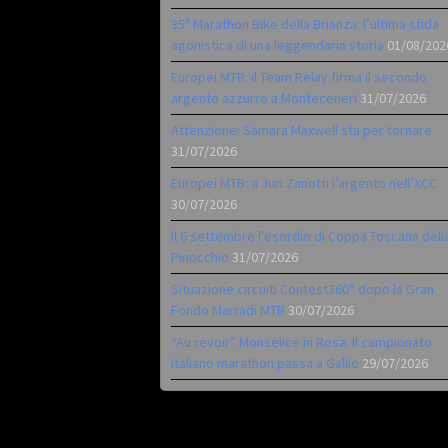
35ª Marathon Bike della Brianza: l’ultima sfida
agonistica di una leggendaria storia
01/08/202
Europei MTB: il Team Relay firma il secondo
argento azzurro a Monteceneri
31/07/2026
Attenzione: Samara Maxwell sta per tornare
31/07/2026
Europei MTB: a Juri Zanotti l’argento nell’XCC
30/07/2026
Il 6 settembre l’esordio di Coppa Toscana dell
Pinocchio
31/07/2026
Situazione circuiti Contest360° dopo la Gran
Fondo Marradi MTB
30/07/2026
“Au revoir” Monselice in Rosa. Il campionato
italiano marathon passa a Gallio
29/07/2026