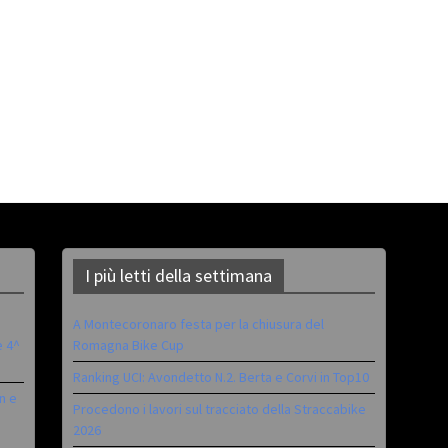
I più letti della settimana
A Montecoronaro festa per la chiusura del
è 4^
Romagna Bike Cup
Ranking UCI: Avondetto N.2. Berta e Corvi in Top10
n e
Procedono i lavori sul tracciato della Straccabike
2026