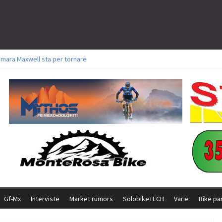
amara Maxwell sta per tornare
toli a Aldridge, Frei e Hutter. Argento per Zanotti tra gli Elite. Corvi fora ed 
ttorie per Ghibaudo, Grossmann e Gallis. Signorelli 5^ la migliore tra gli ital
ike della Brianza: l’ultima sfida agonistica di una leggendaria storia
l Team Relay firma il secondo argento azzurro a Monteceneri
Gf-Mx
Interviste
Market rumors
SolobikeTECH
Varie
Bike pa