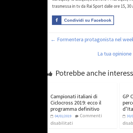
trasmessa in tv da Rai Sport dalle ore 15, 30
Condividi su Facebook
←
Formentera protagonista nel week
La tua opinion
Potrebbe anche interess
Campionati italiani di
GP Ci
Ciclocross 2019: ecco il
perc
programma definitivo
d’Ita
Commenti
04/01/2019
30/
disabilitati
disab