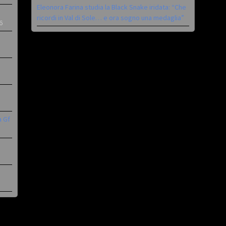
Eleonora Farina studia la Black Snake iridata: “Che
ricordi in Val di Sole… e ora sogno una medaglia”
6
a Gf