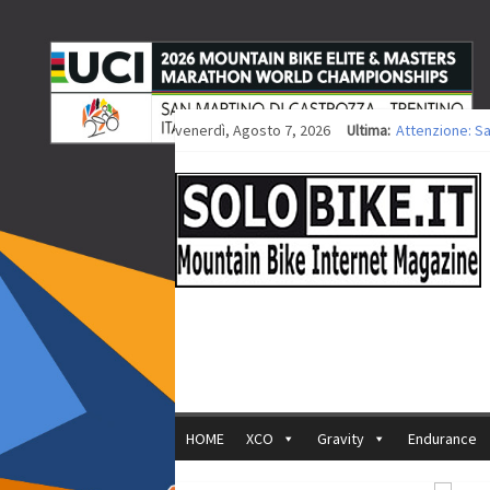
venerdì, Agosto 7, 2026
Ultima:
Attenzione: S
Europei XCO: ti
Europei XCO: vi
35ª Marathon B
Europei MTB: i
HOME
XCO
Gravity
Endurance