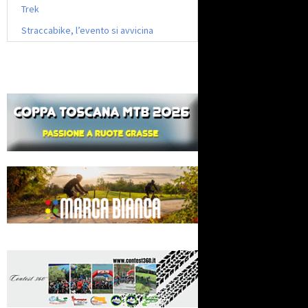
Trek
Straccabike, l’evento si avvicina