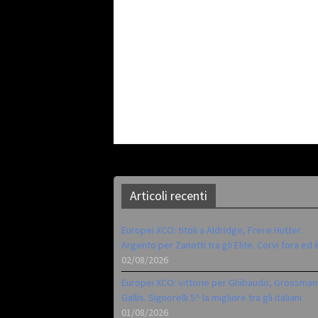
Articoli recenti
Europei XCO: titoli a Aldridge, Frei e Hutter.
Argento per Zanotti tra gli Elite. Corvi fora ed 
02/08/2026
Europei XCO: vittorie per Ghibaudo, Grossman
Gallis. Signorelli 5^ la migliore tra gli italiani
01/08/2026