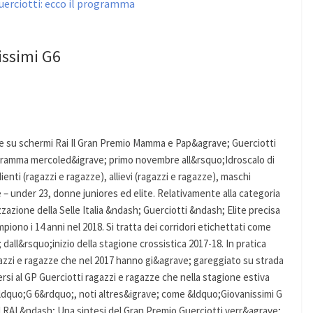
issimi G6
e su schermi Rai Il Gran Premio Mamma e Pap&agrave; Guerciotti
ogramma mercoled&igrave; primo novembre all&rsquo;Idroscalo di
nti (ragazzi e ragazze), allievi (ragazzi e ragazze), maschi
e – under 23, donne juniores ed elite. Relativamente alla categoria
zazione della Selle Italia &ndash; Guerciotti &ndash; Elite precisa
iono i 14 anni nel 2018. Si tratta dei corridori etichettati come
ll&rsquo;inizio della stagione crossistica 2017-18. In pratica
zzi e ragazze che nel 2017 hanno gi&agrave; gareggiato su strada
rsi al GP Guerciotti ragazzi e ragazze che nella stagione estiva
&ldquo;G 6&rdquo;, noti altres&igrave; come &ldquo;Giovanissimi G
AI &ndash; Una sintesi del Gran Premio Guerciotti verr&agrave;