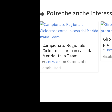
Potrebbe anche interess
Giro 
pron
Campionato Regionale
Ciclocross corso in casa dal
15/
Merida Italia Team
disab
Commenti
04/12/2017
disabilitati