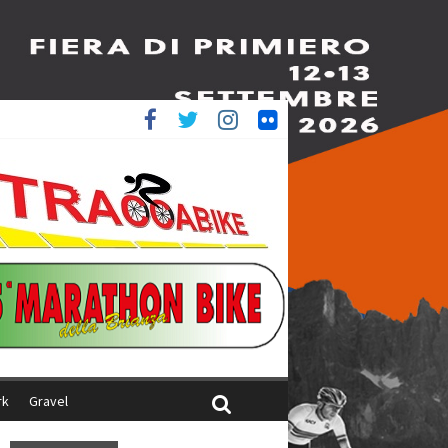
è 4^
ani
rk
Gravel