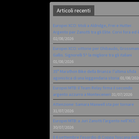
Articoli recenti
Europei XCO: titoli a Aldridge, Frei e Hutter.
Argento per Zanotti tra gli Elite. Corvi fora ed 
02/08/2026
Europei XCO: vittorie per Ghibaudo, Grossman
Gallis. Signorelli 5^ la migliore tra gli italiani
01/08/2026
35ª Marathon Bike della Brianza: l’ultima sfida
agonistica di una leggendaria storia
01/08/202
Europei MTB: il Team Relay firma il secondo
argento azzurro a Monteceneri
31/07/2026
Attenzione: Samara Maxwell sta per tornare
31/07/2026
Europei MTB: a Juri Zanotti l’argento nell’XCC
30/07/2026
Il 6 settembre l’esordio di Coppa Toscana dell