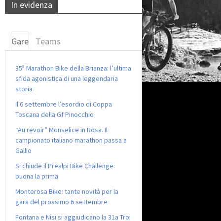
In evidenza
Gare
Teams
35ª Marathon Bike della Brianza: l’ultima
sfida agonistica di una leggendaria
storia
Il 6 settembre l’esordio di Coppa
Toscana della Gf Pinocchio
“Au revoir” Monselice in Rosa. Il
campionato italiano marathon passa a
Gallio
Si chiude il Prealpi Bike Challenge:
buona la prima
Monterosa Bike: tante novità per la
gara del prossimo 6 settembre
Fontana e Nisi si aggiudicano la 31a Troi