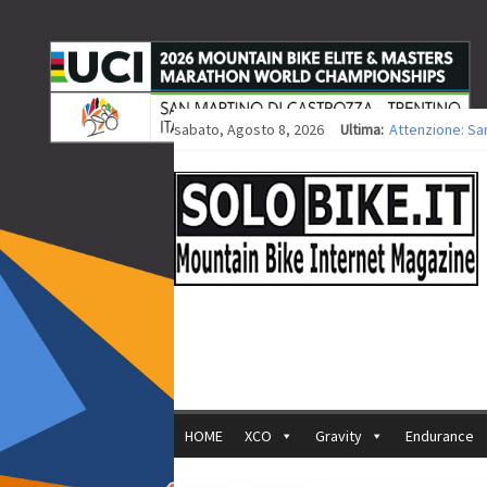
sabato, Agosto 8, 2026
Ultima:
Attenzione: Sa
Europei XCO: tit
Europei XCO: vit
35ª Marathon Bi
Europei MTB: i
HOME
XCO
Gravity
Endurance