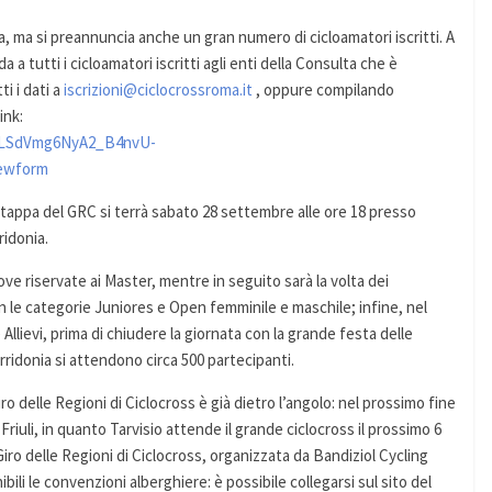
rsa, ma si preannuncia anche un gran numero di cicloamatori iscritti. A
a tutti i cicloamatori iscritti agli enti della Consulta che è
ti i dati a
iscrizioni@ciclocrossroma.it
, oppure compilando
ink:
pQLSdVmg6NyA2_B4nvU-
ewform
appa del GRC si terrà sabato 28 settembre alle ore 18 presso
ridonia.
rove riservate ai Master, mentre in seguito sarà la volta dei
on le categorie Juniores e Open femminile e maschile; infine, nel
Allievi, prima di chiudere la giornata con la grande festa delle
orridonia si attendono circa 500 partecipanti.
 delle Regioni di Ciclocross è già dietro l’angolo: nel prossimo fine
 Friuli, in quanto Tarvisio attende il grande ciclocross il prossimo 6
Giro delle Regioni di Ciclocross, organizzata da Bandiziol Cycling
i le convenzioni alberghiere: è possibile collegarsi sul sito del