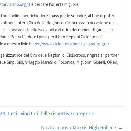
tarvisiano.org/it
e cercare l’offerta migliore.
orm online per richiedere i pass per le squadre, al fine di poter
oli per l’intero Giro delle Regioni di Ciclocross: in occasione della
a zona adibita alle iscrizioni e al ritiro dei numeri di gara, sia in
ne. Per richiedere i pass per il Giro Regioni Ciclocross è
le a questo link:
https://www.ciclocrossroma.it/squadre-grc/
izzatrice del Giro delle Regioni di Ciclocross, ringrazia i partner
e Smp, Sidi, Villaggio MareSi di Follonica, Migliorini Gioielli, QRed,
: tutti i vincitori delle rispettive categorie
Novità: nuovo Maxxis High Roller 3
→