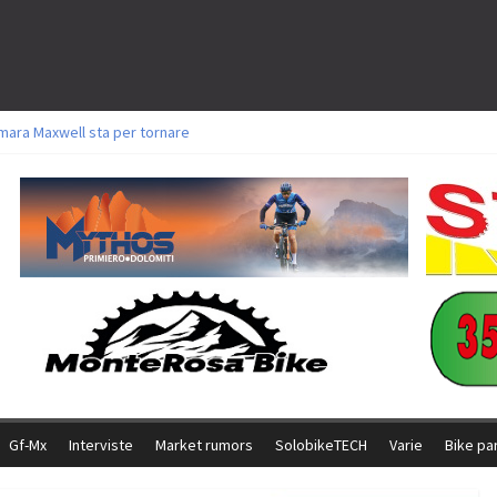
mara Maxwell sta per tornare
oli a Aldridge, Frei e Hutter. Argento per Zanotti tra gli Elite. Corvi fora ed 
torie per Ghibaudo, Grossmann e Gallis. Signorelli 5^ la migliore tra gli itali
ke della Brianza: l’ultima sfida agonistica di una leggendaria storia
l Team Relay firma il secondo argento azzurro a Monteceneri
Gf-Mx
Interviste
Market rumors
SolobikeTECH
Varie
Bike pa