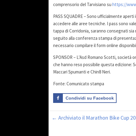
comprensorio del Tarvisiano su
https://www.
PASS SQUADRE – Sono ufficialmente aperti i f
accedere alle aree tecniche. I pass sono valev
tappa di Corridonia, saranno consegnati sia nell
seguito alla conferenza stampa di presentazio
necessario compilare il form online disponibi
SPONSOR – L’Asd Romano Scotti, società organ
che hanno reso possibile questa edizione: Sell
Maccari Spumanti e Chin8 Neri.
Fonte: Comunicato stampa
Condividi su Facebook
←
Archiviato il Marathon Bike Cup 2024