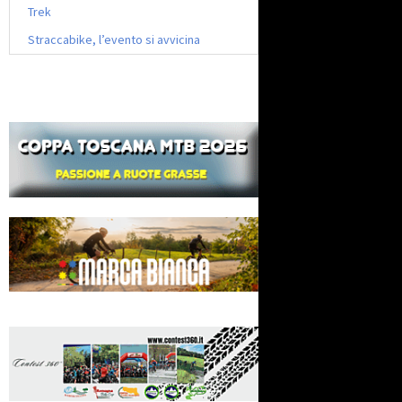
Trek
Straccabike, l’evento si avvicina