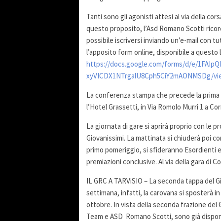
Tanti sono gli agonisti attesi al via della co
questo proposito, l’Asd Romano Scotti ricorda 
possibile iscriversi inviando un’e-mail con tut
l’apposito form online, disponibile a questo l
https://docs.google.com/forms/d/e/1FAI
xyVICDX1NTrgalU8Cph5CiY2mAONMSDg/vi
La conferenza stampa che precede la prima t
l’Hotel Grassetti, in Via Romolo Murri 1 a Cor
La giornata di gare si aprirà proprio con le p
Giovanissimi. La mattinata si chiuderà poi c
primo pomeriggio, si sfideranno Esordienti e 
premiazioni conclusive. Al via della gara di C
IL GRC A TARViSIO – La seconda tappa del Giro
settimana, infatti, la carovana si sposterà in
ottobre. In vista della seconda frazione del 
Team e ASD Romano Scotti, sono già disponibil