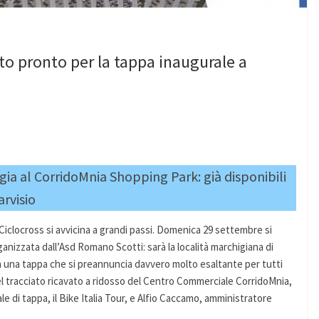
tto pronto per la tappa inaugurale a
ia al CorridoMnia Shopping Park: già disponibili
arvisio
Ciclocross si avvicina a grandi passi. Domenica 29 settembre si
ganizzata dall’Asd Romano Scotti: sarà la località marchigiana di
con una tappa che si preannuncia davvero molto esaltante per tutti
del tracciato ricavato a ridosso del Centro Commerciale CorridoMnia,
ale di tappa, il Bike Italia Tour, e Alfio Caccamo, amministratore