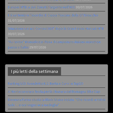
Europei MTB: a Juri Zanotti l’argento nell’XCC
30/07/2026
Il 6 settembre l’esordio di Coppa Toscana della Gf Pinocchio
31/07/2026
Situazione circuiti Contest360° dopo la Gran Fondo Marradi MTB
30/07/2026
“Au revoir” Monselice in Rosa. Il campionato italiano marathon
passa a Gallio
29/07/2026
I più letti della settimana
Ranking UCI: Avondetto N.2. Berta e Corvi in Top10
A Montecoronaro festa per la chiusura del Romagna Bike Cup
Eleonora Farina studia la Black Snake iridata: “Che ricordi in Val di
Sole… e ora sogno una medaglia”