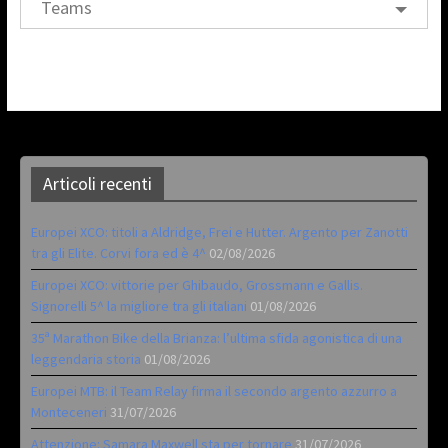
Teams
Articoli recenti
Europei XCO: titoli a Aldridge, Frei e Hutter. Argento per Zanotti
tra gli Elite. Corvi fora ed è 4^
02/08/2026
Europei XCO: vittorie per Ghibaudo, Grossmann e Gallis.
Signorelli 5^ la migliore tra gli italiani
01/08/2026
35ª Marathon Bike della Brianza: l’ultima sfida agonistica di una
leggendaria storia
01/08/2026
Europei MTB: il Team Relay firma il secondo argento azzurro a
Monteceneri
31/07/2026
Attenzione: Samara Maxwell sta per tornare
31/07/2026