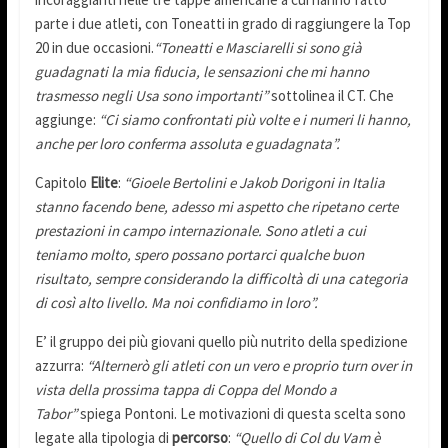
parte i due atleti, con Toneatti in grado di raggiungere la Top
20 in due occasioni.
“Toneatti e Masciarelli si sono già
guadagnati la mia fiducia, le sensazioni che mi hanno
trasmesso negli Usa sono importanti”
sottolinea il CT. Che
aggiunge:
“Ci siamo confrontati più volte e i numeri li hanno,
anche per loro conferma assoluta e guadagnata”.
Capitolo
Elite
:
“Gioele Bertolini e Jakob Dorigoni in Italia
stanno facendo bene, adesso mi aspetto che ripetano certe
prestazioni in campo internazionale. Sono atleti a cui
teniamo molto, spero possano portarci qualche buon
risultato, sempre considerando la difficoltà di una categoria
di così alto livello. Ma noi confidiamo in loro”.
E’ il gruppo dei più giovani quello più nutrito della spedizione
azzurra:
“Alternerò gli atleti con un vero e proprio turn over in
vista della prossima tappa di Coppa del Mondo a
Tabor”
spiega Pontoni. Le motivazioni di questa scelta sono
legate alla tipologia di
percorso
:
“Quello di Col du Vam è