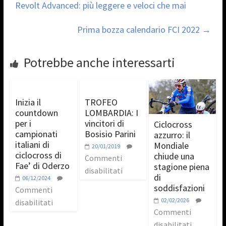
Revolt Advanced: più leggere e veloci che mai
Prima bozza calendario FCI 2022
→
Potrebbe anche interessarti
Inizia il
TROFEO
countdown
LOMBARDIA: I
per i
vincitori di
Ciclocross
campionati
Bosisio Parini
azzurro: il
italiani di
Mondiale
20/01/2019
ciclocross di
chiude una
Commenti
Fae’ di Oderzo
stagione piena
disabilitati
di
06/12/2024
soddisfazioni
Commenti
02/02/2026
disabilitati
Commenti
disabilitati