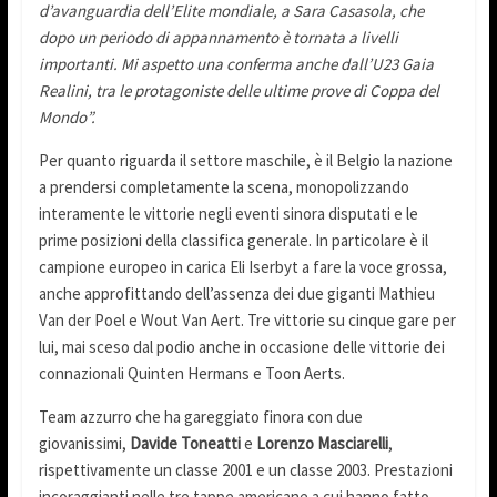
d’avanguardia dell’Elite mondiale, a Sara Casasola, che
dopo un periodo di appannamento è tornata a livelli
importanti. Mi aspetto una conferma anche dall’U23 Gaia
Realini, tra le protagoniste delle ultime prove di Coppa del
Mondo”.
Per quanto riguarda il settore maschile, è il Belgio la nazione
a prendersi completamente la scena, monopolizzando
interamente le vittorie negli eventi sinora disputati e le
prime posizioni della classifica generale. In particolare è il
campione europeo in carica Eli Iserbyt a fare la voce grossa,
anche approfittando dell’assenza dei due giganti Mathieu
Van der Poel e Wout Van Aert. Tre vittorie su cinque gare per
lui, mai sceso dal podio anche in occasione delle vittorie dei
connazionali Quinten Hermans e Toon Aerts.
Team azzurro che ha gareggiato finora con due
giovanissimi,
Davide Toneatti
e
Lorenzo Masciarelli
,
rispettivamente un classe 2001 e un classe 2003. Prestazioni
incoraggianti nelle tre tappe americane a cui hanno fatto