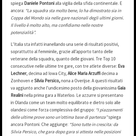
spiega
Daniele Pontoni
alla vigilia della sfida continentale. E
ancora:
“La squadra sta molto bene, lo ha dimostrato sia in
Coppa del Mondo sia nelle gare nazionali degli ultimi giorni.
Il livello è molto alto, ma confidiamo nelle nostre
potenzialità”.
L’Italia sta infatti inanellando una serie di risultati positivi,
soprattutto al femminile, grazie all’apporto tanto delle
veterane della squadra, quanto delle giovani. Tre Top 10
consecutive nelle ultime tre gare, con tre atlete diverse:
Eva
Lechner
, decima ad Iowa City,
Alice Maria Arzuffi
decima a
Zonhoven e
Silvia Persico,
nona a Overijse. A questi risultati
va aggiunto anche l’undicesimo posto della giovanissima
Gaia
Realini
nella prima gara a Waterloo. Le azzurre si presentano
in Olanda come un team molto equilibrato e dietro solo alle
olandesi come forza complessiva del gruppo:
“I piazzamenti
delle ultime prove sono un’ottima base di partenza”
spiega
ancora Pontoni. Che aggiunge:
“Sono tutte in crescita: da
Silvia Persico, che gara dopo gara si attesta nelle posizioni