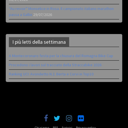
“Au revoir” Monselice in Rosa. Il campionato italiano marathon
passa a Gallio
29/07/2026
I più letti della settimana
A Montecoronaro festa per la chiusura del Romagna Bike Cup
Procedono i lavori sul tracciato della Straccabike 2026
Ranking UCI: Avondetto N.2. Berta e Corvi in Top10
Chi siamo
RSS
Scrivici
Privacy policy