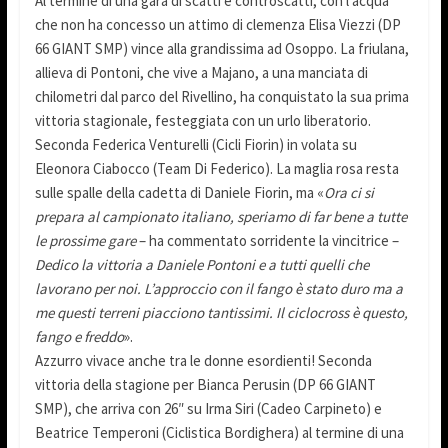
Al termine di una gara di scatti e controscatti, con l’acqua
che non ha concesso un attimo di clemenza Elisa Viezzi (DP
66 GIANT SMP) vince alla grandissima ad Osoppo. La friulana,
allieva di Pontoni, che vive a Majano, a una manciata di
chilometri dal parco del Rivellino, ha conquistato la sua prima
vittoria stagionale, festeggiata con un urlo liberatorio.
Seconda Federica Venturelli (Cicli Fiorin) in volata su
Eleonora Ciabocco (Team Di Federico). La maglia rosa resta
sulle spalle della cadetta di Daniele Fiorin, ma «
Ora ci si
prepara al campionato italiano, speriamo di far bene a tutte
le prossime gare
– ha commentato sorridente la vincitrice –
Dedico la vittoria a Daniele Pontoni e a tutti quelli che
lavorano per noi. L’approccio con il fango è stato duro ma a
me questi terreni piacciono tantissimi. Il ciclocross è questo,
fango e freddo
».
Azzurro vivace anche tra le donne esordienti! Seconda
vittoria della stagione per Bianca Perusin (DP 66 GIANT
SMP), che arriva con 26″ su Irma Siri (Cadeo Carpineto) e
Beatrice Temperoni (Ciclistica Bordighera) al termine di una