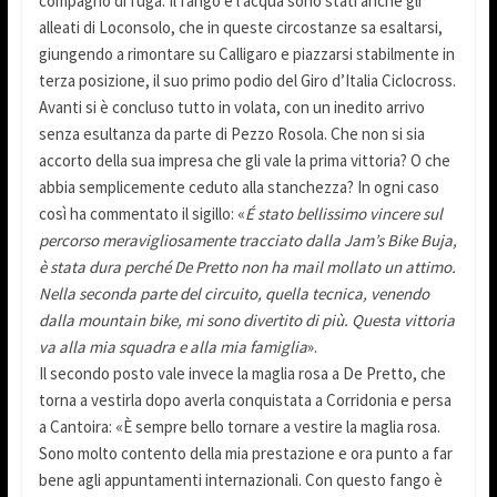
compagno di fuga. Il fango e l’acqua sono stati anche gli
alleati di Loconsolo, che in queste circostanze sa esaltarsi,
giungendo a rimontare su Calligaro e piazzarsi stabilmente in
terza posizione, il suo primo podio del Giro d’Italia Ciclocross.
Avanti si è concluso tutto in volata, con un inedito arrivo
senza esultanza da parte di Pezzo Rosola. Che non si sia
accorto della sua impresa che gli vale la prima vittoria? O che
abbia semplicemente ceduto alla stanchezza? In ogni caso
così ha commentato il sigillo: «
É stato bellissimo vincere sul
percorso meravigliosamente tracciato dalla Jam’s Bike Buja,
è stata dura perché De Pretto non ha mail mollato un attimo.
Nella seconda parte del circuito, quella tecnica, venendo
dalla mountain bike, mi sono divertito di più. Questa vittoria
va alla mia squadra e alla mia famiglia
».
Il secondo posto vale invece la maglia rosa a De Pretto, che
torna a vestirla dopo averla conquistata a Corridonia e persa
a Cantoira: «È sempre bello tornare a vestire la maglia rosa.
Sono molto contento della mia prestazione e ora punto a far
bene agli appuntamenti internazionali. Con questo fango è