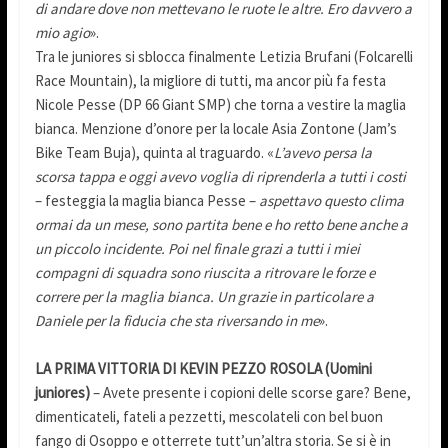
di andare dove non mettevano le ruote le altre. Ero davvero a
mio agio
».
Tra le juniores si sblocca finalmente Letizia Brufani (Folcarelli
Race Mountain), la migliore di tutti, ma ancor più fa festa
Nicole Pesse (DP 66 Giant SMP) che torna a vestire la maglia
bianca. Menzione d’onore per la locale Asia Zontone (Jam’s
Bike Team Buja), quinta al traguardo. «
L’avevo persa la
scorsa tappa e oggi avevo voglia di riprenderla a tutti i costi
– festeggia la maglia bianca Pesse –
aspettavo questo clima
ormai da un mese, sono partita bene e ho retto bene anche a
un piccolo incidente. Poi nel finale grazi a tutti i miei
compagni di squadra sono riuscita a ritrovare le forze e
correre per la maglia bianca. Un grazie in particolare a
Daniele per la fiducia che sta riversando in me
».
LA PRIMA VITTORIA DI KEVIN PEZZO ROSOLA (Uomini
juniores)
– Avete presente i copioni delle scorse gare? Bene,
dimenticateli, fateli a pezzetti, mescolateli con bel buon
fango di Osoppo e otterrete tutt’un’altra storia. Se si è in