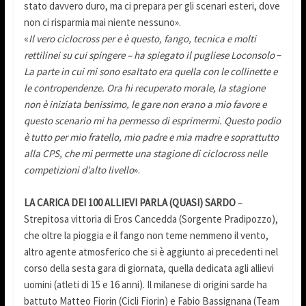
stato davvero duro, ma ci prepara per gli scenari esteri, dove
non ci risparmia mai niente nessuno».
«
Il vero ciclocross per e è questo, fango, tecnica e molti
rettilinei su cui spingere – ha spiegato il pugliese Loconsolo
–
La parte in cui mi sono esaltato era quella con le collinette e
le contropendenze. Ora hi recuperato morale, la stagione
non è iniziata benissimo, le gare non erano a mio favore e
questo scenario mi ha permesso di esprimermi. Questo podio
è tutto per mio fratello, mio padre e mia madre e soprattutto
alla CPS, che mi permette una stagione di ciclocross nelle
competizioni d’alto livello
».
LA CARICA DEI 100 ALLIEVI PARLA (QUASI) SARDO
–
Strepitosa vittoria di Eros Cancedda (Sorgente Pradipozzo),
che oltre la pioggia e il fango non teme nemmeno il vento,
altro agente atmosferico che si è aggiunto ai precedenti nel
corso della sesta gara di giornata, quella dedicata agli allievi
uomini (atleti di 15 e 16 anni). Il milanese di origini sarde ha
battuto Matteo Fiorin (Cicli Fiorin) e Fabio Bassignana (Team