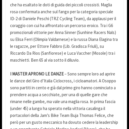
che ha esaltato le doti di guida dei piccoli crossisti. Maglia
rosa confermata anche sul fango per la categoria speciale
ID-2 di Daniele Peschi (TRZ Cycling Team), da applausi per il
coraggio con cui ha affrontato un percorso eroico. Tra i G6
promozionali vittorie per Anna Sinner (Sunhine Racers Nals)
su Elisa Ferri (Olimpia Valdarnese) e la russa Diana Elagina tra
le ragazze, per Ettore Fabbro (Lib. Gradisca Friuli), su
Riccardo Da Rios (Sanfiorese) e Luca Vaccher (Mosole) tra i
maschietti. Ben 65 al via sotto il diluvio.
I MASTER APRONO LE DANZE
– Sono sempre loro ad aprire
le danze del Giro d’Italia Ciclocross, i cicloamatori. A Osoppo
sono partiti in cento e già dal primo giro hanno cominciato a
prendere acqua a secchiate, per una di quelle gare che
rimane nelle gambe, ma vale una maglia rosa. In prima fascia
(under 45) a lungo ha sperato nella vittoria casalinga il
portacolori della Jam’s Bike Team Buja Thomas Felice, che
però per un gusto meccanico ha dovuto cedere la leadership