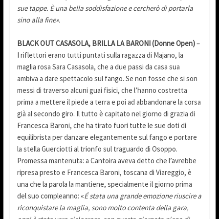
sue tappe. È una bella soddisfazione e cercherò di portarla
sino alla fine».
BLACK OUT CASASOLA, BRILLA LA BARONI (Donne Open)
–
I riflettori erano tutti puntati sulla ragazza di Majano, la
maglia rosa Sara Casasola, che a due passi da casa sua
ambiva a dare spettacolo sul fango. Se non fosse che si son
messi di traverso alcuni guai fisici, che l’hanno costretta
prima a mettere il piede a terra e poi ad abbandonare la corsa
già al secondo giro. Il tutto è capitato nel giorno di grazia di
Francesca Baroni, che ha tirato fuori tutte le sue doti di
equilibrista per danzare elegantemente sul fango e portare
la stella Guerciotti al trionfo sul traguardo di Osoppo.
Promessa mantenuta: a Cantoira aveva detto che l’avrebbe
ripresa presto e Francesca Baroni, toscana di Viareggio, è
una che la parola la mantiene, specialmente il giorno prima
del suo compleanno: «
É stata una grande emozione riuscire a
riconquistare la maglia, sono molto contenta della gara,