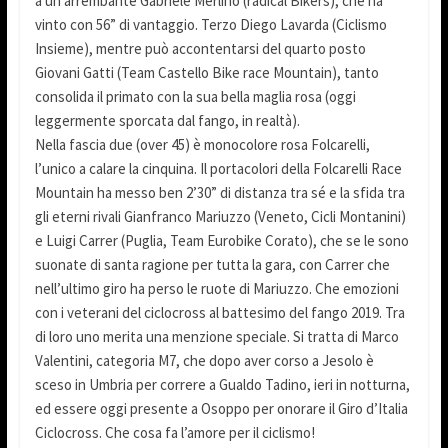
a un arrembante Gabriele Merlino (radical Bikers), che ha
vinto con 56” di vantaggio. Terzo Diego Lavarda (Ciclismo
Insieme), mentre può accontentarsi del quarto posto
Giovani Gatti (Team Castello Bike race Mountain), tanto
consolida il primato con la sua bella maglia rosa (oggi
leggermente sporcata dal fango, in realtà).
Nella fascia due (over 45) è monocolore rosa Folcarelli,
l’unico a calare la cinquina. Il portacolori della Folcarelli Race
Mountain ha messo ben 2’30” di distanza tra sé e la sfida tra
gli eterni rivali Gianfranco Mariuzzo (Veneto, Cicli Montanini)
e Luigi Carrer (Puglia, Team Eurobike Corato), che se le sono
suonate di santa ragione per tutta la gara, con Carrer che
nell’ultimo giro ha perso le ruote di Mariuzzo. Che emozioni
con i veterani del ciclocross al battesimo del fango 2019. Tra
di loro uno merita una menzione speciale. Si tratta di Marco
Valentini, categoria M7, che dopo aver corso a Jesolo è
sceso in Umbria per correre a Gualdo Tadino, ieri in notturna,
ed essere oggi presente a Osoppo per onorare il Giro d’Italia
Ciclocross. Che cosa fa l’amore per il ciclismo!