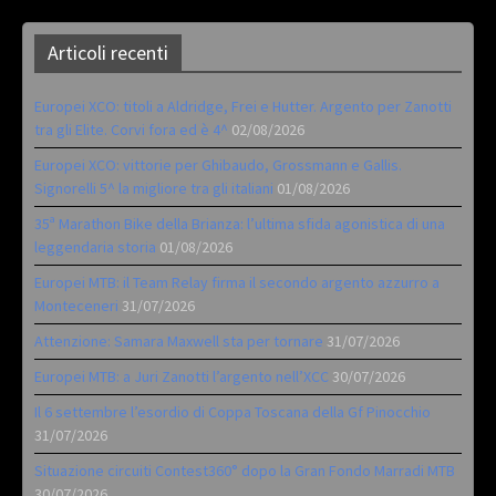
Articoli recenti
Europei XCO: titoli a Aldridge, Frei e Hutter. Argento per Zanotti
tra gli Elite. Corvi fora ed è 4^
02/08/2026
Europei XCO: vittorie per Ghibaudo, Grossmann e Gallis.
Signorelli 5^ la migliore tra gli italiani
01/08/2026
35ª Marathon Bike della Brianza: l’ultima sfida agonistica di una
leggendaria storia
01/08/2026
Europei MTB: il Team Relay firma il secondo argento azzurro a
Monteceneri
31/07/2026
Attenzione: Samara Maxwell sta per tornare
31/07/2026
Europei MTB: a Juri Zanotti l’argento nell’XCC
30/07/2026
Il 6 settembre l’esordio di Coppa Toscana della Gf Pinocchio
31/07/2026
Situazione circuiti Contest360° dopo la Gran Fondo Marradi MTB
30/07/2026