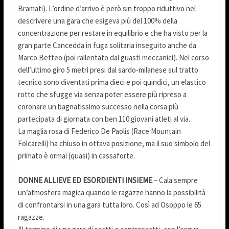
Bramati). L’ordine d’arrivo è però sin troppo riduttivo nel
descrivere una gara che esigeva più del 100% della
concentrazione per restare in equilibrio e che ha visto per la
gran parte Cancedda in fuga solitaria inseguito anche da
Marco Betteo (poi rallentato dal guasti meccanici). Nel corso
dell’ultimo giro 5 metri presi dal sardo-milanese sul tratto
tecnico sono diventati prima dieci e poi quindici, un elastico
rotto che sfugge via senza poter essere più ripreso a
coronare un bagnatissimo successo nella corsa più
partecipata di giornata con ben 110 giovani atleti al via.
La maglia rosa di Federico De Paolis (Race Mountain
Folcarelli) ha chiuso in ottava posizione, ma il suo simbolo del
primato è ormai (quasi) in cassaforte.
DONNE ALLIEVE ED ESORDIENTI INSIEME
– Cala sempre
un’atmosfera magica quando le ragazze hanno la possibilità
di confrontarsi in una gara tutta loro. Così ad Osoppo le 65
ragazze.