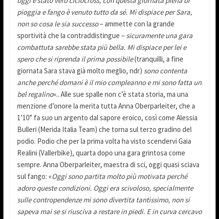
oggi è stato vero ciclocross, con questa giornata piena di
pioggia e fango è venuto tutto da sé. Mi dispiace per Sara,
non so cosa le sia successo
– ammette con la grande
sportività che la contraddistingue –
sicuramente una gara
combattuta sarebbe stata più bella. Mi dispiace per lei e
spero che si riprenda il prima possibile
(tranquilli, a fine
giornata Sara stava già molto meglio, ndr)
sono contenta
anche perché domani è il mio compleanno e mi sono fatta un
bel regalino
».. Alle sue spalle non c’è stata storia, ma una
menzione d’onore la merita tutta Anna Oberparleiter, che a
1’10” fa suo un argento dal sapore eroico, così come Alessia
Bulleri (Merida Italia Team) che torna sul terzo gradino del
podio. Podio che per la prima volta ha visto scendervi Gaia
Realini (Vallerbike), quarta dopo una gara grintosa come
sempre. Anna Oberparleiter, maestra di sci, oggi quasi sciava
sul fango: «
Oggi sono partita molto più motivata perché
adoro queste condizioni. Oggi era scivoloso, specialmente
sulle contropendenze mi sono divertita tantissimo, non si
sapeva mai se si riusciva a restare in piedi. E in curva cercavo