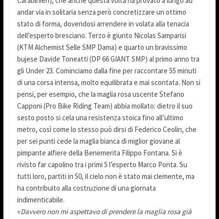
Carabinieri), che anche questa volta ha provato a lungo ad
andar via in solitaria senza però concretizzare un ottimo
stato di forma, dovendosi arrendere in volata alla tenacia
dell’esperto bresciano. Terzo è giunto Nicolas Samparisi
(KTM Alchemist Selle SMP Dama) e quarto un bravissimo
bujese Davide Toneatti (DP 66 GIANT SMP) al primo anno tra
gli Under 23. Cominciamo dalla fine per raccontare 55 minuti
di una corsa intensa, molto equilibrata e mai scontata. Non si
pensi, per esempio, che la maglia rosa uscente Stefano
Capponi (Pro Bike Riding Team) abbia mollato: dietro il suo
sesto posto si cela una resistenza stoica fino all’ultimo
metro, così come lo stesso può dirsi di Federico Ceolin, che
per sei punti cede la maglia bianca di miglior giovane al
pimpante alfiere della Benemerita Filippo Fontana. Si è
rivisto far capolino tra i primi 5 l’esperto Marco Ponta. Su
tutti loro, partiti in 50, il cielo non è stato mai clemente, ma
ha contribuito alla costruzione di una giornata
indimenticabile.
«
Davvero non mi aspettavo di prendere la maglia rosa già