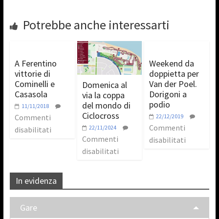
Potrebbe anche interessarti
A Ferentino
Weekend da
vittorie di
doppietta per
Cominelli e
Van der Poel.
Domenica al
Casasola
Dorigoni a
via la coppa
podio
del mondo di
11/11/2018
Ciclocross
Commenti
22/12/2019
Commenti
22/11/2024
disabilitati
Commenti
disabilitati
disabilitati
In evidenza
Gare