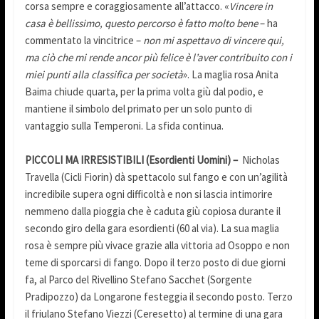
corsa sempre e coraggiosamente all’attacco. «
Vincere in
casa è bellissimo, questo percorso è fatto molto bene
– ha
commentato la vincitrice –
non mi aspettavo di vincere qui,
ma ciò che mi rende ancor più felice è l’aver contribuito con i
miei punti alla classifica per società
». La maglia rosa Anita
Baima chiude quarta, per la prima volta giù dal podio, e
mantiene il simbolo del primato per un solo punto di
vantaggio sulla Temperoni. La sfida continua.
PICCOLI MA IRRESISTIBILI (Esordienti Uomini) –
Nicholas
Travella (Cicli Fiorin) dà spettacolo sul fango e con un’agilità
incredibile supera ogni difficoltà e non si lascia intimorire
nemmeno dalla pioggia che è caduta giù copiosa durante il
secondo giro della gara esordienti (60 al via). La sua maglia
rosa è sempre più vivace grazie alla vittoria ad Osoppo e non
teme di sporcarsi di fango. Dopo il terzo posto di due giorni
fa, al Parco del Rivellino Stefano Sacchet (Sorgente
Pradipozzo) da Longarone festeggia il secondo posto. Terzo
il friulano Stefano Viezzi (Ceresetto) al termine di una gara