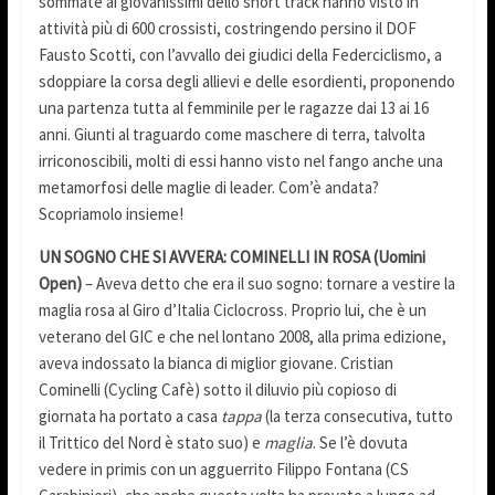
sommate ai giovanissimi dello short track hanno visto in
attività più di 600 crossisti, costringendo persino il DOF
Fausto Scotti, con l’avvallo dei giudici della Federciclismo, a
sdoppiare la corsa degli allievi e delle esordienti, proponendo
una partenza tutta al femminile per le ragazze dai 13 ai 16
anni. Giunti al traguardo come maschere di terra, talvolta
irriconoscibili, molti di essi hanno visto nel fango anche una
metamorfosi delle maglie di leader. Com’è andata?
Scopriamolo insieme!
UN SOGNO CHE SI AVVERA: COMINELLI IN ROSA (Uomini
Open)
– Aveva detto che era il suo sogno: tornare a vestire la
maglia rosa al Giro d’Italia Ciclocross. Proprio lui, che è un
veterano del GIC e che nel lontano 2008, alla prima edizione,
aveva indossato la bianca di miglior giovane. Cristian
Cominelli (Cycling Cafè) sotto il diluvio più copioso di
giornata ha portato a casa
tappa
(la terza consecutiva, tutto
il Trittico del Nord è stato suo) e
maglia
. Se l’è dovuta
vedere in primis con un agguerrito Filippo Fontana (CS