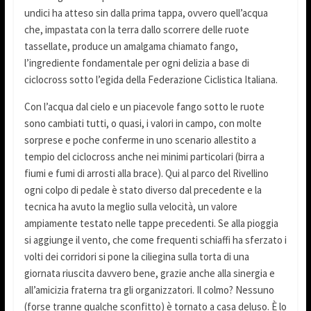
undici ha atteso sin dalla prima tappa, ovvero quell’acqua
che, impastata con la terra dallo scorrere delle ruote
tassellate, produce un amalgama chiamato fango,
l’ingrediente fondamentale per ogni delizia a base di
ciclocross sotto l’egida della Federazione Ciclistica Italiana.
Con l’acqua dal cielo e un piacevole fango sotto le ruote
sono cambiati tutti, o quasi, i valori in campo, con molte
sorprese e poche conferme in uno scenario allestito a
tempio del ciclocross anche nei minimi particolari (birra a
fiumi e fumi di arrosti alla brace). Qui al parco del Rivellino
ogni colpo di pedale è stato diverso dal precedente e la
tecnica ha avuto la meglio sulla velocità, un valore
ampiamente testato nelle tappe precedenti. Se alla pioggia
si aggiunge il vento, che come frequenti schiaffi ha sferzato i
volti dei corridori si pone la ciliegina sulla torta di una
giornata riuscita davvero bene, grazie anche alla sinergia e
all’amicizia fraterna tra gli organizzatori. Il colmo? Nessuno
(forse tranne qualche sconfitto) è tornato a casa deluso. È lo