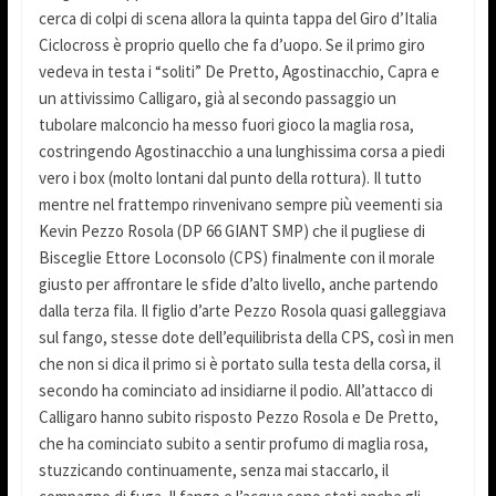
cerca di colpi di scena allora la quinta tappa del Giro d’Italia
Ciclocross è proprio quello che fa d’uopo. Se il primo giro
vedeva in testa i “soliti” De Pretto, Agostinacchio, Capra e
un attivissimo Calligaro, già al secondo passaggio un
tubolare malconcio ha messo fuori gioco la maglia rosa,
costringendo Agostinacchio a una lunghissima corsa a piedi
vero i box (molto lontani dal punto della rottura). Il tutto
mentre nel frattempo rinvenivano sempre più veementi sia
Kevin Pezzo Rosola (DP 66 GIANT SMP) che il pugliese di
Bisceglie Ettore Loconsolo (CPS) finalmente con il morale
giusto per affrontare le sfide d’alto livello, anche partendo
dalla terza fila. Il figlio d’arte Pezzo Rosola quasi galleggiava
sul fango, stesse dote dell’equilibrista della CPS, così in men
che non si dica il primo si è portato sulla testa della corsa, il
secondo ha cominciato ad insidiarne il podio. All’attacco di
Calligaro hanno subito risposto Pezzo Rosola e De Pretto,
che ha cominciato subito a sentir profumo di maglia rosa,
stuzzicando continuamente, senza mai staccarlo, il