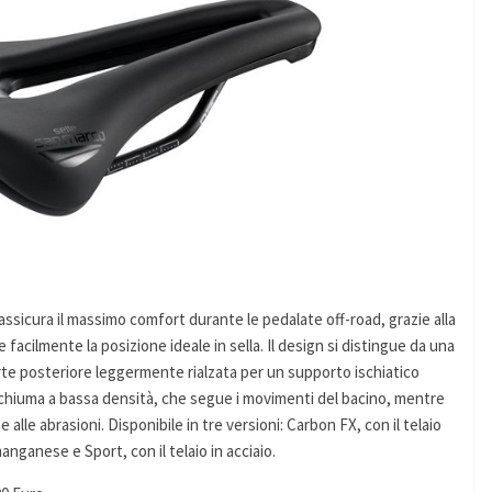
ssicura il massimo comfort durante le pedalate off-road, grazie alla
acilmente la posizione ideale in sella. Il design si distingue da una
rte posteriore leggermente rialzata per un supporto ischiatico
chiuma a bassa densità, che segue i movimenti del bacino, mentre
alle abrasioni. Disponibile in tre versioni: Carbon FX, con il telaio
manganese e Sport, con il telaio in acciaio.