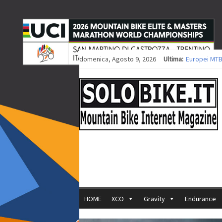
domenica, Agosto 9, 2026
Ultima:
Europei MTB
Procedono i 
Europei XCO: 
Europei XCO:
35ª Marathon
HOME
XCO
Gravity
Endurance