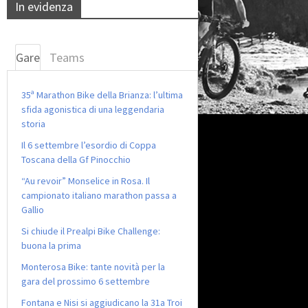
In evidenza
Gare
Teams
35ª Marathon Bike della Brianza: l’ultima
sfida agonistica di una leggendaria
storia
Il 6 settembre l’esordio di Coppa
Toscana della Gf Pinocchio
“Au revoir” Monselice in Rosa. Il
campionato italiano marathon passa a
Gallio
Si chiude il Prealpi Bike Challenge:
buona la prima
Monterosa Bike: tante novità per la
gara del prossimo 6 settembre
Fontana e Nisi si aggiudicano la 31a Troi