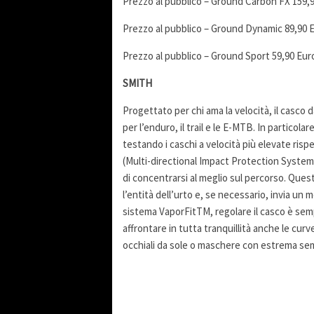
Prezzo al pubblico – Ground Carbon FX 159,
Prezzo al pubblico – Ground Dynamic 89,90 
Prezzo al pubblico – Ground Sport 59,90 Eur
SMITH
Progettato per chi ama la velocità, il casco
per l’enduro, il trail e le E-MTB. In particola
testando i caschi a velocità più elevate rispet
(Multi-directional Impact Protection System
di concentrarsi al meglio sul percorso. Quest
l’entità dell’urto e, se necessario, invia un
sistema VaporFitTM, regolare il casco è semp
affrontare in tutta tranquillità anche le curve
occhiali da sole o maschere con estrema semp