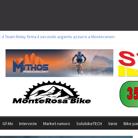
: il Team Relay firma il secondo argento azzurro a Monteceneri
lavori sul tracciato della Straccabike 2026
titoli a Aldridge, Frei e Hutter. Argento per Zanotti tra gli Elite. Corvi fora 
 vittorie per Ghibaudo, Grossmann e Gallis. Signorelli 5^ la migliore tra gli it
 Bike della Brianza: l’ultima sfida agonistica di una leggendaria storia
Gf-Mx
Interviste
Market rumors
SolobikeTECH
Varie
Bike pa