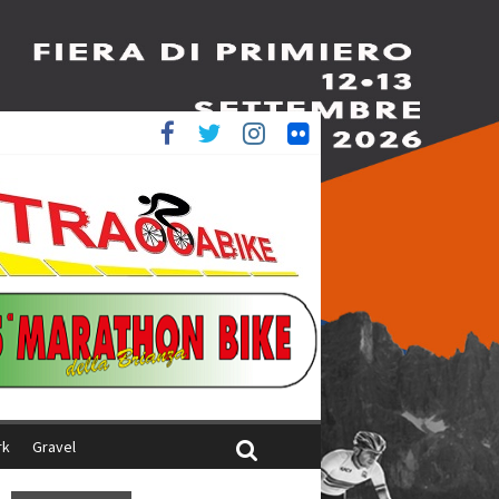
ed è 4^
aliani
rk
Gravel