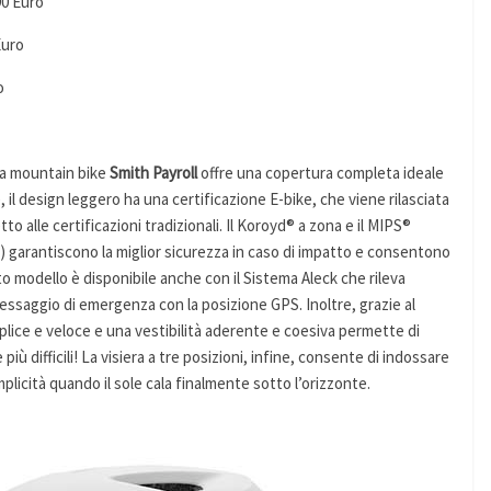
90 Euro
Euro
o
 da mountain bike
Smith Payroll
offre una copertura completa ideale
re, il design leggero ha una certificazione E-bike, che viene rilasciata
to alle certificazioni tradizionali. Il Koroyd® a zona e il MIPS®
) garantiscono la miglior sicurezza in caso di impatto e consentono
o modello è disponibile anche con il Sistema Aleck che rileva
 messaggio di emergenza con la posizione GPS. Inoltre, grazie al
lice e veloce e una vestibilità aderente e coesiva permette di
 più difficili! La visiera a tre posizioni, infine, consente di indossare
licità quando il sole cala finalmente sotto l’orizzonte.