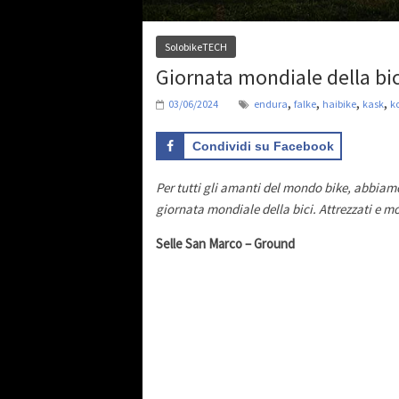
SolobikeTECH
Giornata mondiale della bic
,
,
,
,
03/06/2024
endura
falke
haibike
kask
k
Condividi su Facebook
Per tutti gli amanti del mondo bike, abbiam
giornata mondiale della bici. Attrezzati e m
Selle San Marco – Ground