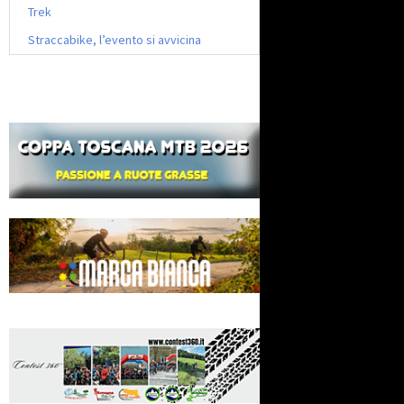
Trek
Straccabike, l’evento si avvicina