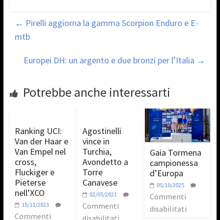
←
Pirelli aggiorna la gamma Scorpion Enduro e E-
mtb
Europei DH: un argento e due bronzi per l’Italia
→
Potrebbe anche interessarti
Ranking UCI:
Agostinelli
Van der Haar e
vince in
Van Empel nel
Turchia,
Gaia Tormena
cross,
Avondetto a
campionessa
Fluckiger e
Torre
d’Europa
Pieterse
Canavese
05/10/2025
nell’XCO
02/05/2021
Commenti
15/11/2023
Commenti
disabilitati
Commenti
disabilitati