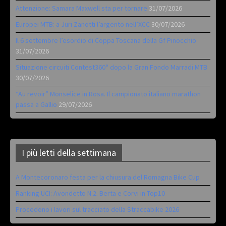
Attenzione: Samara Maxwell sta per tornare
31/07/2026
Europei MTB: a Juri Zanotti l’argento nell’XCC
30/07/2026
Il 6 settembre l’esordio di Coppa Toscana della Gf Pinocchio
31/07/2026
Situazione circuiti Contest360° dopo la Gran Fondo Marradi MTB
30/07/2026
“Au revoir” Monselice in Rosa. Il campionato italiano marathon
passa a Gallio
29/07/2026
I più letti della settimana
A Montecoronaro festa per la chiusura del Romagna Bike Cup
Ranking UCI: Avondetto N.2. Berta e Corvi in Top10
Procedono i lavori sul tracciato della Straccabike 2026