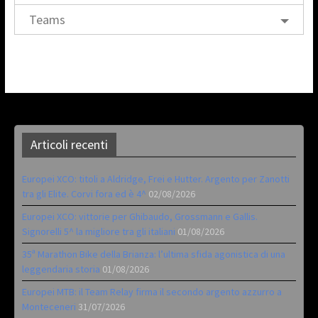
Teams
Articoli recenti
Europei XCO: titoli a Aldridge, Frei e Hutter. Argento per Zanotti
tra gli Elite. Corvi fora ed è 4^
02/08/2026
Europei XCO: vittorie per Ghibaudo, Grossmann e Gallis.
Signorelli 5^ la migliore tra gli italiani
01/08/2026
35ª Marathon Bike della Brianza: l’ultima sfida agonistica di una
leggendaria storia
01/08/2026
Europei MTB: il Team Relay firma il secondo argento azzurro a
Monteceneri
31/07/2026