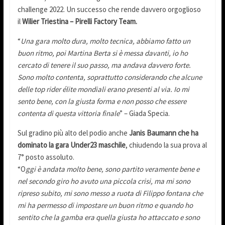
challenge 2022. Un successo che rende davvero orgoglioso
il
Wilier Triestina – Pirelli Factory Team.
“
Una gara molto dura, molto tecnica, abbiamo fatto un
buon ritmo, poi Martina Berta si è messa davanti, io ho
cercato di tenere il suo passo, ma andava davvero forte.
Sono molto contenta, soprattutto considerando che alcune
delle top rider élite mondiali erano presenti al via. Io mi
sento bene, con la giusta forma e non posso che essere
contenta di questa vittoria finale
” – Giada Specia.
Sul gradino più alto del podio anche
Janis Baumann che ha
dominato la gara Under23 maschile
, chiudendo la sua prova al
7° posto assoluto.
“O
ggi è andata molto bene, sono partito veramente bene e
nel secondo giro ho avuto una piccola crisi, ma mi sono
ripreso subito, mi sono messo a ruota di Filippo fontana che
mi ha permesso di impostare un buon ritmo e quando ho
sentito che la gamba era quella giusta ho attaccato e sono