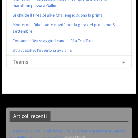
marathon passa a Gallio
Si chiude il Prealpi Bike Challenge: buona la prima
Monterosa Bike: tante novità per la gara del prossimo 6
settembre
Fontana e Nisi si aggiudicano la 31a Troi Trek
Straccabike, l’evento si avvicina
Teams
Articoli recenti
Europei XCO: titoli a Aldridge, Frei e Hutter. Argento per Zanotti
tra gli Elite. Corvi fora ed è 4^
02/08/2026