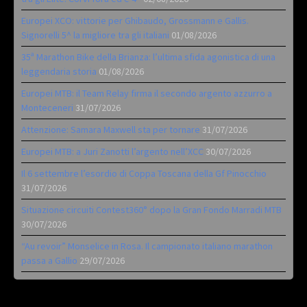
Europei XCO: vittorie per Ghibaudo, Grossmann e Gallis.
Signorelli 5^ la migliore tra gli italiani
01/08/2026
35ª Marathon Bike della Brianza: l’ultima sfida agonistica di una
leggendaria storia
01/08/2026
Europei MTB: il Team Relay firma il secondo argento azzurro a
Monteceneri
31/07/2026
Attenzione: Samara Maxwell sta per tornare
31/07/2026
Europei MTB: a Juri Zanotti l’argento nell’XCC
30/07/2026
Il 6 settembre l’esordio di Coppa Toscana della Gf Pinocchio
31/07/2026
Situazione circuiti Contest360° dopo la Gran Fondo Marradi MTB
30/07/2026
“Au revoir” Monselice in Rosa. Il campionato italiano marathon
passa a Gallio
29/07/2026