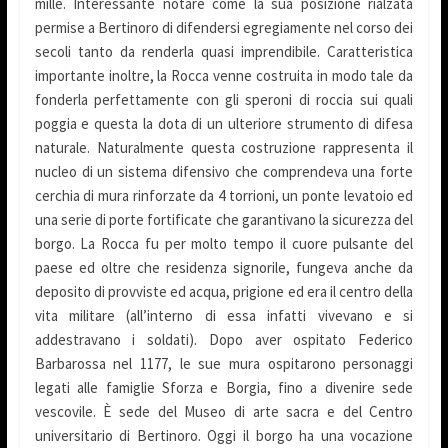
mille. Interessante notare come la sua posizione rialzata
permise a Bertinoro di difendersi egregiamente nel corso dei
secoli tanto da renderla quasi imprendibile. Caratteristica
importante inoltre, la Rocca venne costruita in modo tale da
fonderla perfettamente con gli speroni di roccia sui quali
poggia e questa la dota di un ulteriore strumento di difesa
naturale. Naturalmente questa costruzione rappresenta il
nucleo di un sistema difensivo che comprendeva una forte
cerchia di mura rinforzate da 4 torrioni, un ponte levatoio ed
una serie di porte fortificate che garantivano la sicurezza del
borgo. La Rocca fu per molto tempo il cuore pulsante del
paese ed oltre che residenza signorile, fungeva anche da
deposito di provviste ed acqua, prigione ed era il centro della
vita militare (all’interno di essa infatti vivevano e si
addestravano i soldati). Dopo aver ospitato Federico
Barbarossa nel 1177, le sue mura ospitarono personaggi
legati alle famiglie Sforza e Borgia, fino a divenire sede
vescovile. È sede del Museo di arte sacra e del Centro
universitario di Bertinoro. Oggi il borgo ha una vocazione