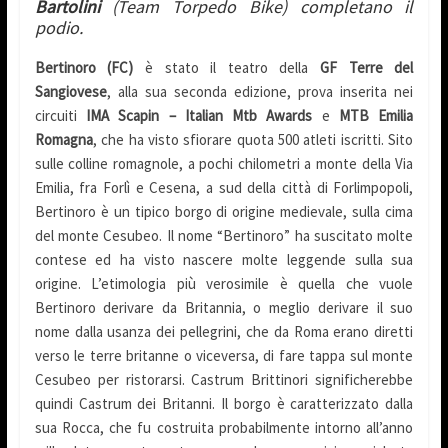
Bartolini
(Team Torpedo Bike) completano il
podio.
Bertinoro (FC)
è stato il teatro della
GF Terre del
Sangiovese
, alla sua seconda edizione, prova inserita nei
circuiti
IMA Scapin – Italian Mtb Awards
e
MTB Emilia
Romagna
, che ha visto sfiorare quota 500 atleti iscritti. Sito
sulle colline romagnole, a pochi chilometri a monte della Via
Emilia, fra Forlì e Cesena, a sud della città di Forlimpopoli,
Bertinoro è un tipico borgo di origine medievale, sulla cima
del monte Cesubeo. Il nome “Bertinoro” ha suscitato molte
contese ed ha visto nascere molte leggende sulla sua
origine. L’etimologia più verosimile è quella che vuole
Bertinoro derivare da Britannia, o meglio derivare il suo
nome dalla usanza dei pellegrini, che da Roma erano diretti
verso le terre britanne o viceversa, di fare tappa sul monte
Cesubeo per ristorarsi. Castrum Brittinori significherebbe
quindi Castrum dei Britanni. Il borgo è caratterizzato dalla
sua Rocca, che fu costruita probabilmente intorno all’anno