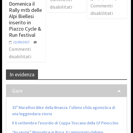
Domenica il
Commenti
disabilitati
Rally mtb delle
disabilitati
Alpi Biellesi
inserito in
Piazzo Cycle &
Run festival
13/09/2017
Commenti
disabilitati
In evidenza
Gare
35ª Marathon Bike della Brianza: l’ultima sfida agonistica di
una leggendaria storia
Il 6 settembre l’esordio di Coppa Toscana della Gf Pinocchio
“Au revoir” Monselice in Rosa. Il campionato italiano