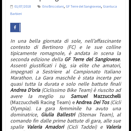
,
,
01/07/2018
Erio Briccolani
GF Terre del Sangiovese
Gianluca
Barbieri
In una bella giornata di sole, nell’affascinante
contesto di Bertinoro (FC) e le sue colline
tipicamente romagnole, è andata in scena la
seconda edizione della
GF Terre del Sangiovese
.
Assenti giustificati i big, sia elite che amatori,
impegnati a Sestriere al Campionato Italiano
Marathon.
La Gara maschile è stata incerta per
quasi tutta la durata
e solo nelle battute finali
Andrea D’oria
(Ciclissimo Bike Team) è riuscito ad
avere la meglio su
Samuel
Mazzucchelli
(Mazzucchelli Racing Team) e
Andrea
Dei Tos
(Cicli
Olympia).
La gara femminile ha
avuto una
dominatrice,
Giulia Ballestri
(Stemax Team), al
comando fin dalle prime battute di gara, alle sue
spalle
Valeria
Amadori
(
Cicli Taddei
) e
Valeria