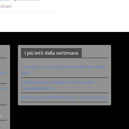
ilitati
I più letti della settimana
Procedono i lavori sul tracciato della Straccabike
è 4^
2026
A Montecoronaro festa per la chiusura del
n e
Romagna Bike Cup
Ranking UCI: Avondetto N.2. Berta e Corvi in Top10
6