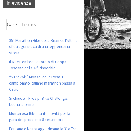
In evidenza
Gare
Teams
35ª Marathon Bike della Brianza: l’ultima
sfida agonistica di una leggendaria
storia
Il 6 settembre l’esordio di Coppa
Toscana della Gf Pinocchio
“Au revoir” Monselice in Rosa. Il
campionato italiano marathon passa a
Gallio
Si chiude il Prealpi Bike Challenge:
buona la prima
Monterosa Bike: tante novità per la
gara del prossimo 6 settembre
Fontana e Nisi si aggiudicano la 31a Troi