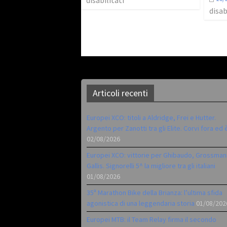
disabilitati
disab
Articoli recenti
Europei XCO: titoli a Aldridge, Frei e Hutter.
Argento per Zanotti tra gli Elite. Corvi fora ed 
02/08/2026
Europei XCO: vittorie per Ghibaudo, Grossman
Gallis. Signorelli 5^ la migliore tra gli italiani
01/08/2026
35ª Marathon Bike della Brianza: l’ultima sfida
agonistica di una leggendaria storia
01/08/202
Europei MTB: il Team Relay firma il secondo