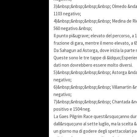
3)&nbsp;&nbsp;&nbsp;&nbsp; Olmedo &ndash; 
1103 negativo;
4)&nbsp;&nbsp;&nbsp;&nbsp; Medina de Riose
560 negativo.&nbsp;
Il punto pi&ugrave; elevato del percorso, a 
frazione di gara, mentre il meno elevato, a 65
Da Sahagun ad Astorga, dove inizia la parte
Queste sono le tre tappe di &ldquo;Esperien
dati non dovrebbero essere molto diversi.
5)&nbsp;&nbsp;&nbsp;&nbsp; Astorga &ndash; 
negativo;
6)&nbsp;&nbsp;&nbsp;&nbsp; Villamartin &nda
negativo;
7)&nbsp;&nbsp;&nbsp;&nbsp; Chantada &ndas
positivo e 1504 neg.
La Gaes Pilgrim Race quest&rsquo;anno dure
dall&rsquo;uno al sette luglio, ma la scelta 
un giorno ma di godere degli spettacolari paes