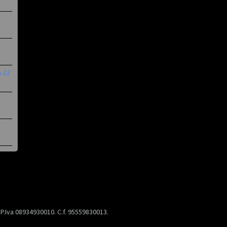
a Gf
) P.Iva 08934930010. C.f. 95559830013.