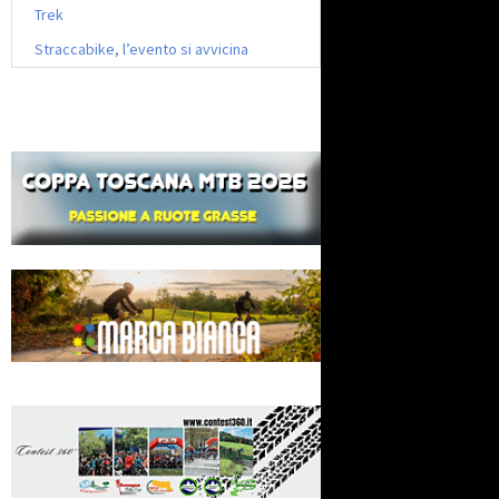
Trek
Straccabike, l’evento si avvicina