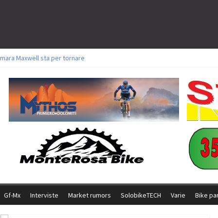
mara Maxwell sta per tornare
toli a Aldridge, Frei e Hutter. Argento per Zanotti tra gli Elite. Corvi fora ed 
ttorie per Ghibaudo, Grossmann e Gallis. Signorelli 5^ la migliore tra gli itali
ke della Brianza: l’ultima sfida agonistica di una leggendaria storia
l Team Relay firma il secondo argento azzurro a Monteceneri
Gf-Mx
Interviste
Market rumors
SolobikeTECH
Varie
Bike pa