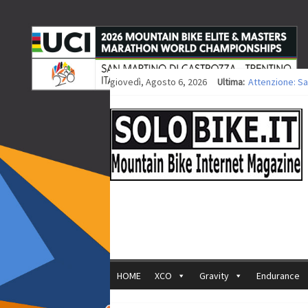
giovedì, Agosto 6, 2026
Ultima:
Attenzione: Sa
Europei XCO: ti
Europei XCO: vi
35ª Marathon Bi
Europei MTB: i
HOME
XCO
Gravity
Endurance