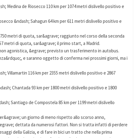
Medina de Riosecco 110 km per 1074 metri dislivello positivo e
cco &ndash; Sahagun 64 km per 611 metri dislivello positivo e
1750 metri di quota, sar&agrave; raggiunto nel corso della seconda
7 metri di quota, sar&agrave; il primo start, a Madrid.
 non agonistica, &egrave; previsto un trasferimento in autobus.
za&rdquo;, e saranno oggetto di conferma nei prossimi giorni, ma i
Villamartin 116 km per 2355 metri dislivello positivo e 2867
sh; Chantada 93 km per 1800 metri dislivello positivo e 1800
h; Santiago de Compostela 85 km per 1199 metri dislivello
r&agrave; un giorno di meno rispetto allo scorso anno,
&egrave; dettata da numerosi fattori. Non si tratta infatti di perdere
aggi della Galizia, e di fare in bici un tratto che nella prima