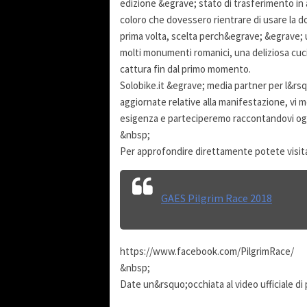
edizione &egrave; stato di trasferimento in 
coloro che dovessero rientrare di usare la 
prima volta, scelta perch&egrave; &egrave; un
molti monumenti romanici, una deliziosa cucina
cattura fin dal primo momento.
Solobike.it &egrave; media partner per l&rsqu
aggiornate relative alla manifestazione, vi
esigenza e parteciperemo raccontandovi ogn
&nbsp;
Per approfondire direttamente potete visitar
GAES Pilgrim Race 2018
https://www.facebook.com/PilgrimRace/
&nbsp;
Date un&rsquo;occhiata al video ufficiale di