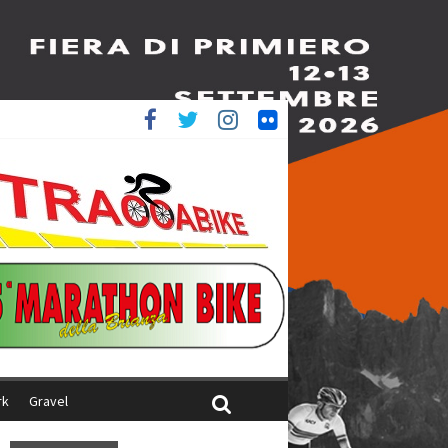
è 4^
ani
rk
Gravel