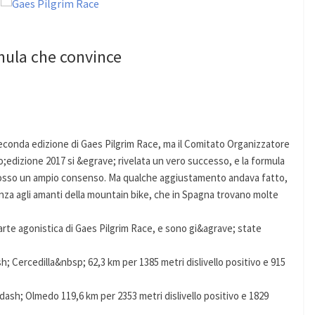
mula che convince
seconda edizione di Gaes Pilgrim Race, ma il Comitato Organizzatore
;edizione 2017 si &egrave; rivelata un vero successo, e la formula
cosso un ampio consenso. Ma qualche aggiustamento andava fatto,
lenza agli amanti della mountain bike, che in Spagna trovano molte
arte agonistica di Gaes Pilgrim Race, e sono gi&agrave; state
ercedilla&nbsp; 62,3 km per 1385 metri dislivello positivo e 915
sh; Olmedo 119,6 km per 2353 metri dislivello positivo e 1829