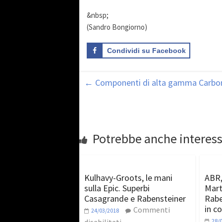
&nbsp;
(Sandro Bongiorno)
Condividi su Facebook
←
Componenti di alta gamma Carbon-
Potrebbe anche interess
Kulhavy-Groots, le mani
ABR,
sulla Epic. Superbi
Mart
Casagrande e Rabensteiner
Rabe
in co
Commenti
24/03/2018
28/