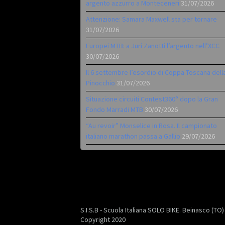
argento azzurro a Monteceneri
31/07/2026
Attenzione: Samara Maxwell sta per tornare
31/07/2026
Europei MTB: a Juri Zanotti l’argento nell’XCC
30/07/2026
Il 6 settembre l’esordio di Coppa Toscana dell
Pinocchio
31/07/2026
Situazione circuiti Contest360° dopo la Gran
Fondo Marradi MTB
30/07/2026
“Au revoir” Monselice in Rosa. Il campionato
italiano marathon passa a Gallio
29/07/2026
S.I.S.B - Scuola Italiana SOLO BIKE. Beinasco (TO
Copyright 2020