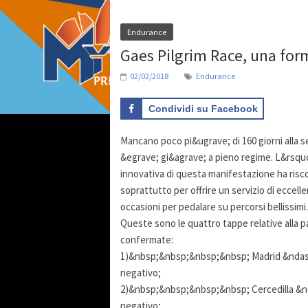
Endurance
Gaes Pilgrim Race, una for
02/02/2018
Endurance
Condividi su Facebook
Mancano poco pi&ugrave; di 160 giorni alla 
&egrave; gi&agrave; a pieno regime. L&rsquo
innovativa di questa manifestazione ha ris
soprattutto per offrire un servizio di eccel
occasioni per pedalare su percorsi bellissimi.
Queste sono le quattro tappe relative alla p
confermate:
1)&nbsp;&nbsp;&nbsp;&nbsp; Madrid &ndash; C
negativo;
2)&nbsp;&nbsp;&nbsp;&nbsp; Cercedilla &nda
negativo;