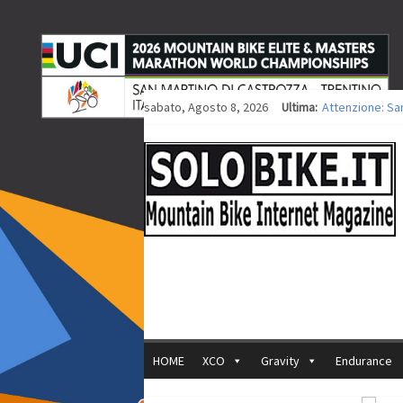
sabato, Agosto 8, 2026
Ultima:
Attenzione: Sa
Europei XCO: tit
Europei XCO: vit
35ª Marathon Bi
Europei MTB: i
HOME
XCO
Gravity
Endurance