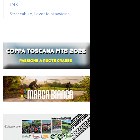
Trek
Straccabike, l’evento si avvicina