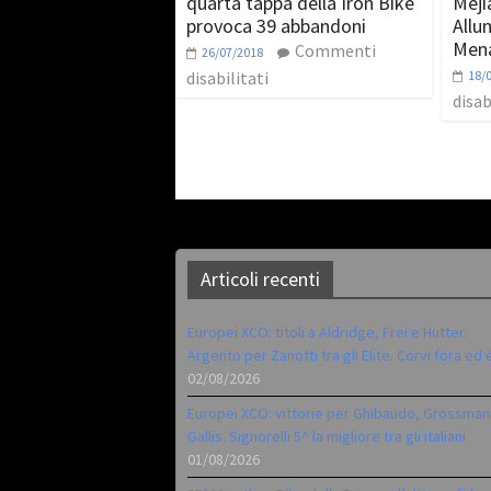
quarta tappa della Iron Bike
Mejia
provoca 39 abbandoni
Allu
Men
Commenti
26/07/2018
disabilitati
18/
disab
Articoli recenti
Europei XCO: titoli a Aldridge, Frei e Hutter.
Argento per Zanotti tra gli Elite. Corvi fora ed 
02/08/2026
Europei XCO: vittorie per Ghibaudo, Grossman
Gallis. Signorelli 5^ la migliore tra gli italiani
01/08/2026