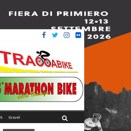
è 4^
ani
rk
Gravel