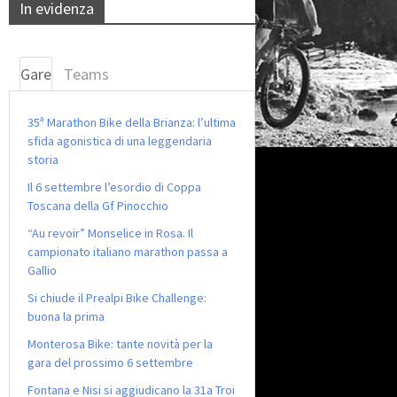
In evidenza
Gare
Teams
35ª Marathon Bike della Brianza: l’ultima
sfida agonistica di una leggendaria
storia
Il 6 settembre l’esordio di Coppa
Toscana della Gf Pinocchio
“Au revoir” Monselice in Rosa. Il
campionato italiano marathon passa a
Gallio
Si chiude il Prealpi Bike Challenge:
buona la prima
Monterosa Bike: tante novità per la
gara del prossimo 6 settembre
Fontana e Nisi si aggiudicano la 31a Troi