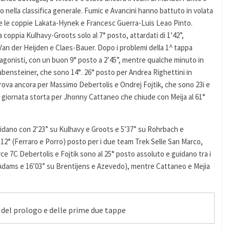
to nella classifica generale. Fumic e Avancini hanno battuto in volata
r e le coppie Lakata-Hynek e Francesc Guerra-Luis Leao Pinto.
a coppia Kulhavy-Groots solo al 7° posto, attardati di 1’42”,
an der Heijden e Claes-Bauer. Dopo i problemi della 1^ tappa
gonisti, con un buon 9° posto a 2’45”, mentre qualche minuto in
ensteiner, che sono 14°. 26° posto per Andrea Righettini in
ova ancora per Massimo Debertolis e Ondrej Fojtik, che sono 23i e
 giornata storta per Jhonny Cattaneo che chiude con Meija al 61°
uidano con 2’23” su Kulhavy e Groots e 5’37” su Rohrbach e
12° (Ferraro e Porro) posto per i due team Trek Selle San Marco,
ce 7C Debertolis e Fojtik sono al 25° posto assoluto e guidano tra i
 Adams e 16’03” su Brentijens e Azevedo), mentre Cattaneo e Mejia
 del prologo e delle prime due tappe