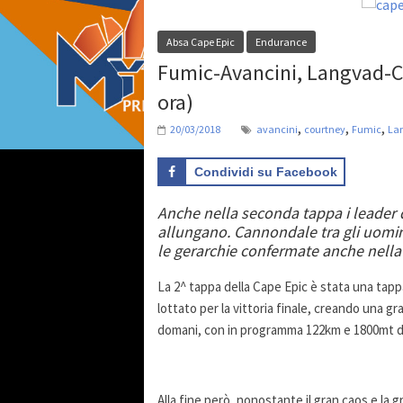
Absa Cape Epic
Endurance
Fumic-Avancini, Langvad-Co
ora)
,
,
,
20/03/2018
avancini
courtney
Fumic
La
Condividi su Facebook
Anche nella seconda tappa i leader d
allungano. Cannondale tra gli uomini
le gerarchie confermate anche nella
La 2^ tappa della Cape Epic è stata una tappa
lottato per la vittoria finale, creando una gr
domani, con in programma 122km e 1800mt di d
Alla fine però, nonostante il gran caos e la 