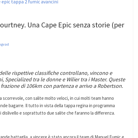
urtney. Una Cape Epic senza storie (per
ngvad
elle rispettive classifiche controllano, vincono e
, Specialized tra le donne e Wilier tra i Master. Queste
 frazione di 106km con partenza e arrivo a Robertson.
 scorrevole, con salite molto veloci, in cui molti team hanno
ande bagarre. Il tutto in vista della tappa regina in programma
islivello e soprattutto due salite che faranno la differenza.
grande battaglia, a vincere è stato ancora il team di Manuel Fumic e