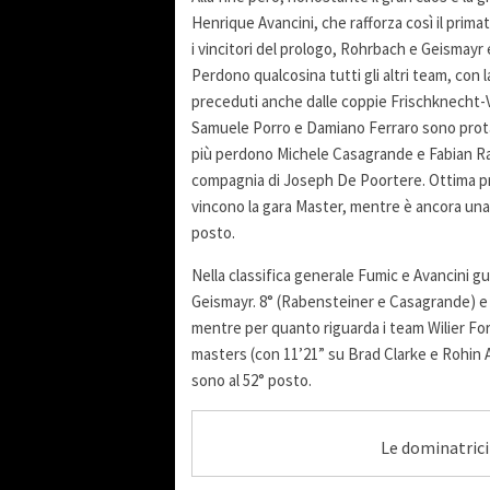
Henrique Avancini, che rafforza così il prima
i vincitori del prologo, Rohrbach e Geismay
Perdono qualcosina tutti gli altri team, con l
preceduti anche dalle coppie Frischknecht-V
Samuele Porro e Damiano Ferraro sono prota
più perdono Michele Casagrande e Fabian Rab
compagnia di Joseph De Poortere. Ottima pr
vincono la gara Master, mentre è ancora una
posto.
Nella classifica generale Fumic e Avancini g
Geismayr. 8° (Rabensteiner e Casagrande) e 
mentre per quanto riguarda i team Wilier For
masters (con 11’21” su Brad Clarke e Rohin
sono al 52° posto.
Le dominatrici