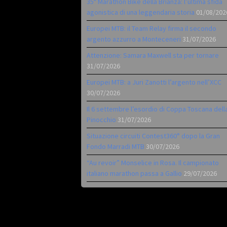
35ª Marathon Bike della Brianza: l’ultima sfida
agonistica di una leggendaria storia
01/08/202
Europei MTB: il Team Relay firma il secondo
argento azzurro a Monteceneri
31/07/2026
Attenzione: Samara Maxwell sta per tornare
31/07/2026
Europei MTB: a Juri Zanotti l’argento nell’XCC
30/07/2026
Il 6 settembre l’esordio di Coppa Toscana dell
Pinocchio
31/07/2026
Situazione circuiti Contest360° dopo la Gran
Fondo Marradi MTB
30/07/2026
“Au revoir” Monselice in Rosa. Il campionato
italiano marathon passa a Gallio
29/07/2026