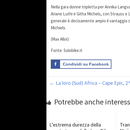
Nella gara donne tripletta per Annika Langv
Ariane Luthi e Githa Michels, con Strauss e L
generale è decisamente ampio il vantaggio de
Michiels.
(Max Alloi)
Fonte: Solobike.it
Condividi su Facebook
←
La loro (Sud) Africa – Cape Epic, 2
Potrebbe anche interess
L’estrema durezza della
Tran