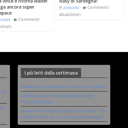
 vince e ritorna leader.
Rally di Sardegna!
nga ancora super
Commenti
23/03/2022
apace
disabilitati
Commenti
01/2019
ilitati
I più letti della settimana
Ranking UCI: Avondetto N.2. Berta e Corvi in Top10
è 4^
A Montecoronaro festa per la chiusura del
Romagna Bike Cup
n e
Eleonora Farina studia la Black Snake iridata: “Che
ricordi in Val di Sole… e ora sogno una medaglia”