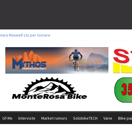
mara Maxwell sta per tornare
oli a Aldridge, Frei e Hutter. Argento per Zanotti tra gli Elite. Corvi fora ed 
torie per Ghibaudo, Grossmann e Gallis. Signorelli 5^ la migliore tra gli itali
ke della Brianza: l’ultima sfida agonistica di una leggendaria storia
l Team Relay firma il secondo argento azzurro a Monteceneri
Gf-Mx
Interviste
Market rumors
SolobikeTECH
Varie
Bike pa