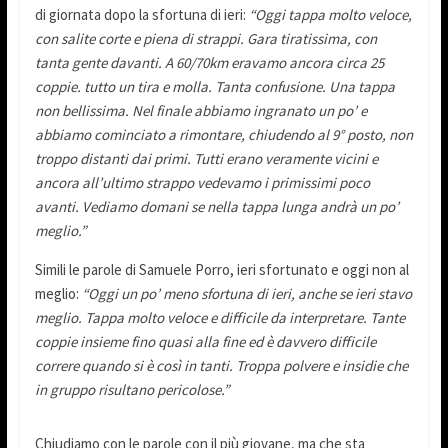
di giornata dopo la sfortuna di ieri:
“Oggi tappa molto veloce,
con salite corte e piena di strappi. Gara tiratissima, con
tanta gente davanti. A 60/70km eravamo ancora circa 25
coppie. tutto un tira e molla. Tanta confusione. Una tappa
non bellissima. Nel finale abbiamo ingranato un po’ e
abbiamo cominciato a rimontare, chiudendo al 9° posto, non
troppo distanti dai primi. Tutti erano veramente vicini e
ancora all’ultimo strappo vedevamo i primissimi poco
avanti. Vediamo domani se nella tappa lunga andrà un po’
meglio.”
Simili le parole di Samuele Porro, ieri sfortunato e oggi non al
meglio:
“Oggi un po’ meno sfortuna di ieri, anche se ieri stavo
meglio. Tappa molto veloce e difficile da interpretare. Tante
coppie insieme fino quasi alla fine ed è davvero difficile
correre quando si è così in tanti. Troppa polvere e insidie che
in gruppo risultano pericolose.”
Chiudiamo con le parole con il più giovane, ma che sta