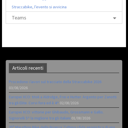
Straccabike, l’evento si avvicina
Teams
Articoli recenti
Procedono i lavori sul tracciato della Straccabike 2026
03/08/2026
Europei XCO: titoli a Aldridge, Frei e Hutter. Argento per Zanotti
tra gli Elite. Corvi fora ed è 4^
02/08/2026
Europei XCO: vittorie per Ghibaudo, Grossmann e Gallis.
Signorelli 5^ la migliore tra gli italiani
01/08/2026
35ª Marathon Bike della Brianza: l’ultima sfida agonistica di una