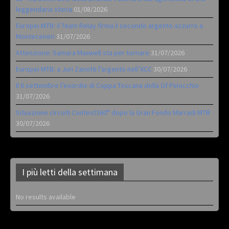
leggendaria storia
01/08/2026
Europei MTB: il Team Relay firma il secondo argento azzurro a
Monteceneri
31/07/2026
Attenzione: Samara Maxwell sta per tornare
31/07/2026
Europei MTB: a Juri Zanotti l’argento nell’XCC
30/07/2026
Il 6 settembre l’esordio di Coppa Toscana della Gf Pinocchio
31/07/2026
Situazione circuiti Contest360° dopo la Gran Fondo Marradi MTB
30/07/2026
I più letti della settimana
No results available