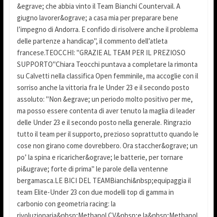
&egrave; che abbia vinto il Team Bianchi Countervail. A
giugno lavorer&ograve; a casa mia per preparare bene
l’impegno di Andorra. E confido di risolvere anche il problema
delle partenze a handicap", il commento dell’atleta
francese.TEOCCHI: "GRAZIE AL TEAM PER IL PREZIOSO
SUPPORTO"Chiara Teocchi puntava a completare la rimonta
su Calvetti nella classifica Open femminile, ma accoglie con il
sorriso anche la vittoria fra le Under 23 e il secondo posto
assoluto: "Non &egrave; un periodo molto positivo per me,
ma posso essere contenta di aver tenuto la maglia di leader
delle Under 23 e il secondo posto nella generale. Ringrazio
tutto il team per il supporto, prezioso soprattutto quando le
cose non girano come dovrebbero. Ora staccher&ograve; un
po’ la spina e ricaricher&ograve; le batterie, per tornare
pi&ugrave; forte di prima" le parole della ventenne
bergamasca.LE BICI DEL TEAMBianchi&nbsp;equipaggia il
team Elite-Under 23 con due modelli top di gamma in
carbonio con geometria racing: la
rivoluzionaria&nbsp;Methanol CV&nbsp;e la&nbsp;Methanol