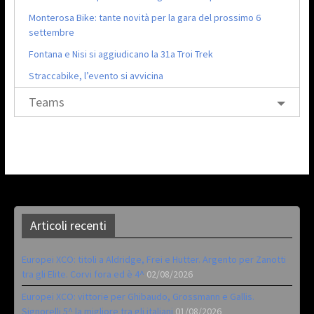
Monterosa Bike: tante novità per la gara del prossimo 6
settembre
Fontana e Nisi si aggiudicano la 31a Troi Trek
Straccabike, l’evento si avvicina
Teams
Articoli recenti
Europei XCO: titoli a Aldridge, Frei e Hutter. Argento per Zanotti
tra gli Elite. Corvi fora ed è 4^
02/08/2026
Europei XCO: vittorie per Ghibaudo, Grossmann e Gallis.
Signorelli 5^ la migliore tra gli italiani
01/08/2026