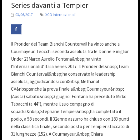
Series davanti a Tempier
03/06/2017
XCO Internazionali
Il Prorider del Team Bianchi Countervail ha vinto anche a
Courmayeur. Teocchi seconda assoluta fra le Donne e miglior
Under 23Marco Aurelio Fontana&nbsp;ha vinto
l’Internazionali d’Italia Series 2017. Il Prorider del&nbsp;Team
Bianchi Countervail&nbsp;ha conservato la leadership
assoluta, aggiudicandosi con&nbsp;Methanol
CV&nbsp;anche la prova finale a&nbsp;Courmayeur&nbsp;
(Aosta) sabato&nbsp;3 giugno. Fontana ha preceduto Mirko
Tabacchi (a 44"), mentre il suo compagno di
squadra&nbsp;Stephane Tempier&nbsp;ha completato il
podio, a 58 secondi. Il 32enne azzurro ha chiuso con 183 punti
nella classifica finale, secondo posto per Tempier staccato di
31 lunghezze (152). A Courmayeur,&nbsp;Chiara