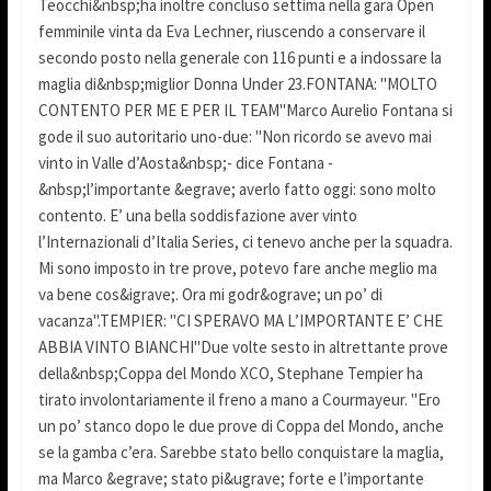
Teocchi&nbsp;ha inoltre concluso settima nella gara Open
femminile vinta da Eva Lechner, riuscendo a conservare il
secondo posto nella generale con 116 punti e a indossare la
maglia di&nbsp;miglior Donna Under 23.FONTANA: "MOLTO
CONTENTO PER ME E PER IL TEAM"Marco Aurelio Fontana si
gode il suo autoritario uno-due: "Non ricordo se avevo mai
vinto in Valle d’Aosta&nbsp;- dice Fontana -
&nbsp;l’importante &egrave; averlo fatto oggi: sono molto
contento. E’ una bella soddisfazione aver vinto
l’Internazionali d’Italia Series, ci tenevo anche per la squadra.
Mi sono imposto in tre prove, potevo fare anche meglio ma
va bene cos&igrave;. Ora mi godr&ograve; un po’ di
vacanza".TEMPIER: "CI SPERAVO MA L’IMPORTANTE E’ CHE
ABBIA VINTO BIANCHI"Due volte sesto in altrettante prove
della&nbsp;Coppa del Mondo XCO, Stephane Tempier ha
tirato involontariamente il freno a mano a Courmayeur. "Ero
un po’ stanco dopo le due prove di Coppa del Mondo, anche
se la gamba c’era. Sarebbe stato bello conquistare la maglia,
ma Marco &egrave; stato pi&ugrave; forte e l’importante