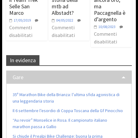
Selle San
mtb ad
ma
Marco
Albstadt?
Paccagnella è
d’argento
17/05/2019
04/05/2022
Commenti
Commenti
10/08/2023
Commenti
disabilitati
disabilitati
disabilitati
In evidenza
Gare
35ª Marathon Bike della Brianza: l’ultima sfida agonistica di
una leggendaria storia
Il 6 settembre l’esordio di Coppa Toscana della Gf Pinocchio
“Au revoir” Monselice in Rosa. Il campionato italiano
marathon passa a Gallio
Si chiude il Prealpi Bike Challenge: buona la prima