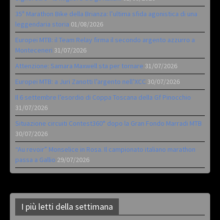
35ª Marathon Bike della Brianza: l’ultima sfida agonistica di una
leggendaria storia
01/08/2026
Europei MTB: il Team Relay firma il secondo argento azzurro a
Monteceneri
31/07/2026
Attenzione: Samara Maxwell sta per tornare
31/07/2026
Europei MTB: a Juri Zanotti l’argento nell’XCC
30/07/2026
Il 6 settembre l’esordio di Coppa Toscana della Gf Pinocchio
31/07/2026
Situazione circuiti Contest360° dopo la Gran Fondo Marradi MTB
30/07/2026
“Au revoir” Monselice in Rosa. Il campionato italiano marathon
passa a Gallio
29/07/2026
I più letti della settimana