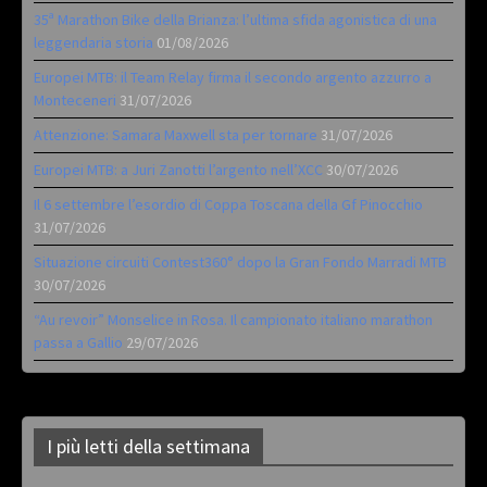
35ª Marathon Bike della Brianza: l’ultima sfida agonistica di una
leggendaria storia
01/08/2026
Europei MTB: il Team Relay firma il secondo argento azzurro a
Monteceneri
31/07/2026
Attenzione: Samara Maxwell sta per tornare
31/07/2026
Europei MTB: a Juri Zanotti l’argento nell’XCC
30/07/2026
Il 6 settembre l’esordio di Coppa Toscana della Gf Pinocchio
31/07/2026
Situazione circuiti Contest360° dopo la Gran Fondo Marradi MTB
30/07/2026
“Au revoir” Monselice in Rosa. Il campionato italiano marathon
passa a Gallio
29/07/2026
I più letti della settimana