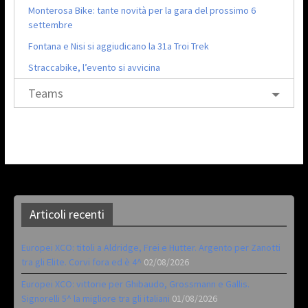
Monterosa Bike: tante novità per la gara del prossimo 6
settembre
Fontana e Nisi si aggiudicano la 31a Troi Trek
Straccabike, l’evento si avvicina
Teams
Articoli recenti
Europei XCO: titoli a Aldridge, Frei e Hutter. Argento per Zanotti
tra gli Elite. Corvi fora ed è 4^
02/08/2026
Europei XCO: vittorie per Ghibaudo, Grossmann e Gallis.
Signorelli 5^ la migliore tra gli italiani
01/08/2026