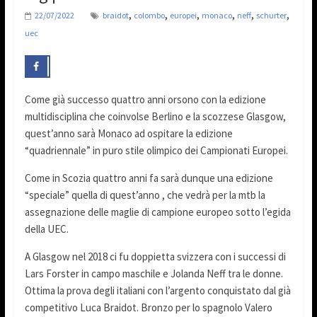
,
,
,
,
,
,
22/07/2022
braidot
colombo
europei
monaco
neff
schurter
uec
Come già successo quattro anni orsono con la edizione
multidisciplina che coinvolse Berlino e la scozzese Glasgow,
quest’anno sarà Monaco ad ospitare la edizione
“quadriennale” in puro stile olimpico dei Campionati Europei.
Come in Scozia quattro anni fa sarà dunque una edizione
“speciale” quella di quest’anno , che vedrà per la mtb la
assegnazione delle maglie di campione europeo sotto l’egida
della UEC.
A Glasgow nel 2018 ci fu doppietta svizzera con i successi di
Lars Forster in campo maschile e Jolanda Neff tra le donne.
Ottima la prova degli italiani con l’argento conquistato dal già
competitivo Luca Braidot. Bronzo per lo spagnolo Valero