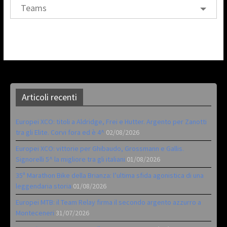
Teams
Articoli recenti
Europei XCO: titoli a Aldridge, Frei e Hutter. Argento per Zanotti
tra gli Elite. Corvi fora ed è 4^
02/08/2026
Europei XCO: vittorie per Ghibaudo, Grossmann e Gallis.
Signorelli 5^ la migliore tra gli italiani
01/08/2026
35ª Marathon Bike della Brianza: l’ultima sfida agonistica di una
leggendaria storia
01/08/2026
Europei MTB: il Team Relay firma il secondo argento azzurro a
Monteceneri
31/07/2026