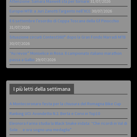
Attenzione: Samara Maxwell sta per tornare
31/07/2026
Europei MTB: a Juri Zanotti l’argento nell’XCC
30/07/2026
Il 6 settembre l’esordio di Coppa Toscana della Gf Pinocchio
31/07/2026
Situazione circuiti Contest360° dopo la Gran Fondo Marradi MTB
30/07/2026
“Au revoir” Monselice in Rosa. Il campionato italiano marathon
passa a Gallio
29/07/2026
I più letti della settimana
A Montecoronaro festa per la chiusura del Romagna Bike Cup
Ranking UCI: Avondetto N.2. Berta e Corvi in Top10
Eleonora Farina studia la Black Snake iridata: “Che ricordi in Val di
Sole… e ora sogno una medaglia”