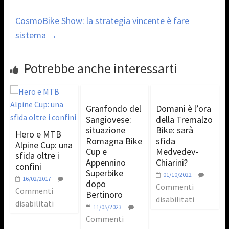
CosmoBike Show: la strategia vincente è fare
sistema
→
Potrebbe anche interessarti
Granfondo del
Domani è l’ora
Sangiovese:
della Tremalzo
situazione
Bike: sarà
Hero e MTB
Romagna Bike
sfida
Alpine Cup: una
Cup e
Medvedev-
sfida oltre i
Appennino
Chiarini?
confini
Superbike
01/10/2022
16/02/2017
dopo
Commenti
Commenti
Bertinoro
disabilitati
disabilitati
11/05/2023
Commenti