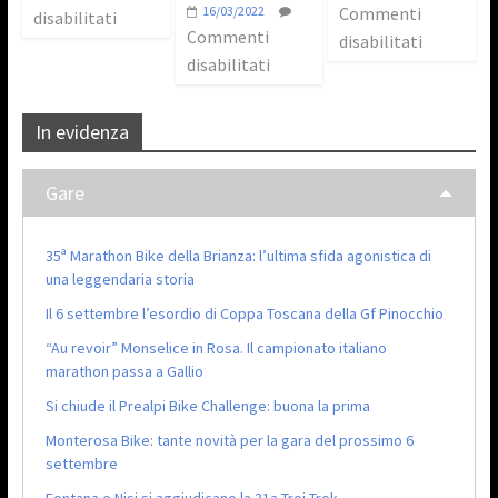
16/03/2022
Commenti
disabilitati
Commenti
disabilitati
disabilitati
In evidenza
Gare
35ª Marathon Bike della Brianza: l’ultima sfida agonistica di
una leggendaria storia
Il 6 settembre l’esordio di Coppa Toscana della Gf Pinocchio
“Au revoir” Monselice in Rosa. Il campionato italiano
marathon passa a Gallio
Si chiude il Prealpi Bike Challenge: buona la prima
Monterosa Bike: tante novità per la gara del prossimo 6
settembre
Fontana e Nisi si aggiudicano la 31a Troi Trek