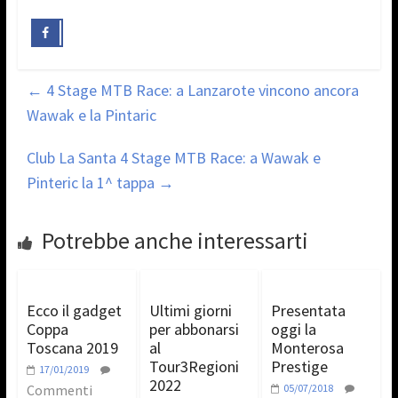
←
4 Stage MTB Race: a Lanzarote vincono ancora
Wawak e la Pintaric
Club La Santa 4 Stage MTB Race: a Wawak e
Pinteric la 1^ tappa
→
Potrebbe anche interessarti
Ecco il gadget
Ultimi giorni
Presentata
Coppa
per abbonarsi
oggi la
Toscana 2019
al
Monterosa
Tour3Regioni
Prestige
17/01/2019
2022
Commenti
05/07/2018