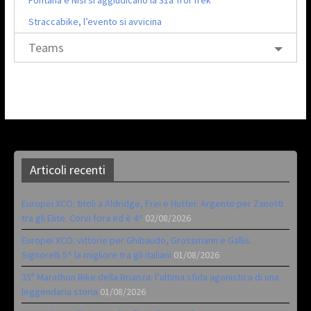
Straccabike, l’evento si avvicina
Teams
Articoli recenti
Europei XCO: titoli a Aldridge, Frei e Hutter. Argento per Zanotti
tra gli Elite. Corvi fora ed è 4^
02/08/2026
Europei XCO: vittorie per Ghibaudo, Grossmann e Gallis.
Signorelli 5^ la migliore tra gli italiani
01/08/2026
35ª Marathon Bike della Brianza: l’ultima sfida agonistica di una
leggendaria storia
01/08/2026