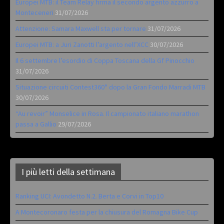
Europei MTB: il Team Relay firma il secondo argento azzurro a
Monteceneri
31/07/2026
Attenzione: Samara Maxwell sta per tornare
31/07/2026
Europei MTB: a Juri Zanotti l’argento nell’XCC
30/07/2026
Il 6 settembre l’esordio di Coppa Toscana della Gf Pinocchio
31/07/2026
Situazione circuiti Contest360° dopo la Gran Fondo Marradi MTB
30/07/2026
“Au revoir” Monselice in Rosa. Il campionato italiano marathon
passa a Gallio
29/07/2026
I più letti della settimana
Ranking UCI: Avondetto N.2. Berta e Corvi in Top10
A Montecoronaro festa per la chiusura del Romagna Bike Cup