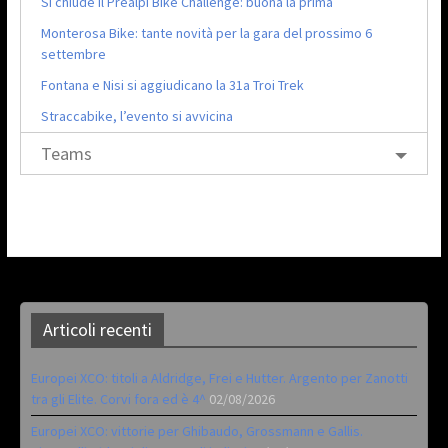
Si chiude il Prealpi Bike Challenge: buona la prima
Monterosa Bike: tante novità per la gara del prossimo 6
settembre
Fontana e Nisi si aggiudicano la 31a Troi Trek
Straccabike, l’evento si avvicina
Teams
Articoli recenti
Europei XCO: titoli a Aldridge, Frei e Hutter. Argento per Zanotti
tra gli Elite. Corvi fora ed è 4^
02/08/2026
Europei XCO: vittorie per Ghibaudo, Grossmann e Gallis.