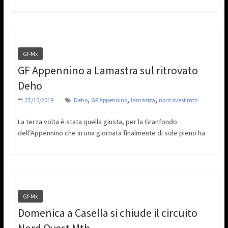
Gf-Mx
GF Appennino a Lamastra sul ritrovato
Deho
,
,
,
27/10/2019
Deho
GF Appennino
lamastra
nord ovest mtb
La terza volta è stata quella giusta, per la Granfondo
dell’Appennino che in una giornata finalmente di sole pieno ha
Gf-Mx
Domenica a Casella si chiude il circuito
Nord Ovest Mtb