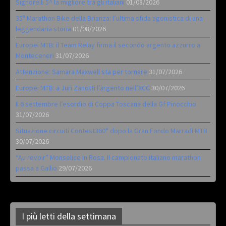
Signorelli 5^ la migliore tra gli italiani
01/08/2026
35ª Marathon Bike della Brianza: l’ultima sfida agonistica di una
leggendaria storia
01/08/2026
Europei MTB: il Team Relay firma il secondo argento azzurro a
Monteceneri
31/07/2026
Attenzione: Samara Maxwell sta per tornare
31/07/2026
Europei MTB: a Juri Zanotti l’argento nell’XCC
30/07/2026
Il 6 settembre l’esordio di Coppa Toscana della Gf Pinocchio
31/07/2026
Situazione circuiti Contest360° dopo la Gran Fondo Marradi MTB
30/07/2026
“Au revoir” Monselice in Rosa. Il campionato italiano marathon
passa a Gallio
29/07/2026
I più letti della settimana