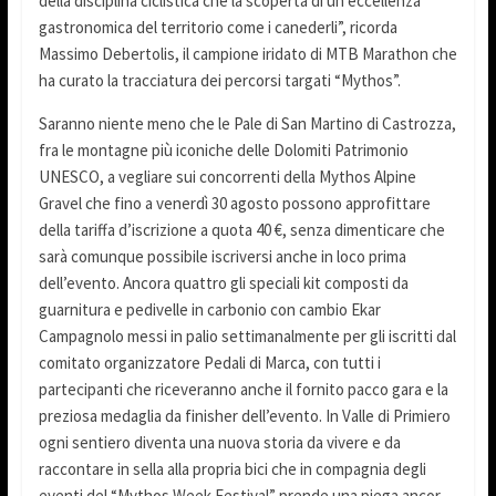
della disciplina ciclistica che la scoperta di un’eccellenza
gastronomica del territorio come i canederli”, ricorda
Massimo Debertolis, il campione iridato di MTB Marathon che
ha curato la tracciatura dei percorsi targati “Mythos”.
Saranno niente meno che le Pale di San Martino di Castrozza,
fra le montagne più iconiche delle Dolomiti Patrimonio
UNESCO, a vegliare sui concorrenti della Mythos Alpine
Gravel che fino a venerdì 30 agosto possono approfittare
della tariffa d’iscrizione a quota 40 €, senza dimenticare che
sarà comunque possibile iscriversi anche in loco prima
dell’evento. Ancora quattro gli speciali kit composti da
guarnitura e pedivelle in carbonio con cambio Ekar
Campagnolo messi in palio settimanalmente per gli iscritti dal
comitato organizzatore Pedali di Marca, con tutti i
partecipanti che riceveranno anche il fornito pacco gara e la
preziosa medaglia da finisher dell’evento. In Valle di Primiero
ogni sentiero diventa una nuova storia da vivere e da
raccontare in sella alla propria bici che in compagnia degli
eventi del “Mythos Week Festival” prende una piega ancor