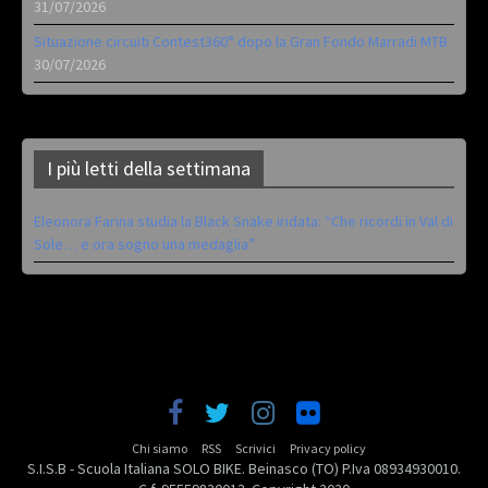
31/07/2026
Situazione circuiti Contest360° dopo la Gran Fondo Marradi MTB
30/07/2026
I più letti della settimana
Eleonora Farina studia la Black Snake iridata: “Che ricordi in Val di
Sole… e ora sogno una medaglia”
Chi siamo
RSS
Scrivici
Privacy policy
S.I.S.B - Scuola Italiana SOLO BIKE. Beinasco (TO) P.Iva 08934930010.