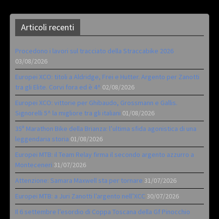
Articoli recenti
Procedono i lavori sul tracciato della Straccabike 2026
03/08/2026
Europei XCO: titoli a Aldridge, Frei e Hutter. Argento per Zanotti
tra gli Elite. Corvi fora ed è 4^
02/08/2026
Europei XCO: vittorie per Ghibaudo, Grossmann e Gallis.
Signorelli 5^ la migliore tra gli italiani
01/08/2026
35ª Marathon Bike della Brianza: l’ultima sfida agonistica di una
leggendaria storia
01/08/2026
Europei MTB: il Team Relay firma il secondo argento azzurro a
Monteceneri
31/07/2026
Attenzione: Samara Maxwell sta per tornare
31/07/2026
Europei MTB: a Juri Zanotti l’argento nell’XCC
30/07/2026
Il 6 settembre l’esordio di Coppa Toscana della Gf Pinocchio