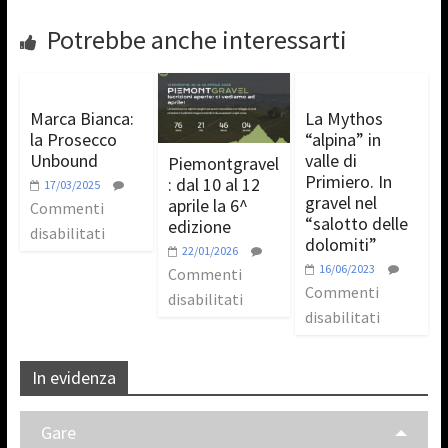
Potrebbe anche interessarti
Marca Bianca:
La Mythos
la Prosecco
“alpina” in
Unbound
valle di
Piemontgravel
Primiero. In
: dal 10 al 12
17/03/2025
gravel nel
aprile la 6^
Commenti
“salotto delle
edizione
disabilitati
dolomiti”
22/01/2026
16/06/2023
Commenti
Commenti
disabilitati
disabilitati
In evidenza
Gare