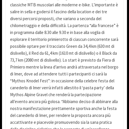
classiche MTB muscolari alle moderne e-bike. L’importante è
salire in sella e godersi il fascino della location e dei tre
diversi percorsi proposti, che variano a seconda del
chilometraggio e della difficoltà. La partenza “alla francese” è
in programma dalle 8.30 alle 9.30 e in base alla voglia di
esplorare il territorio primierotto di ciascun concorrente sarà
possibile optare per il tracciato Green da 34,4 km (630 mt di
dislivello), il Red da 61,4 km (1610 mt di dislivello) o il Black da
73,7 km (2080 mt di dislivello). Lo start è previsto da Fiera di
Primiero mentre la linea d’arrivo andrà attraversata nel borgo
di Imer, dove ad attendere tutti i partecipanti ci sarà la
“Mythos Knodel Fest”: in occasione della celebre festa del
canederlo di Imer verrà infatti allestito il ‘pasta party’ della
Mythos Alpine Gravel che renderà la partecipazione
all’evento ancora più golosa. “Abbiamo deciso di abbinare alla
nostra manifestazione prettamente sportiva anche la festa
del canederlo di Imer, per rendere la proposta ancora più
accattivante e piacevole promuovendo sia la sana pratica