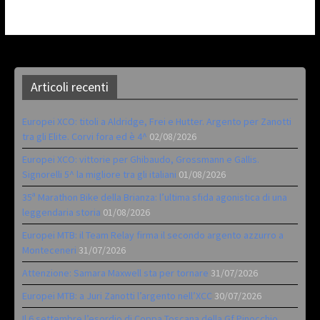
Articoli recenti
Europei XCO: titoli a Aldridge, Frei e Hutter. Argento per Zanotti
tra gli Elite. Corvi fora ed è 4^
02/08/2026
Europei XCO: vittorie per Ghibaudo, Grossmann e Gallis.
Signorelli 5^ la migliore tra gli italiani
01/08/2026
35ª Marathon Bike della Brianza: l’ultima sfida agonistica di una
leggendaria storia
01/08/2026
Europei MTB: il Team Relay firma il secondo argento azzurro a
Monteceneri
31/07/2026
Attenzione: Samara Maxwell sta per tornare
31/07/2026
Europei MTB: a Juri Zanotti l’argento nell’XCC
30/07/2026
Il 6 settembre l’esordio di Coppa Toscana della Gf Pinocchio