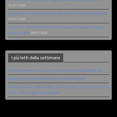
31/07/2026
Situazione circuiti Contest360° dopo la Gran Fondo Marradi MTB
30/07/2026
“Au revoir” Monselice in Rosa. Il campionato italiano marathon
passa a Gallio
29/07/2026
I più letti della settimana
A Montecoronaro festa per la chiusura del Romagna Bike Cup
Ranking UCI: Avondetto N.2. Berta e Corvi in Top10
Eleonora Farina studia la Black Snake iridata: “Che ricordi in Val di
Sole… e ora sogno una medaglia”