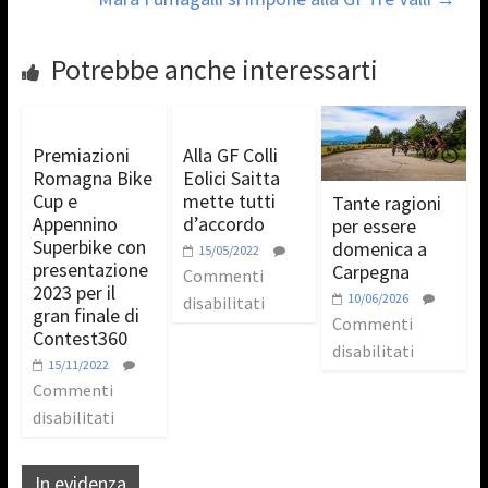
Potrebbe anche interessarti
Premiazioni
Alla GF Colli
Romagna Bike
Eolici Saitta
Cup e
mette tutti
Tante ragioni
Appennino
d’accordo
per essere
Superbike con
domenica a
15/05/2022
presentazione
Carpegna
Commenti
2023 per il
10/06/2026
disabilitati
gran finale di
Commenti
Contest360
disabilitati
15/11/2022
Commenti
disabilitati
In evidenza