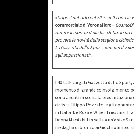
«
Dopo il debutto nel 2019 nella nuova ve
commerciale di Veronafiere
–
CosmoBike
riunire il mondo della bicicletta, in un
provare le novità della stagione ciclisti
La Gazzetta dello Sport sono poi il valo
agli appassionati
».
I 40 talk targati Gazzetta dello Sport,
momento di grande coinvolgimento per 
sono andati in scena la presentazione 
ciclista Filippo Pozzato, e gli appunta
in Italia: De Rosa e Wilier Triestina. Tr
Danny MacAskill in sella a un’ebike Sant
medaglia di bronzo ai Giochi olimpici d