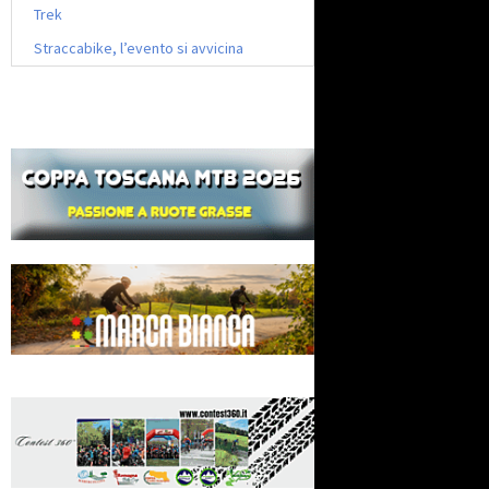
Trek
Straccabike, l’evento si avvicina