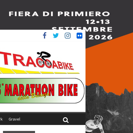
è 4^
iani
rk
Gravel