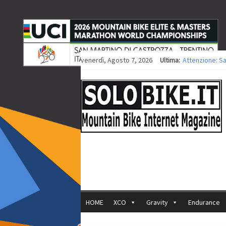
venerdì, Agosto 7, 2026
Ultima:
Attenzione: S
Europei XCO: ti
Europei XCO: vi
35ª Marathon B
Europei MTB: i
HOME
XCO
Gravity
Endurance