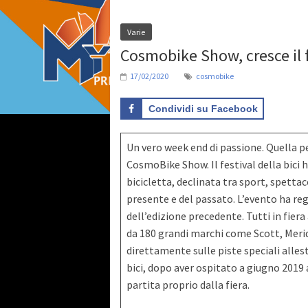
Varie
Cosmobike Show, cresce il fe
17/02/2020
cosmobike
Condividi su Facebook
Un vero week end di passione. Quella pe
CosmoBike Show. Il festival della bici h
bicicletta, declinata tra sport, spettac
presente e del passato. L’evento ha regi
dell’edizione precedente. Tutti in fier
da 180 grandi marchi come Scott, Merida
direttamente sulle piste speciali allest
bici, dopo aver ospitato a giugno 2019 
partita proprio dalla fiera.