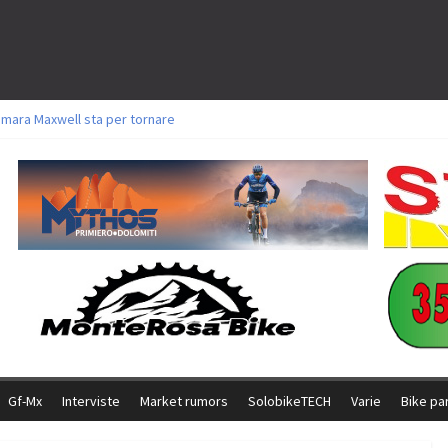
amara Maxwell sta per tornare
toli a Aldridge, Frei e Hutter. Argento per Zanotti tra gli Elite. Corvi fora ed 
ttorie per Ghibaudo, Grossmann e Gallis. Signorelli 5^ la migliore tra gli ital
ike della Brianza: l’ultima sfida agonistica di una leggendaria storia
l Team Relay firma il secondo argento azzurro a Monteceneri
Gf-Mx
Interviste
Market rumors
SolobikeTECH
Varie
Bike pa