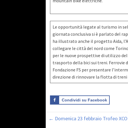
mountain bike elettriche.
Le opportunità legate al turismo in se
giornata conclusiva si è parlato del rap
ha illustrato anche il progetto Aida, l’A
collegare le città del nord come Torin
per le nuove prospettive di utilizzo del
trasporto della bici sui treni. Ferrovie 
Fondazione FS per presentare l’intermo
direzione di rinnovare la flotta di treni
Condividi su Facebook
←
Domenica 23 febbraio Trofeo XCO