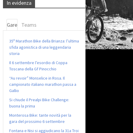
In evidenza
Gare
Teams
35ª Marathon Bike della Brianza: l’ultima
sfida agonistica di una leggendaria
storia
Il 6 settembre l’esordio di Coppa
Toscana della Gf Pinocchio
“Au revoir” Monselice in Rosa. Il
campionato italiano marathon passa a
Gallio
Si chiude il Prealpi Bike Challenge:
buona la prima
Monterosa Bike: tante novità per la
gara del prossimo 6 settembre
Fontana e Nisi si aggiudicano la 31a Troi