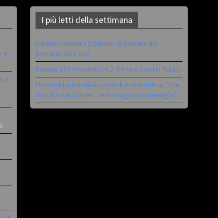
I più letti della settimana
A Montecoronaro festa per la chiusura del
è 4^
Romagna Bike Cup
Ranking UCI: Avondetto N.2. Berta e Corvi in Top10
n e
Eleonora Farina studia la Black Snake iridata: “Che
ricordi in Val di Sole… e ora sogno una medaglia”
6