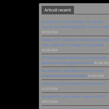
Articoli recenti
Europei XCO: titoli a Aldridge, Frei e Hutter.
Argento per Zanotti tra gli Elite. Corvi fora ed 
02/08/2026
Europei XCO: vittorie per Ghibaudo, Grossman
Gallis. Signorelli 5^ la migliore tra gli italiani
01/08/2026
35ª Marathon Bike della Brianza: l’ultima sfida
agonistica di una leggendaria storia
01/08/202
Europei MTB: il Team Relay firma il secondo
argento azzurro a Monteceneri
31/07/2026
Attenzione: Samara Maxwell sta per tornare
31/07/2026
Europei MTB: a Juri Zanotti l’argento nell’XCC
30/07/2026