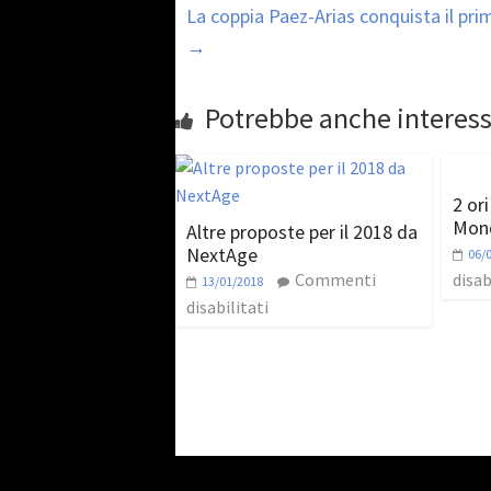
La coppia Paez-Arias conquista il pr
→
Potrebbe anche interess
2 ori
Mond
Altre proposte per il 2018 da
NextAge
06/
Commenti
disab
13/01/2018
disabilitati