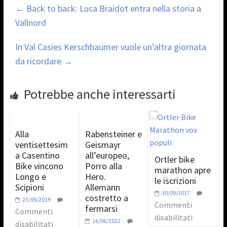
←
Back to back: Luca Braidot entra nella storia a
Vallnord
In Val Casies Kerschbaumer vuole un’altra giornata
da ricordare
→
Potrebbe anche interessarti
Alla
Rabensteiner e
ventisettesim
Geismayr
a Casentino
all’europeo,
Ortler bike
Bike vincono
Porro alla
marathon apre
Longo e
Hero.
le iscrizioni
Scipioni
Allemann
30/09/2017
costretto a
23/06/2019
Commenti
fermarsi
Commenti
disabilitati
16/06/2022
disabilitati