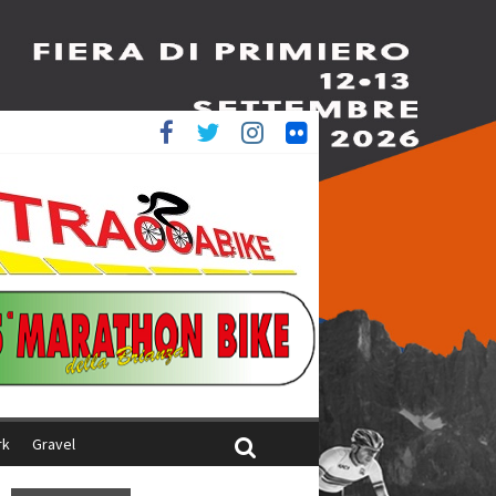
è 4^
ani
rk
Gravel