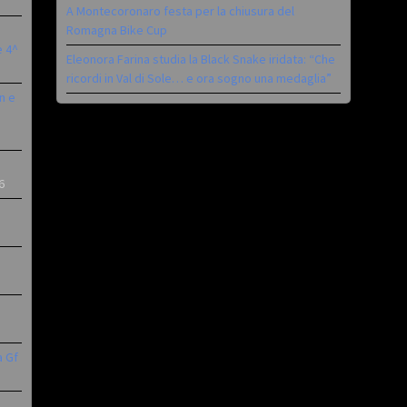
A Montecoronaro festa per la chiusura del
Romagna Bike Cup
è 4^
Eleonora Farina studia la Black Snake iridata: “Che
ricordi in Val di Sole… e ora sogno una medaglia”
n e
6
a Gf