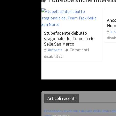
Anco
Hube
21/
Stupefacente debutto
disab
stagionale del Team Trek-
Selle San Marco
Commenti
28/02/2017
disabilitati
Articoli recenti
Procedono i lavori sul tracciato della Straccab