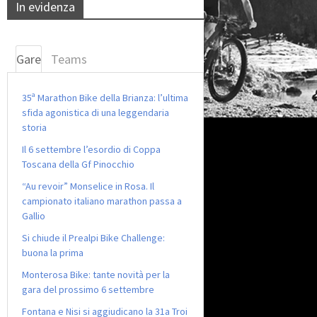
In evidenza
Gare
Teams
35ª Marathon Bike della Brianza: l’ultima
sfida agonistica di una leggendaria
storia
Il 6 settembre l’esordio di Coppa
Toscana della Gf Pinocchio
“Au revoir” Monselice in Rosa. Il
campionato italiano marathon passa a
Gallio
Si chiude il Prealpi Bike Challenge:
buona la prima
Monterosa Bike: tante novità per la
gara del prossimo 6 settembre
Fontana e Nisi si aggiudicano la 31a Troi