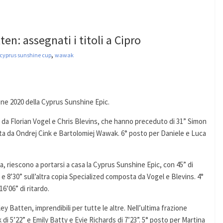
: assegnati i titoli a Cipro
,
cyprus sunshine cup
wawak
one 2020 della Cyprus Sunshine Epic.
ta da Florian Vogel e Chris Blevins, che hanno preceduto di 31” Simon
sta da Ondrej Cink e Bartolomiej Wawak. 6° posto per Daniele e Luca
pa, riescono a portarsi a casa la Cyprus Sunshine Epic, con 45” di
 8’30” sull’altra copia Specialized composta da Vogel e Blevins. 4°
6’06” di ritardo.
 Batten, imprendibili per tutte le altre. Nell’ultima frazione
 5’22” e Emily Batty e Evie Richards di 7’23”. 5° posto per Martina