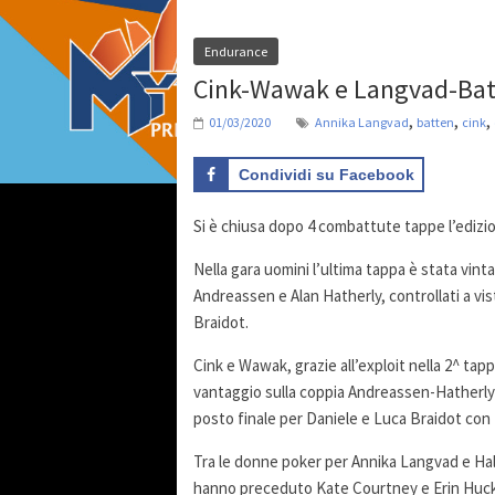
Endurance
Cink-Wawak e Langvad-Batten
,
,
,
01/03/2020
Annika Langvad
batten
cink
Condividi su Facebook
Si è chiusa dopo 4 combattute tappe l’edizi
Nella gara uomini l’ultima tappa è stata vin
Andreassen e Alan Hatherly, controllati a vi
Braidot.
Cink e Wawak, grazie all’exploit nella 2^ tap
vantaggio sulla coppia Andreassen-Hatherly e
posto finale per Daniele e Luca Braidot con 1
Tra le donne poker per Annika Langvad e Haley
hanno preceduto Kate Courtney e Erin Huck di