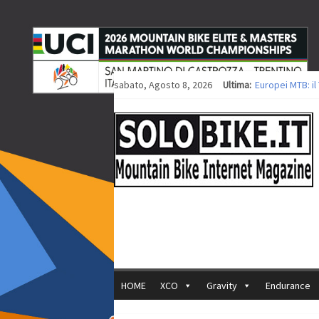
sabato, Agosto 8, 2026
Ultima:
Europei MTB: i
Procedono i lav
Europei XCO: tit
Europei XCO: vit
35ª Marathon Bi
HOME
XCO
Gravity
Endurance