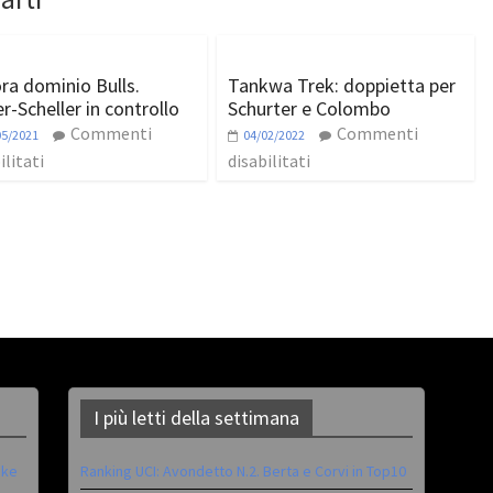
ra dominio Bulls.
Tankwa Trek: doppietta per
r-Scheller in controllo
Schurter e Colombo
Commenti
Commenti
05/2021
04/02/2022
ilitati
disabilitati
I più letti della settimana
ike
Ranking UCI: Avondetto N.2. Berta e Corvi in Top10