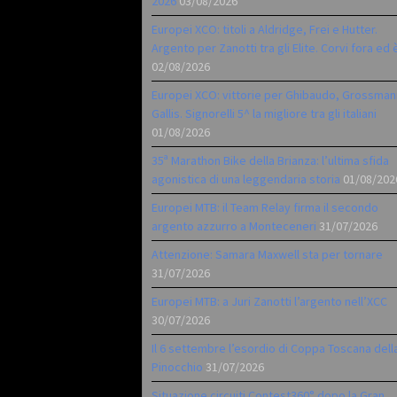
2026
03/08/2026
Europei XCO: titoli a Aldridge, Frei e Hutter.
Argento per Zanotti tra gli Elite. Corvi fora ed 
02/08/2026
Europei XCO: vittorie per Ghibaudo, Grossman
Gallis. Signorelli 5^ la migliore tra gli italiani
01/08/2026
35ª Marathon Bike della Brianza: l’ultima sfida
agonistica di una leggendaria storia
01/08/202
Europei MTB: il Team Relay firma il secondo
argento azzurro a Monteceneri
31/07/2026
Attenzione: Samara Maxwell sta per tornare
31/07/2026
Europei MTB: a Juri Zanotti l’argento nell’XCC
30/07/2026
Il 6 settembre l’esordio di Coppa Toscana dell
Pinocchio
31/07/2026
Situazione circuiti Contest360° dopo la Gran