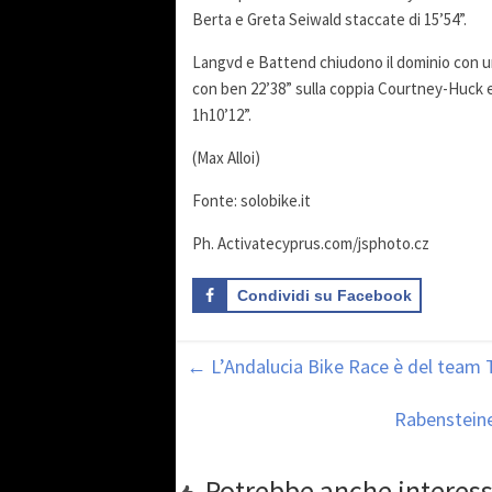
Berta e Greta Seiwald staccate di 15’54”.
Langvd e Battend chiudono il dominio con un
con ben 22’38” sulla coppia Courtney-Huck e
1h10’12”.
(Max Alloi)
Fonte: solobike.it
Ph. Activatecyprus.com/jsphoto.cz
Condividi su Facebook
←
L’Andalucia Bike Race è del team Tr
Rabensteine
Potrebbe anche interess