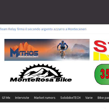
l Team Relay firma il secondo argento azzurro a Monteceneri
ori sul tracciato della Straccabike 2026
oli a Aldridge, Frei e Hutter. Argento per Zanotti tra gli Elite. Corvi fora ed 
torie per Ghibaudo, Grossmann e Gallis. Signorelli 5^ la migliore tra gli itali
ke della Brianza: l’ultima sfida agonistica di una leggendaria storia
Gf-Mx
Interviste
Market rumors
SolobikeTECH
Varie
Bike pa