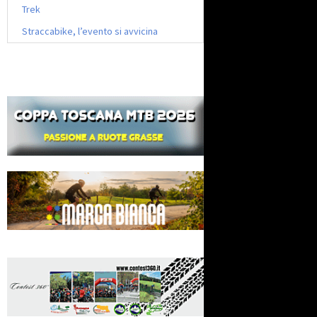
Trek
Straccabike, l’evento si avvicina