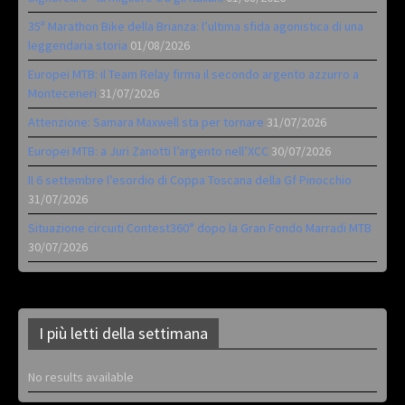
35ª Marathon Bike della Brianza: l’ultima sfida agonistica di una
leggendaria storia
01/08/2026
Europei MTB: il Team Relay firma il secondo argento azzurro a
Monteceneri
31/07/2026
Attenzione: Samara Maxwell sta per tornare
31/07/2026
Europei MTB: a Juri Zanotti l’argento nell’XCC
30/07/2026
Il 6 settembre l’esordio di Coppa Toscana della Gf Pinocchio
31/07/2026
Situazione circuiti Contest360° dopo la Gran Fondo Marradi MTB
30/07/2026
I più letti della settimana
No results available