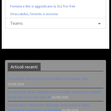
Fontana e Nisi si aggiudicano la 31a Troi Trek
Straccabike, l’evento si avvicina
Teams
Articoli recenti
Procedono i lavori sul tracciato della Straccabike 2026
03/08/2026
Europei XCO: titoli a Aldridge, Frei e Hutter. Argento per Zanotti
tra gli Elite. Corvi fora ed è 4^
02/08/2026
Europei XCO: vittorie per Ghibaudo, Grossmann e Gallis.
Signorelli 5^ la migliore tra gli italiani
01/08/2026